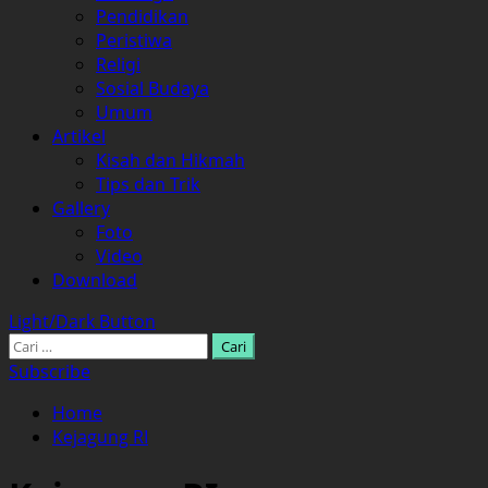
Pendidikan
Peristiwa
Religi
Sosial Budaya
Umum
Artikel
Kisah dan Hikmah
Tips dan Trik
Gallery
Foto
Video
Download
Light/Dark Button
Cari
untuk:
Subscribe
Home
Kejagung RI