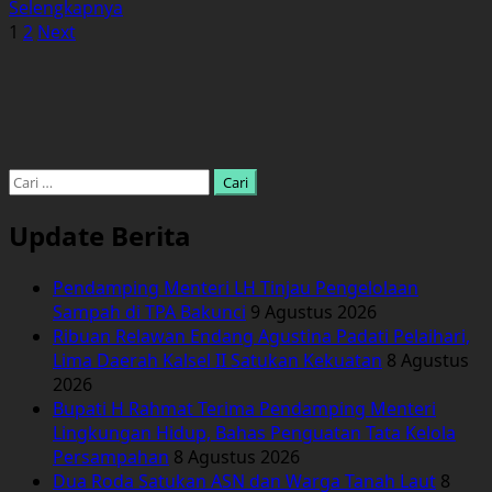
Read
Selengkapnya
Paginasi
more
1
2
Next
about
pos
Satu
Saksi
Terkait
Perkara
Dugaan
Cari
Tipikor
untuk:
Pengelolaan
Update Berita
Keuangan
dan
Pendamping Menteri LH Tinjau Pengelolaan
Dana
Sampah di TPA Bakunci
9 Agustus 2026
Investasi
Ribuan Relawan Endang Agustina Padati Pelaihari,
oleh
Lima Daerah Kalsel II Satukan Kekuatan
8 Agustus
PT.
2026
ASABRI
Bupati H Rahmat Terima Pendamping Menteri
Kembali
Lingkungan Hidup, Bahas Penguatan Tata Kelola
Diperiksa.
Persampahan
8 Agustus 2026
Dua Roda Satukan ASN dan Warga Tanah Laut
8