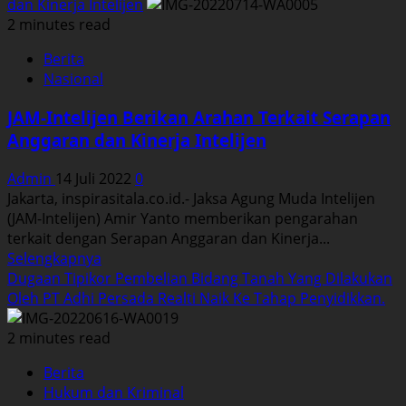
about
dan Kinerja Intelijen
JAM-
2 minutes read
Pidsus
Berita
Periksa
Nasional
Dua
Orang
JAM-Intelijen Berikan Arahan Terkait Serapan
Saksi
Anggaran dan Kinerja Intelijen
Terkait
Perkara
Admin
14 Juli 2022
0
Dugaan
Jakarta, inspirasitala.co.id.- Jaksa Agung Muda Intelijen
Tipikor
(JAM-Intelijen) Amir Yanto memberikan pengarahan
Impor
terkait dengan Serapan Anggaran dan Kinerja...
Besi,
Read
Selengkapnya
Baja
more
Dugaan Tipikor Pembelian Bidang Tanah Yang Dilakukan
Dan
about
Oleh PT Adhi Persada Realti Naik Ke Tahap Penyidikkan.
Turunannya.
JAM-
Intelijen
2 minutes read
Berikan
Berita
Arahan
Hukum dan Kriminal
Terkait