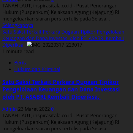
TANAH LAUT, inspirasitala.co.id.- Pusat Penerangan
atau
Hukum (Puspenkum) Kejaksaan Agung (Kejagung) RI
Baja.
mengeluarkan siaran pers tertulis pada Selasa...
Read
Selengkapnya
more
Satu Saksi Terkait Perkara Dugaan Tipikor Pengelolaan
about
Keuangan dan Dana Investasi oleh PT. ASABRI Kembali
Empat
Diperiksa.
Orang
1 minute read
Saksi
Berita
Perkara
Hukum dan Kriminal
Dugaan
Tipikor
Satu Saksi Terkait Perkara Dugaan Tipikor
Penyalahgunaan
Pengelolaan Keuangan dan Dana Investasi
Fasilitas
oleh PT. ASABRI Kembali Diperiksa.
Kawasan
Berikat
Admin
23 Maret 2022
0
dan
TANAH LAUT, inspirasitala.co.id.- Pusat Penerangan
KITE
Hukum (Puspenkum) Kejaksaan Agung (Kejagung) RI
Diperiksa
mengeluarkan siaran pers tertulis pada Selasa...