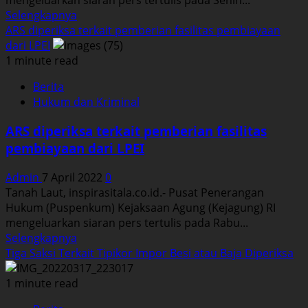
mengeluarkan siaran pers tertulis pada Senin...
ASURANSI
Read
Selengkapnya
JIWASRAYA.
more
ARS diperiksa terkait pemberian fasilitas pembiayaan
about
dari LPEI
Dua
1 minute read
Saksi
Berita
Perkara
Hukum dan Kriminal
Dugaan
Tipikor
ARS diperiksa terkait pemberian fasilitas
Dan
pembiayaan dari LPEI
TWP
AD
Admin
7 April 2022
0
Diperiksa.
Tanah Laut, inspirasitala.co.id.- Pusat Penerangan
Hukum (Puspenkum) Kejaksaan Agung (Kejagung) RI
mengeluarkan siaran pers tertulis pada Rabu...
Read
Selengkapnya
more
Tiga Saksi Terkait Tipikor Impor Besi atau Baja Diperiksa
about
ARS
1 minute read
diperiksa