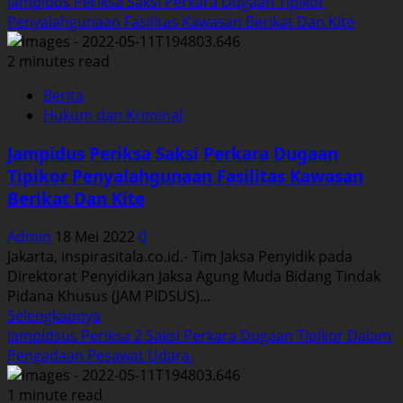
more
Jampidus Periksa Saksi Perkara Dugaan Tipikor
about
Penyalahgunaan Fasilitas Kawasan Berikat Dan Kite
Jam-
Pembinaan
2 minutes read
Berikan
Berita
Sambutan
Hukum dan Kriminal
Pada
Musrenbang.
Jampidus Periksa Saksi Perkara Dugaan
Ini
Tipikor Penyalahgunaan Fasilitas Kawasan
Yang
Berikat Dan Kite
disampaikannnya
Admin
18 Mei 2022
0
Jakarta, inspirasitala.co.id.- Tim Jaksa Penyidik pada
Direktorat Penyidikan Jaksa Agung Muda Bidang Tindak
Pidana Khusus (JAM PIDSUS)...
Read
Selengkapnya
more
Jampidsus Periksa 2 Saksi Perkara Dugaan Tipikor Dalam
about
Pengadaan Pesawat Udara.
Jampidus
Periksa
1 minute read