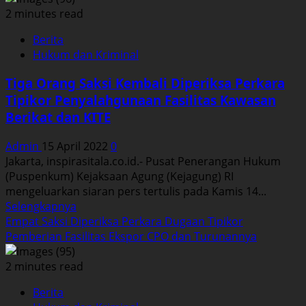
Pidsus
2 minutes read
Sampaikan
Berita
Perkembangan
Hukum dan Kriminal
Perkara
Tipikor
Tiga Orang Saksi Kembali Diperiksa Perkara
CPO
Tipikor Penyalahgunaan Fasilitas Kawasan
dan
Berikat dan KITE
Turunannya.
Admin
15 April 2022
0
Jakarta, inspirasitala.co.id.- Pusat Penerangan Hukum
(Puspenkum) Kejaksaan Agung (Kejagung) RI
mengeluarkan siaran pers tertulis pada Kamis 14...
Read
Selengkapnya
more
Empat Saksi Diperiksa Perkara Dugaan Tipikor
about
Pemberian Fasilitas Ekspor CPO dan Turunannya
Tiga
Orang
2 minutes read
Saksi
Berita
Kembali