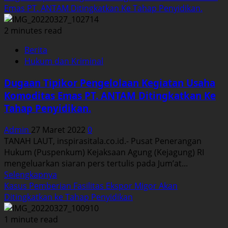
about
Emas PT. ANTAM Ditingkatkan Ke Tahap Penyidikan.
Jaksa
Penyidik
2 minutes read
Segera
Berita
Tentukan
Hukum dan Kriminal
Tersangka
Dugaan
Dugaan Tipikor Pengelolaan Kegiatan Usaha
Pelanggaran
Komoditas Emas PT. ANTAM Ditingkatkan Ke
HAM
Tahap Penyidikan.
di
PAPUA
Admin
27 Maret 2022
0
TANAH LAUT, inspirasitala.co.id.- Pusat Penerangan
Hukum (Puspenkum) Kejaksaan Agung (Kejagung) RI
mengeluarkan siaran pers tertulis pada Jum’at...
Read
Selengkapnya
more
Kasus Pemberian Fasilitas Ekspor Migor Akan
about
Ditingkatkan ke Tahap Penyidikan
Dugaan
Tipikor
1 minute read