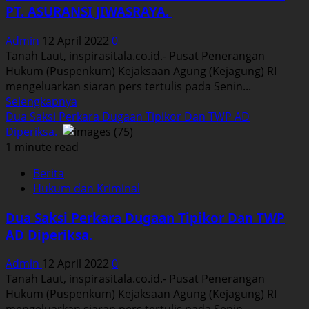
PT. ASURANSI JIWASRAYA.
Ekspor
CPO
Admin
12 April 2022
0
dan
Tanah Laut, inspirasitala.co.id.- Pusat Penerangan
Turunannya
Hukum (Puspenkum) Kejaksaan Agung (Kejagung) RI
mengeluarkan siaran pers tertulis pada Senin...
Read
Selengkapnya
more
Dua Saksi Perkara Dugaan Tipikor Dan TWP AD
about
Diperiksa.
Kejagung
1 minute read
Menyikapi
Berita
Putusan
Hukum dan Kriminal
MA
Yang
Dua Saksi Perkara Dugaan Tipikor Dan TWP
Membebaskan
AD Diperiksa.
Terdakwa
FH
Admin
12 April 2022
0
Dalam
Tanah Laut, inspirasitala.co.id.- Pusat Penerangan
Perkara
Hukum (Puspenkum) Kejaksaan Agung (Kejagung) RI
PT.