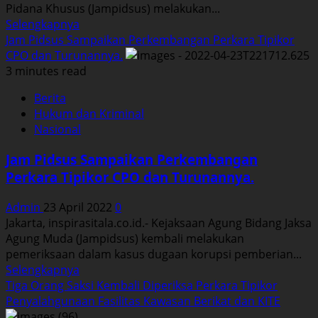
Pidana Khusus (Jampidsus) melakukan...
Read
Selengkapnya
more
Jam Pidsus Sampaikan Perkembangan Perkara Tipikor
about
CPO dan Turunannya.
Sepuluh
3 minutes read
Lokasi
Berita
Terkait
Hukum dan Kriminal
Perkara
Nasional
Korupsi
Pemberian
Jam Pidsus Sampaikan Perkembangan
Fasilitas
Perkara Tipikor CPO dan Turunannya.
Ekspor
CPO
Admin
23 April 2022
0
Digeladah.
Jakarta, inspirasitala.co.id.- Kejaksaan Agung Bidang Jaksa
Ini
Agung Muda (Jampidsus) kembali melakukan
Hasilnya
pemeriksaan dalam kasus dugaan korupsi pemberian...
Read
Selengkapnya
more
Tiga Orang Saksi Kembali Diperiksa Perkara Tipikor
about
Penyalahgunaan Fasilitas Kawasan Berikat dan KITE
Jam