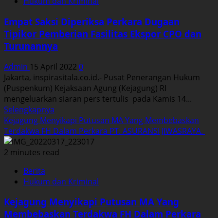
Hukum dan Kriminal
Diperiksa
Perkara
Empat Saksi Diperiksa Perkara Dugaan
Tipikor
Tipikor Pemberian Fasilitas Ekspor CPO dan
Penyalahgunaan
Turunannya
Fasilitas
Kawasan
Admin
15 April 2022
0
Berikat
Jakarta, inspirasitala.co.id.- Pusat Penerangan Hukum
dan
(Puspenkum) Kejaksaan Agung (Kejagung) RI
KITE
mengeluarkan siaran pers tertulis pada Kamis 14...
Read
Selengkapnya
more
Kejagung Menyikapi Putusan MA Yang Membebaskan
about
Terdakwa FH Dalam Perkara PT. ASURANSI JIWASRAYA.
Empat
Saksi
2 minutes read
Diperiksa
Berita
Perkara
Hukum dan Kriminal
Dugaan
Tipikor
Kejagung Menyikapi Putusan MA Yang
Pemberian
Membebaskan Terdakwa FH Dalam Perkara
Fasilitas