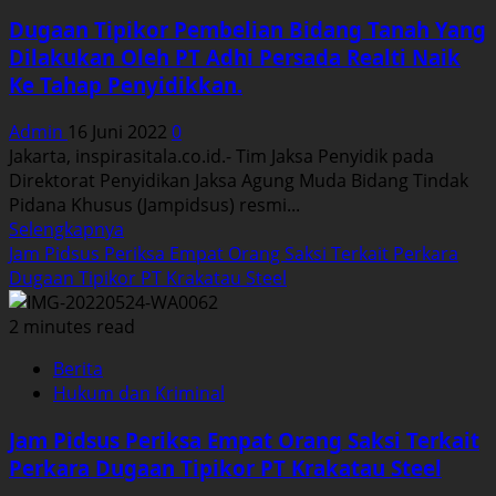
Serapan
Dugaan Tipikor Pembelian Bidang Tanah Yang
Anggaran
Dilakukan Oleh PT Adhi Persada Realti Naik
dan
Ke Tahap Penyidikkan.
Kinerja
Intelijen
Admin
16 Juni 2022
0
Jakarta, inspirasitala.co.id.- Tim Jaksa Penyidik pada
Direktorat Penyidikan Jaksa Agung Muda Bidang Tindak
Pidana Khusus (Jampidsus) resmi...
Read
Selengkapnya
more
Jam Pidsus Periksa Empat Orang Saksi Terkait Perkara
about
Dugaan Tipikor PT Krakatau Steel
Dugaan
Tipikor
2 minutes read
Pembelian
Berita
Bidang
Hukum dan Kriminal
Tanah
Yang
Jam Pidsus Periksa Empat Orang Saksi Terkait
Dilakukan
Perkara Dugaan Tipikor PT Krakatau Steel
Oleh