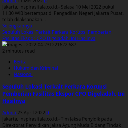
Admin
11 Mei 2022
0
Produk
Jakarta, inspirasitala.co.id.- Selasa 10 Mei 2022 pukul
Turunannya
11:30 WIB bertempat di Pengadilan Negeri Jakarta Pusat,
Diperiksa
telah dilaksanakan...
Jampidsus
Read
Selengkapnya
more
Sepuluh Lokasi Terkait Perkara Korupsi Pemberian
about
Fasilitas Ekspor CPO Digeladah. Ini Hasilnya
Terpidana
Kasus
2 minutes read
Ujaran
Berita
Kebencian
Hukum dan Kriminal
Edy
Nasional
Mulyadi
Didakwa
Sepuluh Lokasi Terkait Perkara Korupsi
Sejumlah
Pemberian Fasilitas Ekspor CPO Digeladah. Ini
Pasal.
Hasilnya
Admin
23 April 2022
0
Jakarta, inspirasitala.co.id.- Tim Jaksa Penyidik pada
Direktorat Penyidikan Jaksa Agung Muda Bidang Tindak