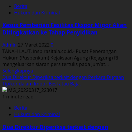
Pengelolaan
Berita
Kegiatan
Hukum dan Kriminal
Usaha
Komoditas
Kasus Pemberian Fasilitas Ekspor Migor Akan
Emas
Ditingkatkan ke Tahap Penyidikan
PT.
ANTAM
Admin
27 Maret 2022
0
Ditingkatkan
TANAH LAUT, inspirasitala.co.id.- Pusat Penerangan
Ke
Hukum (Puspenkum) Kejaksaan Agung (Kejagung) RI
Tahap
mengeluarkan siaran pers tertulis pada Jum’at...
Penyidikan.
Read
Selengkapnya
more
Dua Direktur Diperiksa terkait dengan Perkara Dugaan
about
Tipikor dalam Impor Besi atau Baja.
Kasus
Pemberian
1 minute read
Fasilitas
Berita
Ekspor
Hukum dan Kriminal
Migor
Akan
Dua Direktur Diperiksa terkait dengan
Ditingkatkan