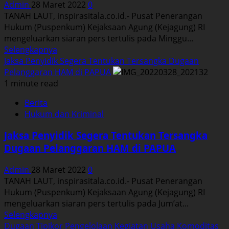
Admin
28 Maret 2022
0
Diperiksa
TANAH LAUT, inspirasitala.co.id.- Pusat Penerangan
Hukum (Puspenkum) Kejaksaan Agung (Kejagung) RI
mengeluarkan siaran pers tertulis pada Minggu...
Read
Selengkapnya
more
Jaksa Penyidik Segera Tentukan Tersangka Dugaan
about
Pelanggaran HAM di PAPUA
Jaksa
1 minute read
Agung
Berita
Intruksikan
Hukum dan Kriminal
Penggunaan
Produk
Jaksa Penyidik Segera Tentukan Tersangka
Lokal
Dugaan Pelanggaran HAM di PAPUA
Lebih
Banyak
Admin
28 Maret 2022
0
TANAH LAUT, inspirasitala.co.id.- Pusat Penerangan
Hukum (Puspenkum) Kejaksaan Agung (Kejagung) RI
mengeluarkan siaran pers tertulis pada Jum’at...
Read
Selengkapnya
more
Dugaan Tipikor Pengelolaan Kegiatan Usaha Komoditas