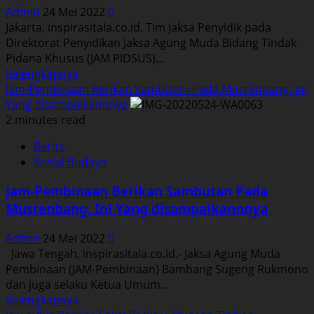
PT
Admin
24 Mei 2022
0
Adhi
Jakarta, inspirasitala.co.id. Tim Jaksa Penyidik pada
Persada
Direktorat Penyidikan Jaksa Agung Muda Bidang Tindak
Realti
Pidana Khusus (JAM PIDSUS)...
Naik
Read
Selengkapnya
Ke
more
Jam-Pembinaan Berikan Sambutan Pada Musrenbang. Ini
Tahap
about
Yang disampaikannnya
Penyidikkan.
Jam
2 minutes read
Pidsus
Berita
Periksa
Sosial Budaya
Empat
Orang
Jam-Pembinaan Berikan Sambutan Pada
Saksi
Musrenbang. Ini Yang disampaikannnya
Terkait
Perkara
Admin
24 Mei 2022
0
Dugaan
Jawa Tengah, inspirasitala.co.id.- Jaksa Agung Muda
Tipikor
Pembinaan (JAM-Pembinaan) Bambang Sugeng Rukmono
PT
dan juga selaku Ketua Umum...
Krakatau
Read
Selengkapnya
Steel