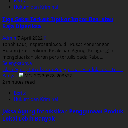
Berita
terkait
Hukum dan Kriminal
pemberian
fasilitas
Tiga Saksi Terkait Tipikor Impor Besi atau
pembiayaan
Baja Diperiksa
dari
LPEI
Admin
7 April 2022
0
Tanah Laut, inspirasitala.co.id.- Pusat Penerangan
Hukum (Puspenkum) Kejaksaan Agung (Kejagung) RI
mengeluarkan siaran pers tertulis pada Rabu...
Read
Selengkapnya
more
Jaksa Agung Intruksikan Penggunaan Produk Lokal Lebih
about
Banyak
Tiga
2 minutes read
Saksi
Berita
Terkait
Hukum dan Kriminal
Tipikor
Impor
Jaksa Agung Intruksikan Penggunaan Produk
Besi
Lokal Lebih Banyak
atau
Baja