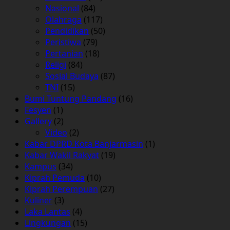
Nasional
(84)
Olahraga
(117)
Pendidikan
(50)
Peristiwa
(79)
Pertanian
(18)
Religi
(84)
Sosial Budaya
(87)
TNI
(15)
Bumi Tuntung Pandang
(16)
Fesyen
(1)
Gallery
(2)
Video
(2)
Kabar DPRD Kota Banjarmasin
(1)
Kabar Wakil Rakyat
(19)
Kampus
(34)
Kiprah Pemuda
(10)
Kiprah Perempuan
(27)
Kuliner
(3)
Laka Lantas
(4)
Lingkungan
(15)