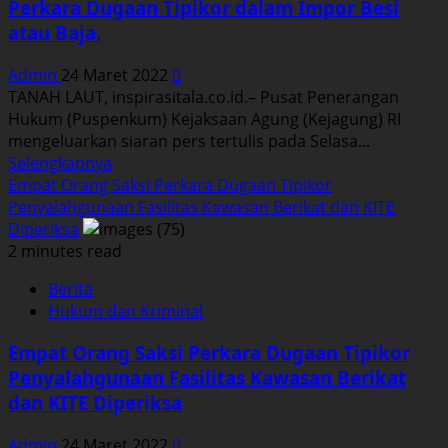
Perkara Dugaan Tipikor dalam Impor Besi
ke
atau Baja.
Tahap
Penyidikan
Admin
24 Maret 2022
0
TANAH LAUT, inspirasitala.co.id.– Pusat Penerangan
Hukum (Puspenkum) Kejaksaan Agung (Kejagung) RI
mengeluarkan siaran pers tertulis pada Selasa...
Read
Selengkapnya
more
Empat Orang Saksi Perkara Dugaan Tipikor
about
Penyalahgunaan Fasilitas Kawasan Berikat dan KITE
Dua
Diperiksa
Direktur
2 minutes read
Diperiksa
Berita
terkait
Hukum dan Kriminal
dengan
Perkara
Empat Orang Saksi Perkara Dugaan Tipikor
Dugaan
Penyalahgunaan Fasilitas Kawasan Berikat
Tipikor
dan KITE Diperiksa
dalam
Impor
Admin
24 Maret 2022
0
Besi