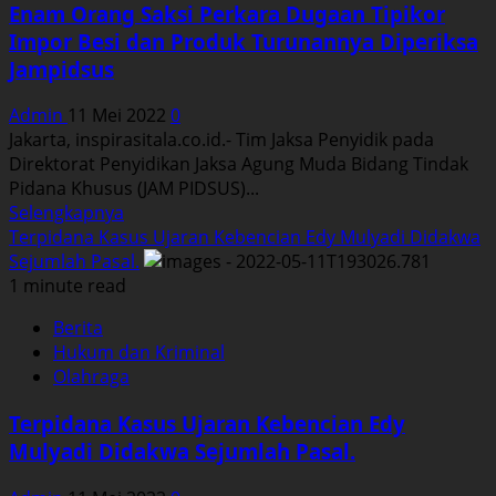
Enam Orang Saksi Perkara Dugaan Tipikor
Dalam
Impor Besi dan Produk Turunannya Diperiksa
Pengadaan
Jampidsus
Pesawat
Udara.
Admin
11 Mei 2022
0
Jakarta, inspirasitala.co.id.- Tim Jaksa Penyidik pada
Direktorat Penyidikan Jaksa Agung Muda Bidang Tindak
Pidana Khusus (JAM PIDSUS)...
Read
Selengkapnya
more
Terpidana Kasus Ujaran Kebencian Edy Mulyadi Didakwa
about
Sejumlah Pasal.
Enam
1 minute read
Orang
Berita
Saksi
Hukum dan Kriminal
Perkara
Olahraga
Dugaan
Tipikor
Terpidana Kasus Ujaran Kebencian Edy
Impor
Mulyadi Didakwa Sejumlah Pasal.
Besi
dan