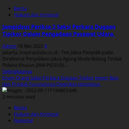
Saksi
Berita
Perkara
Hukum dan Kriminal
Dugaan
Tipikor
Jampidsus Periksa 2 Saksi Perkara Dugaan
Penyalahgunaan
Tipikor Dalam Pengadaan Pesawat Udara.
Fasilitas
Kawasan
Admin
18 Mei 2022
0
Berikat
Jakarta, inspirasitala.co.id.- Tim Jaksa Penyidik pada
Dan
Direktorat Penyidikan Jaksa Agung Muda Bidang Tindak
Kite
Pidana Khusus (JAM PIDSUS)...
Read
Selengkapnya
more
Enam Orang Saksi Perkara Dugaan Tipikor Impor Besi
about
dan Produk Turunannya Diperiksa Jampidsus
Jampidsus
Periksa
2 minutes read
2
Berita
Saksi
Hukum dan Kriminal
Perkara
Nasional
Dugaan
Tipikor