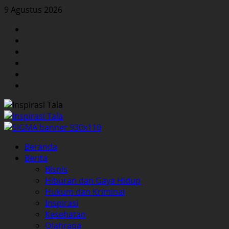
Skip
9 Agustus 2026
to
Facebook
content
Twitter
Instagram
YouTube
LinkedIn
Pinterest
Primary
Beranda
Menu
Berita
Bisnis
Hiburan dan Gaya Hidup
Hukum dan Kriminal
Inspirasi
Kesehatan
Olahraga