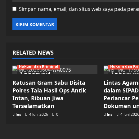
Simpan nama, email, dan situs web saya pada pera
RELATED NEWS
Hukum dan Kriminal
Hukum dan Kri
3 minutes read
3 minutes re
Ratusan Gram Sabu Disita
Lintas Agam
Polres Tala Hasil Ops Antik
dalam SIPAD
Intan, Ribuan Jiwa
Perlancar P
Terselamatkan
Dokumen un
Ins
4 Juni 2026
0
Ins
4 Juni 202