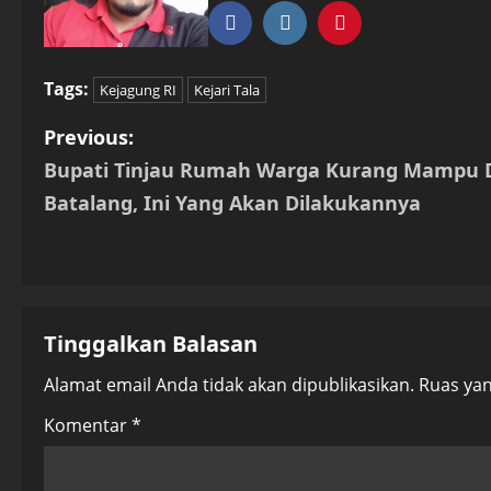
Tags:
Kejagung RI
Kejari Tala
P
Previous:
Bupati Tinjau Rumah Warga Kurang Mampu 
o
Batalang, Ini Yang Akan Dilakukannya
s
t
n
Tinggalkan Balasan
a
Alamat email Anda tidak akan dipublikasikan.
Ruas yan
v
Komentar
*
i