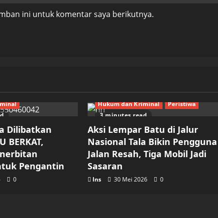
mban ini untuk komentar saya berikutnya.
minal
Hukum dan Kriminal
Peristiwa
ad
3 minutes read
a Dilibatkan
Aksi Lempar Batu di Jalur
U BERKAT,
Nasional Tala Bikin Pengguna
enerbitan
Jalan Resah, Tiga Mobil Jadi
tuk Pengantin
Sasaran
6
0
Ins
30 Mei 2026
0