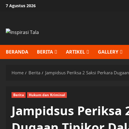
Skip
7 Agustus 2026
to
content
BERANDA
BERITA
ARTIKEL
GALLERY
Home
Berita
Jampidsus Periksa 2 Saksi Perkara Dugaa
Berita
Hukum dan Kriminal
Jampidsus Periksa 
Dugaan Tipikor Da