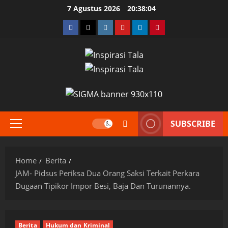
Skip
7 Agustus 2026
20:38:05
to
Facebook
Twitter
Instagram
YouTube
LinkedIn
Pinterest
content
SUBSCRIBE
Primary
Menu
Home
Berita
JAM- Pidsus Periksa Dua Orang Saksi Terkait Perkara
Dugaan Tipikor Impor Besi, Baja Dan Turunannya.
Berita
Hukum dan Kriminal