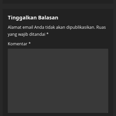
a
v
Tinggalkan Balasan
i
Alamat email Anda tidak akan dipublikasikan.
Ruas
yang wajib ditandai
*
g
Komentar
*
a
t
i
o
n