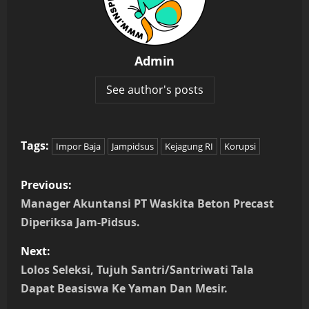
Admin
See author's posts
Tags:
Impor Baja
Jampidsus
Kejagung RI
Korupsi
P
Previous:
o
Manager Akuntansi PT Waskita Beton Precast
Diperiksa Jam-Pidsus.
s
Next:
t
Lolos Seleksi, Tujuh Santri/Santriwati Tala
n
Dapat Beasiswa Ke Yaman Dan Mesir.