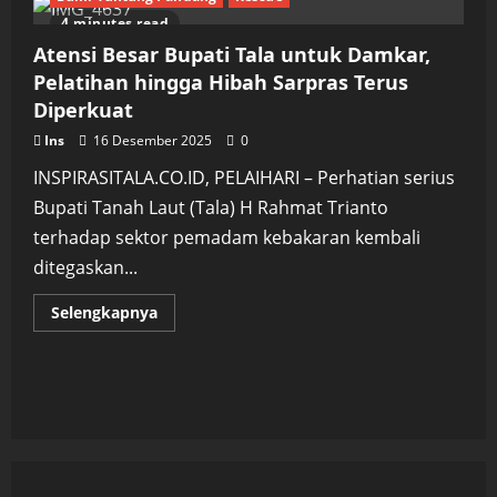
4 minutes read
Atensi Besar Bupati Tala untuk Damkar,
Pelatihan hingga Hibah Sarpras Terus
Diperkuat
Ins
16 Desember 2025
0
INSPIRASITALA.CO.ID, PELAIHARI – Perhatian serius
Bupati Tanah Laut (Tala) H Rahmat Trianto
terhadap sektor pemadam kebakaran kembali
ditegaskan...
Read
Selengkapnya
more
about
Atensi
Besar
Bupati
Tala
untuk
Damkar,
Pelatihan
hingga
Hibah