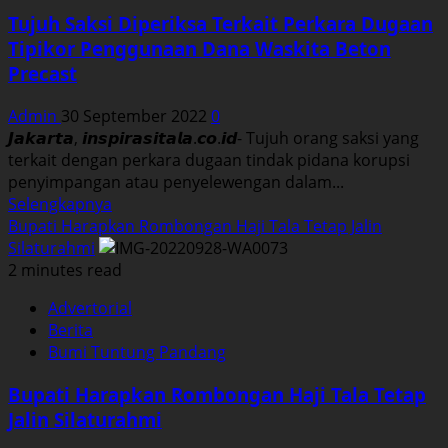
Liga
Tujuh Saksi Diperiksa Terkait Perkara Dugaan
3
Tipikor Penggunaan Dana Waskita Beton
Setelah
Precast
Diresmikan
Ketua
Admin
30 September 2022
0
Umum
𝙅𝙖𝙠𝙖𝙧𝙩𝙖, 𝙞𝙣𝙨𝙥𝙞𝙧𝙖𝙨𝙞𝙩𝙖𝙡𝙖.𝙘𝙤.𝙞𝙙- Tujuh orang saksi yang
PERSAJA.
terkait dengan perkara dugaan tindak pidana korupsi
penyimpangan atau penyelewengan dalam...
Read
Selengkapnya
more
Bupati Harapkan Rombongan Haji Tala Tetap Jalin
about
Silaturahmi
Tujuh
2 minutes read
Saksi
Advertorial
Diperiksa
Berita
Terkait
Bumi Tuntung Pandang
Perkara
Dugaan
Bupati Harapkan Rombongan Haji Tala Tetap
Tipikor
Jalin Silaturahmi
Penggunaan
Dana