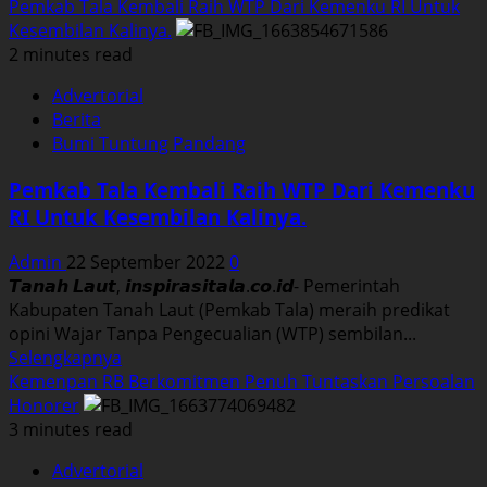
more
Pemkab Tala Kembali Raih WTP Dari Kemenku RI Untuk
about
Kesembilan Kalinya.
Mekanisme
2 minutes read
dan
Advertorial
Prosedur
Berita
Pelayanan
Bumi Tuntung Pandang
Tilang
Kejaksaan
Pemkab Tala Kembali Raih WTP Dari Kemenku
Negeri
RI Untuk Kesembilan Kalinya.
Tanah
Laut
Admin
22 September 2022
0
𝙏𝙖𝙣𝙖𝙝 𝙇𝙖𝙪𝙩, 𝙞𝙣𝙨𝙥𝙞𝙧𝙖𝙨𝙞𝙩𝙖𝙡𝙖.𝙘𝙤.𝙞𝙙- Pemerintah
Kabupaten Tanah Laut (Pemkab Tala) meraih predikat
opini Wajar Tanpa Pengecualian (WTP) sembilan...
Read
Selengkapnya
more
Kemenpan RB Berkomitmen Penuh Tuntaskan Persoalan
about
Honorer
Pemkab
3 minutes read
Tala
Advertorial
Kembali