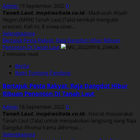
Rapat
Admin
19 September 2022
0
Paripurna
𝙏𝙖𝙣𝙖𝙝 𝙇𝙖𝙪𝙩, 𝙞𝙣𝙨𝙥𝙞𝙧𝙖𝙨𝙞𝙩𝙖𝙡𝙖.𝙘𝙤.𝙞𝙙.- Madrasah Aliyah
DPRD
Negeri (MAN) Tanah Laut (Tala) kembali mengukir
Tala
prestasi. Kali ini, 8 siswa-siswi...
Read
Selengkapnya
more
Bertajuk Pesta Rakyat, Raja Dangdut Hibur Ribuan
about
Penonton Di Tanah Laut
MAN
2 minutes read
Tala
Berita
Sabet
Bumi Tuntung Pandang
Beberapa
Gelar
Bertajuk Pesta Rakyat, Raja Dangdut Hibur
Juara
Ribuan Penonton Di Tanah Laut
KSM
Tingkat
Admin
18 September 2022
0
Kabupaten.
𝙏𝙖𝙣𝙖𝙝 𝙇𝙖𝙪𝙩, 𝙞𝙣𝙨𝙥𝙞𝙧𝙖𝙨𝙞𝙩𝙖𝙡𝙖.𝙘𝙤.𝙞𝙙.- Hasrat masyarakat
Tanah Laut (Tala) untuk menyaksikan langsung sang Raja
Dangdut Rhoma Irama akhirnya...
Read
Selengkapnya