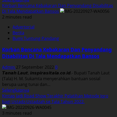
more
Korban Bencana Kebakaran Dan Penyandang Disabilitas
about
Di Tala Mendapatkan Bansos
Tujuh
2 minutes read
BUMDesa
Advertorial
Di
Berita
Tala
Bumi Tuntung Pandang
Ikuti
Lomba
Korban Bencana Kebakaran Dan Penyandang
BUMDesa
Disabilitas Di Tala Mendapatkan Bansos
Tingkat
Kabupaten.
Admin
27 September 2022
0
𝙏𝙖𝙣𝙖𝙝 𝙇𝙖𝙪𝙩, 𝙞𝙣𝙨𝙥𝙞𝙧𝙖𝙨𝙞𝙩𝙖𝙡𝙖.𝙘𝙤.𝙞𝙙.- Bupati Tanah Laut
(Tala) H. M. Sukamta menyerahkan bantuan sosial
berupa uang tunai dan...
Read
Selengkapnya
more
Kintap Jadi Road Show Terakhir Pelatihan Metode Iqro
about
bagi Ustadz-Ustadzah se Tala Tahun 2022.
Korban
Bencana
3 minutes read