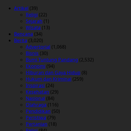
Artikel
(39)
Religi
(22)
Sejarah
(1)
Wisata
(13)
Bencana
(34)
Berita
(3,020)
Advertorial
(1,068)
Bisnis
(30)
Bumi Tuntung Pandang
(2,532)
Ekonomi
(94)
Hiburan dan Gaya Hidup
(8)
Hukum dan Kriminal
(259)
Inspirasi
(24)
Kesehatan
(29)
Nasional
(84)
Olahraga
(116)
Pendidikan
(50)
Peristiwa
(79)
Pertanian
(18)
Religi
(84)