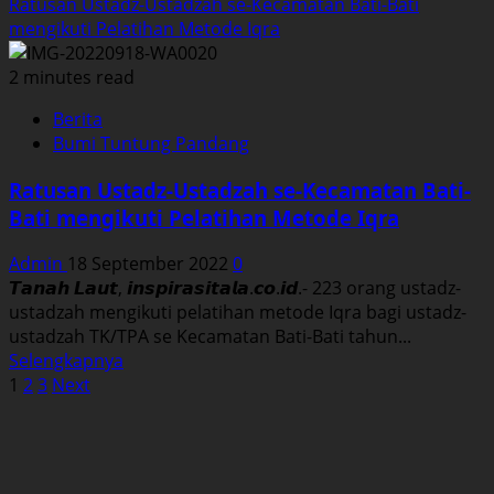
more
Ratusan Ustadz-Ustadzah se-Kecamatan Bati-Bati
about
mengikuti Pelatihan Metode Iqra
Bertajuk
Pesta
2 minutes read
Rakyat,
Berita
Raja
Bumi Tuntung Pandang
Dangdut
Hibur
Ratusan Ustadz-Ustadzah se-Kecamatan Bati-
Ribuan
Bati mengikuti Pelatihan Metode Iqra
Penonton
Di
Admin
18 September 2022
0
Tanah
𝙏𝙖𝙣𝙖𝙝 𝙇𝙖𝙪𝙩, 𝙞𝙣𝙨𝙥𝙞𝙧𝙖𝙨𝙞𝙩𝙖𝙡𝙖.𝙘𝙤.𝙞𝙙.- 223 orang ustadz-
Laut
ustadzah mengikuti pelatihan metode Iqra bagi ustadz-
ustadzah TK/TPA se Kecamatan Bati-Bati tahun...
Read
Selengkapnya
Paginasi
more
1
2
3
Next
about
pos
Ratusan
Ustadz-
Ustadzah