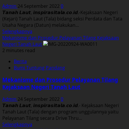
Tahun
Admin
24 September 2022
0
2022
𝙏𝙖𝙣𝙖𝙝 𝙇𝙖𝙪𝙩, 𝙞𝙣𝙨𝙥𝙞𝙧𝙖𝙨𝙞𝙩𝙖𝙡𝙖.𝙘𝙤.𝙞𝙙.-Kejaksaan Negeri
di
(Kejari) Tanah Laut (Tala) bidang seksi Perdata dan Tata
Kalimantan
Usaha Negara (Datun) melakukan...
Selatan
Read
Selengkapnya
more
Mekanisme dan Prosedur Pelayanan Tilang Kejaksaan
about
Negeri Tanah Laut
JPN
2 minutes read
Kejari
Berita
Tala
Bumi Tuntung Pandang
Dampingi
Pembangunan
Mekanisme dan Prosedur Pelayanan Tilang
RSUD
Kejaksaan Negeri Tanah Laut
KH
Mansyur
Admin
24 September 2022
0
Kintap
𝙏𝙖𝙣𝙖𝙝 𝙇𝙖𝙪𝙩, 𝙞𝙣𝙨𝙥𝙞𝙧𝙖𝙨𝙞𝙩𝙖𝙡𝙖.𝙘𝙤.𝙞𝙙.- Kejaksaan Negeri
Tanah Laut (Tala) dengan program unggulannya yaitu
Pelayanan Tilang secara Drive Thru...
Read
Selengkapnya