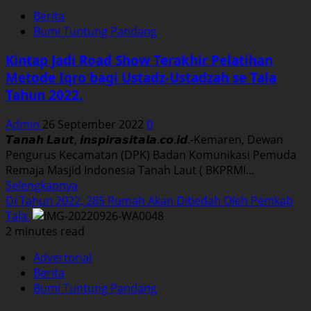
Kebakaran
Berita
Dan
Bumi Tuntung Pandang
Penyandang
Disabilitas
Kintap Jadi Road Show Terakhir Pelatihan
Di
Metode Iqro bagi Ustadz-Ustadzah se Tala
Tala
Tahun 2022.
Mendapatkan
Bansos
Admin
26 September 2022
0
𝙏𝙖𝙣𝙖𝙝 𝙇𝙖𝙪𝙩, 𝙞𝙣𝙨𝙥𝙞𝙧𝙖𝙨𝙞𝙩𝙖𝙡𝙖.𝙘𝙤.𝙞𝙙.-Kemaren, Dewan
Pengurus Kecamatan (DPK) Badan Komunikasi Pemuda
Remaja Masjid Indonesia Tanah Laut ( BKPRMI...
Read
Selengkapnya
more
Di Tahun 2022, 285 Rumah Akan Dibedah Oleh Pemkab
about
Tala.
Kintap
2 minutes read
Jadi
Advertorial
Road
Berita
Show
Bumi Tuntung Pandang
Terakhir
Pelatihan