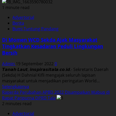
Nia
Relawan
1 minute read
PMI
Advertorial
Tala
Berita
Tembus
Bumi Tuntung Pandang
Ajang
Asia
Di Momen WCD Sekda Ajak Masyarakat
Pasifik.
Tingkatkan Kesadaran Peduli Lingkungan
Ini
Bersih
Kata
Kadispora
Admin
19 September 2022
0
𝙏𝙖𝙣𝙖𝙝 𝙇𝙖𝙪𝙩, 𝙞𝙣𝙨𝙥𝙞𝙧𝙖𝙨𝙞𝙩𝙖𝙡𝙖.𝙘𝙤.𝙞𝙙.- Sekretaris Daerah
(Sekda) H Dahnial Kifli mengajak seluruh lapisan
masyarakat untuk menjadikan peringatan World...
Read
Selengkapnya
more
Raperda Perubahan APBD 2022 Disampaikan Wabup di
about
Rapat Paripurna DPRD Tala
Di
2 minutes read
Momen
Advertorial
WCD