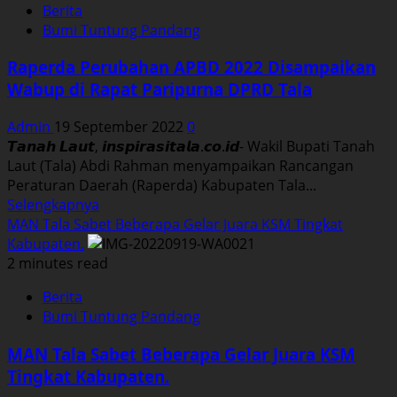
Berita
Sekda
Bumi Tuntung Pandang
Ajak
Masyarakat
Raperda Perubahan APBD 2022 Disampaikan
Tingkatkan
Wabup di Rapat Paripurna DPRD Tala
Kesadaran
Peduli
Admin
19 September 2022
0
Lingkungan
𝙏𝙖𝙣𝙖𝙝 𝙇𝙖𝙪𝙩, 𝙞𝙣𝙨𝙥𝙞𝙧𝙖𝙨𝙞𝙩𝙖𝙡𝙖.𝙘𝙤.𝙞𝙙- Wakil Bupati Tanah
Bersih
Laut (Tala) Abdi Rahman menyampaikan Rancangan
Peraturan Daerah (Raperda) Kabupaten Tala...
Read
Selengkapnya
more
MAN Tala Sabet Beberapa Gelar Juara KSM Tingkat
about
Kabupaten.
Raperda
2 minutes read
Perubahan
Berita
APBD
Bumi Tuntung Pandang
2022
Disampaikan
MAN Tala Sabet Beberapa Gelar Juara KSM
Wabup
Tingkat Kabupaten.
di