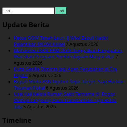
se-
Kecamatan
Cari
Bati-
untuk:
Bati
Update Berita
mengikuti
Pelatihan
Ketua GOW Tanah Laut Hj Wiwi Zazuli Hadiri
Metode
Pelantikan BKOW Kalsel
7 Agustus 2026
Iqra
Mahasiswa KKN-PPM UGM Tinggalkan Panyipatan,
Wariskan Program Pemberdayaan Masyarakat
7
Agustus 2026
Duta GenRe Diminta Jadi Agen Perubahan di Era
Digital
6 Agustus 2026
Bupati Minta ASN Ngebut Kejar Target, Siap Hadapi
Tekanan Fiskal
6 Agustus 2026
Usai Kaji Kelola Rumah Sakit Ternama di Bogor,
Wabup Langsung Pacu Transformasi Tiga RSUD
Tala
5 Agustus 2026
Timeline