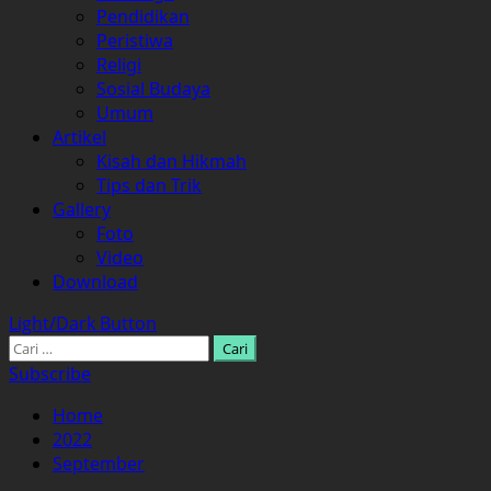
Pendidikan
Peristiwa
Religi
Sosial Budaya
Umum
Artikel
Kisah dan Hikmah
Tips dan Trik
Gallery
Foto
Video
Download
Light/Dark Button
Cari
untuk:
Subscribe
Home
2022
September