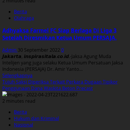
Rusma
2 minutes read
Mungil
Berita
Lady
Olahraga
Dragster
Asal
Adhyaksa Farmel FC Siap Berlaga Di Liga 3
Tala,
Setelah Diresmikan Ketua Umum PERSAJA.
Siap
Turun
Admin
30 September 2022
0
di
𝙅𝙖𝙠𝙖𝙧𝙩𝙖, 𝙞𝙣𝙨𝙥𝙞𝙧𝙖𝙨𝙞𝙩𝙖𝙡𝙖.𝙘𝙤.𝙞𝙙.-Jaksa Agung Muda
Kejurda
Intelijen yang juga selaku Ketua Umum Persatuan Jaksa
Drag
Indonesia (PERSAJA) Dr. Amir Yanto...
Bike
Read
Selengkapnya
2022
more
Tujuh Saksi Diperiksa Terkait Perkara Dugaan Tipikor
Kalsel.
about
Penggunaan Dana Waskita Beton Precast
Adhyaksa
Farmel
2 minutes read
FC
Berita
Siap
Hukum dan Kriminal
Berlaga
Nasional
Di