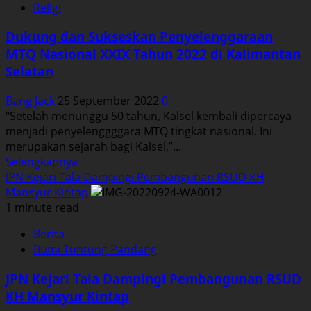
Religi
–
Kecamatan
Dukung dan Sukseskan Penyelenggaraan
Jorong
MTQ Nasional XXIX Tahun 2022 di Kalimantan
Mengikuti
Selatan
Diklat
Standarisasi
Bang Jack
25 September 2022
0
Guru
“Setelah menunggu 50 tahun, Kalsel kembali dipercaya
TK/TPA.
menjadi penyelenggggara MTQ tingkat nasional. Ini
merupakan sejarah bagi Kalsel,”...
Read
Selengkapnya
more
JPN Kejari Tala Dampingi Pembangunan RSUD KH
about
Mansyur Kintap
Dukung
1 minute read
dan
Berita
Sukseskan
Bumi Tuntung Pandang
Penyelenggaraan
MTQ
JPN Kejari Tala Dampingi Pembangunan RSUD
Nasional
KH Mansyur Kintap
XXIX