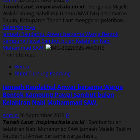
𝙏𝙖𝙣𝙖𝙝 𝙇𝙖𝙪𝙩, 𝙞𝙣𝙨𝙥𝙞𝙧𝙖𝙨𝙞𝙩𝙖𝙡𝙖.𝙘𝙤.𝙞𝙙.- Pengurus Majelis
Wakil Cabang Nahdlatul Ulama (MWCNU) Kecamatan
Bajuin, Kabupaten Tanah Laut menggelar pelatihan...
Read
Selengkapnya
more
Jamaah Raudathul Anwar bersama Warga Bentok
about
Kampung Pawai Sambut bulan Kelahiran Nabi
Kerukunan
Muhammad SAW.
Kematian
1 minute read
se
Berita
Kecamatan
Bumi Tuntung Pandang
Bajuin
Ikuti
Jamaah Raudathul Anwar bersama Warga
Pelatihan
Bentok Kampung Pawai Sambut bulan
Penyelenggaraan
Kelahiran Nabi Muhammad SAW.
Jenazah
Yang
Admin
26 September 2022
0
Di
𝙏𝙖𝙣𝙖𝙝 𝙇𝙖𝙪𝙩, 𝙞𝙣𝙨𝙥𝙞𝙧𝙖𝙨𝙞𝙩𝙖𝙡𝙖.𝙘𝙤.𝙞𝙙.- Sambut bulan
Gelar
kelahiran Nabi Muhammad SAW jamaah Majelis Taklim
MWCNU
Raudathul Anwar bersama warga desa...
Bajuin.