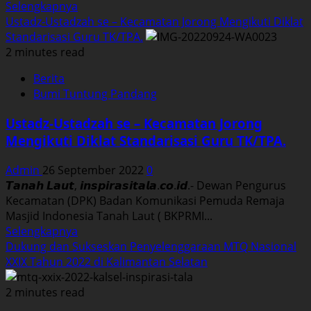
Read
Selengkapnya
more
Ustadz-Ustadzah se – Kecamatan Jorong Mengikuti Diklat
about
Standarisasi Guru TK/TPA.
Jamaah
2 minutes read
Raudathul
Berita
Anwar
Bumi Tuntung Pandang
bersama
Warga
Ustadz-Ustadzah se – Kecamatan Jorong
Bentok
Mengikuti Diklat Standarisasi Guru TK/TPA.
Kampung
Pawai
Admin
26 September 2022
0
Sambut
𝙏𝙖𝙣𝙖𝙝 𝙇𝙖𝙪𝙩, 𝙞𝙣𝙨𝙥𝙞𝙧𝙖𝙨𝙞𝙩𝙖𝙡𝙖.𝙘𝙤.𝙞𝙙.- Dewan Pengurus
bulan
Kecamatan (DPK) Badan Komunikasi Pemuda Remaja
Kelahiran
Masjid Indonesia Tanah Laut ( BKPRMI...
Nabi
Read
Selengkapnya
Muhammad
more
Dukung dan Sukseskan Penyelenggaraan MTQ Nasional
SAW.
about
XXIX Tahun 2022 di Kalimantan Selatan
Ustadz-
Ustadzah
2 minutes read
se