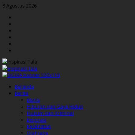
Skip
8 Agustus 2026
to
Facebook
content
Twitter
Instagram
YouTube
LinkedIn
Pinterest
Primary
Beranda
Menu
Berita
Bisnis
Hiburan dan Gaya Hidup
Hukum dan Kriminal
Inspirasi
Kesehatan
Olahraga