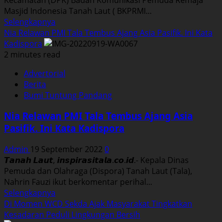
Ke
Masjid Indonesia Tanah Laut ( BKPRMI...
Prajurit
Read
Selengkapnya
more
Nia Relawan PMI Tala Tembus Ajang Asia Pasifik. Ini Kata
about
Kadispora
DPK
2 minutes read
Panyipatan
Advertorial
Adakan
Berita
Pertemuan
Bumi Tuntung Pandang
Dengan
Para
Nia Relawan PMI Tala Tembus Ajang Asia
Ustadz-
Pasifik. Ini Kata Kadispora
Ustadzah.
Ada
Admin
19 September 2022
0
Apa?
𝙏𝙖𝙣𝙖𝙝 𝙇𝙖𝙪𝙩, 𝙞𝙣𝙨𝙥𝙞𝙧𝙖𝙨𝙞𝙩𝙖𝙡𝙖.𝙘𝙤.𝙞𝙙.- Kepala Dinas
Pemuda dan Olahraga (Dispora) Tanah Laut (Tala),
Nahrin Fauzi ikut berkomentar perihal...
Read
Selengkapnya
more
Di Momen WCD Sekda Ajak Masyarakat Tingkatkan
about
Kesadaran Peduli Lingkungan Bersih