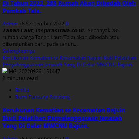
Di Tahun 2022, 285 Rumah Akan Dibedah Oleh
Metode
Pemkab Tala.
Iqro
bagi
Admin
26 September 2022
0
Ustadz-
𝙏𝙖𝙣𝙖𝙝 𝙇𝙖𝙪𝙩, 𝙞𝙣𝙨𝙥𝙞𝙧𝙖𝙨𝙞𝙩𝙖𝙡𝙖.𝙘𝙤.𝙞𝙙.- Sebanyak 285
Ustadzah
rumah warga Tanah Laut (Tala) akan dibedah atau
se
dibangunkan baru pada tahun...
Tala
Read
Selengkapnya
Tahun
more
Kerukunan Kematian se Kecamatan Bajuin Ikuti Pelatihan
2022.
about
Penyelenggaraan Jenazah Yang Di Gelar MWCNU Bajuin.
Di
Tahun
2 minutes read
2022,
Berita
285
Bumi Tuntung Pandang
Rumah
Akan
Kerukunan Kematian se Kecamatan Bajuin
Dibedah
Ikuti Pelatihan Penyelenggaraan Jenazah
Oleh
Yang Di Gelar MWCNU Bajuin.
Pemkab
Tala.
Admin
26 September 2022
0