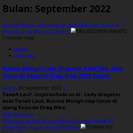
Bulan:
September 2022
Rusma Mungil Lady Dragster Asal Tala, Siap Turun di
Kejurda Drag Bike 2022 Kalsel.
1 minute read
Berita
Olahraga
Rusma Mungil Lady Dragster Asal Tala, Siap
Turun di Kejurda Drag Bike 2022 Kalsel.
Admin
30 September 2022
0
𝙏𝙖𝙣𝙖𝙝 𝙇𝙖𝙪𝙩, 𝙞𝙣𝙨𝙥𝙞𝙧𝙖𝙨𝙞𝙩𝙖𝙡𝙖.𝙘𝙤.𝙞𝙙.- 𝗟𝗮𝗱𝘆 𝗱𝗿𝗮𝗴𝘀𝘁𝗲𝗿
𝗮𝘀𝗮𝗹 𝗧𝗮𝗻𝗮𝗵 𝗟𝗮𝘂𝘁, 𝗥𝘂𝘀𝗺𝗮 𝗠𝘂𝗻𝗴𝗶𝗹 𝘀𝗶𝗮𝗽 𝘁𝘂𝗿𝘂𝗻 𝗱𝗶
𝗮𝗷𝗮𝗻𝗴 𝗞𝗲𝗷𝘂𝗿𝗱𝗮 𝗗𝗿𝗮𝗴 𝗕𝗶𝗸𝗲...
Read
Selengkapnya
more
Adhyaksa Farmel FC Siap Berlaga Di Liga 3 Setelah
about
Diresmikan Ketua Umum PERSAJA.