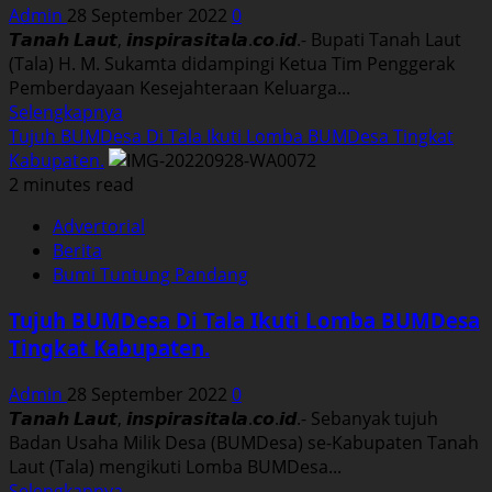
Admin
28 September 2022
0
Waskita
𝙏𝙖𝙣𝙖𝙝 𝙇𝙖𝙪𝙩, 𝙞𝙣𝙨𝙥𝙞𝙧𝙖𝙨𝙞𝙩𝙖𝙡𝙖.𝙘𝙤.𝙞𝙙.- Bupati Tanah Laut
Beton
(Tala) H. M. Sukamta didampingi Ketua Tim Penggerak
Precast
Pemberdayaan Kesejahteraan Keluarga...
Read
Selengkapnya
more
Tujuh BUMDesa Di Tala Ikuti Lomba BUMDesa Tingkat
about
Kabupaten.
Bupati
2 minutes read
Harapkan
Advertorial
Rombongan
Berita
Haji
Bumi Tuntung Pandang
Tala
Tetap
Tujuh BUMDesa Di Tala Ikuti Lomba BUMDesa
Jalin
Tingkat Kabupaten.
Silaturahmi
Admin
28 September 2022
0
𝙏𝙖𝙣𝙖𝙝 𝙇𝙖𝙪𝙩, 𝙞𝙣𝙨𝙥𝙞𝙧𝙖𝙨𝙞𝙩𝙖𝙡𝙖.𝙘𝙤.𝙞𝙙.- Sebanyak tujuh
Badan Usaha Milik Desa (BUMDesa) se-Kabupaten Tanah
Laut (Tala) mengikuti Lomba BUMDesa...
Read
Selengkapnya