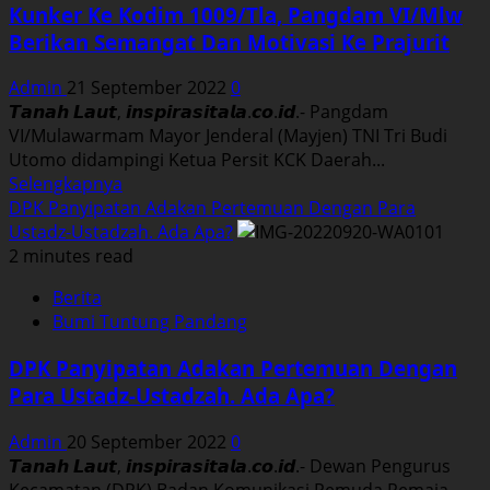
Kunker Ke Kodim 1009/Tla, Pangdam VI/Mlw
Berikan Semangat Dan Motivasi Ke Prajurit
Admin
21 September 2022
0
𝙏𝙖𝙣𝙖𝙝 𝙇𝙖𝙪𝙩, 𝙞𝙣𝙨𝙥𝙞𝙧𝙖𝙨𝙞𝙩𝙖𝙡𝙖.𝙘𝙤.𝙞𝙙.- Pangdam
VI/Mulawarmam Mayor Jenderal (Mayjen) TNI Tri Budi
Utomo didampingi Ketua Persit KCK Daerah...
Read
Selengkapnya
more
DPK Panyipatan Adakan Pertemuan Dengan Para
about
Ustadz-Ustadzah. Ada Apa?
Kunker
2 minutes read
Ke
Berita
Kodim
Bumi Tuntung Pandang
1009/Tla,
Pangdam
DPK Panyipatan Adakan Pertemuan Dengan
VI/Mlw
Para Ustadz-Ustadzah. Ada Apa?
Berikan
Semangat
Admin
20 September 2022
0
Dan
𝙏𝙖𝙣𝙖𝙝 𝙇𝙖𝙪𝙩, 𝙞𝙣𝙨𝙥𝙞𝙧𝙖𝙨𝙞𝙩𝙖𝙡𝙖.𝙘𝙤.𝙞𝙙.- Dewan Pengurus
Motivasi
Kecamatan (DPK) Badan Komunikasi Pemuda Remaja