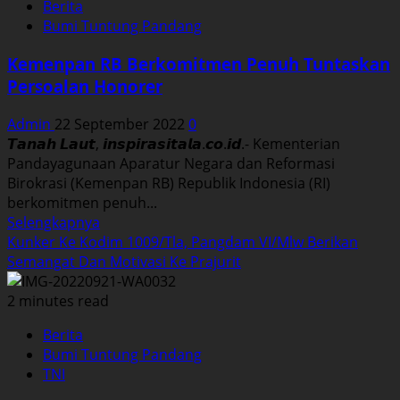
Berita
Raih
Bumi Tuntung Pandang
WTP
Dari
Kemenpan RB Berkomitmen Penuh Tuntaskan
Kemenku
Persoalan Honorer
RI
Untuk
Admin
22 September 2022
0
Kesembilan
𝙏𝙖𝙣𝙖𝙝 𝙇𝙖𝙪𝙩, 𝙞𝙣𝙨𝙥𝙞𝙧𝙖𝙨𝙞𝙩𝙖𝙡𝙖.𝙘𝙤.𝙞𝙙.- Kementerian
Kalinya.
Pandayagunaan Aparatur Negara dan Reformasi
Birokrasi (Kemenpan RB) Republik Indonesia (RI)
berkomitmen penuh...
Read
Selengkapnya
more
Kunker Ke Kodim 1009/Tla, Pangdam VI/Mlw Berikan
about
Semangat Dan Motivasi Ke Prajurit
Kemenpan
RB
2 minutes read
Berkomitmen
Berita
Penuh
Bumi Tuntung Pandang
Tuntaskan
TNI
Persoalan
Honorer