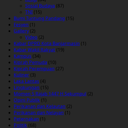
Sosial Budaya
(87)
TNI
(15)
Bumi Tuntung Pandang
(15)
Fesyen
(1)
Gallery
(2)
Video
(2)
Kabar DPRD Kota Banjarmasin
(1)
Kabar Wakil Rakyat
(19)
Kampus
(34)
Kiprah Pemuda
(10)
Kiprah Perempuan
(27)
Kuliner
(3)
Laka Lantas
(4)
Lingkungan
(15)
Momen 5 Rajab 1447 H Sekumpul
(2)
Opini Publik
(1)
Perikanan dan Kelautan
(2)
Perikanan dan Nelayan
(1)
Peternakan
(1)
Politik
(68)