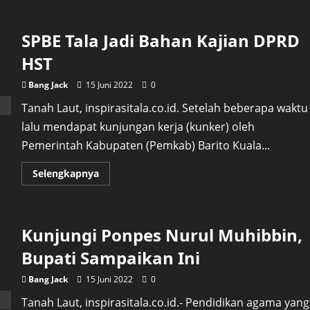
Peringati
Hari
Donor
SPBE Tala Jadi Bahan Kajian DPRD
Darah
Sedunia,
PMI
HST
Mengajak
Kaum
Muda
Bang Jack
15 Juni 2022
0
Untuk
Menjadi
Tanah Laut, inspirasitala.co.id. Setelah beberapa waktu
Pelopor
Donor
lalu mendapat kunjungan kerja (kunker) oleh
Darah
Sukarela
Pemerintah Kabupaten (Pemkab) Barito Kuala...
Read
Selengkapnya
more
about
SPBE
Tala
Jadi
Kunjungi Ponpes Nurul Muhibbin,
Bahan
Kajian
DPRD
Bupati Sampaikan Ini
HST
Bang Jack
15 Juni 2022
0
Tanah Laut, inspirasitala.co.id.- Pendidikan agama yang