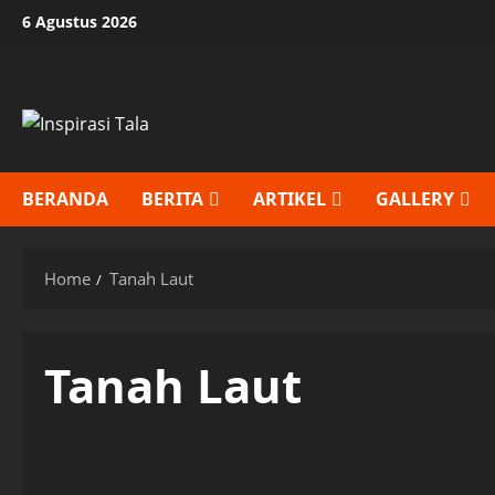
Skip
6 Agustus 2026
to
content
BERANDA
BERITA
ARTIKEL
GALLERY
Home
Tanah Laut
Tanah Laut