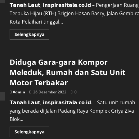
Bundaran
𝗧𝗮𝗻𝗮𝗵 𝗟𝗮𝘂𝘁, 𝗶𝗻𝘀𝗽𝗶𝗿𝗮𝘀𝗶𝘁𝗮𝗹𝗮.𝗰𝗼.𝗶𝗱 – Pengerjaan Ruang
Angsau
Terpantau
Terbuka Hijau (RTH) Brigjen Hasan Basry, Jalan Gembira
Lancar
Kota Pelaihari tinggal...
Read
Selengkapnya
more
about
RTH
Hasan
Basry
Diduga Gara-gara Kompor
Bentar
Lagi
Rampung,
Meleduk, Rumah dan Satu Unit
Januari
Sudah
Motor Terbakar
Bisa
Dinikmati
Masyarakat
Admin
26 Desember 2022
0
𝗧𝗮𝗻𝗮𝗵 𝗟𝗮𝘂𝘁, 𝗶𝗻𝘀𝗽𝗶𝗿𝗮𝘀𝗶𝘁𝗮𝗹𝗮.𝗰𝗼.𝗶𝗱. – Satu unit rumah
yang berada di Jalan Padang Raya Komplek Griya Ziva
Blok...
Read
Selengkapnya
more