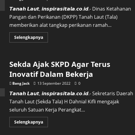
𝙏𝙖𝙣𝙖𝙝 𝙇𝙖𝙪𝙩, 𝙞𝙣𝙨𝙥𝙞𝙧𝙖𝙨𝙞𝙩𝙖𝙡𝙖.𝙘𝙤.𝙞𝙙.- Dinas Ketahanan
Pangan dan Perikanan (DKPP) Tanah Laut (Tala)
memberikan alat tangkap perikanan ramah...
Read
Selengkapnya
more
about
Alat
Tangkap
Ikan
Sekda Ajak SKPD Agar Terus
Ramah
Lingkungan
Diberikan
Inovatif Dalam Bekerja
Secara
Gratis
Kepada
Bang Jack
13 September 2022
0
Nelayan
Tala
𝙏𝙖𝙣𝙖𝙝 𝙇𝙖𝙪𝙩, 𝙞𝙣𝙨𝙥𝙞𝙧𝙖𝙨𝙞𝙩𝙖𝙡𝙖.𝙘𝙤.𝙞𝙙.- Sekretaris Daerah
Tanah Laut (Sekda Tala) H Dahnial Kifli mengajak
seluruh Satuan Kerja Perangkat...
Read
Selengkapnya
more
about
Sekda