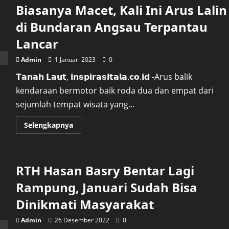
Biasanya Macet, Kali Ini Arus Lalin
di Bundaran Angsau Terpantau
Lancar
Admin
1 Januari 2023
0
𝗧𝗮𝗻𝗮𝗵 𝗟𝗮𝘂𝘁, 𝗶𝗻𝘀𝗽𝗶𝗿𝗮𝘀𝗶𝘁𝗮𝗹𝗮.𝗰𝗼.𝗶𝗱 -Arus balik
kendaraan bermotor baik roda dua dan empat dari
sejumlah tempat wisata yang...
Read
Selengkapnya
more
about
Di
Momen
Libur
RTH Hasan Basry Bentar Lagi
Tahun
Baru
Biasanya
Rampung, Januari Sudah Bisa
Macet,
Kali
Dinikmati Masyarakat
Ini
Arus
Lalin
Admin
26 Desember 2022
0
di