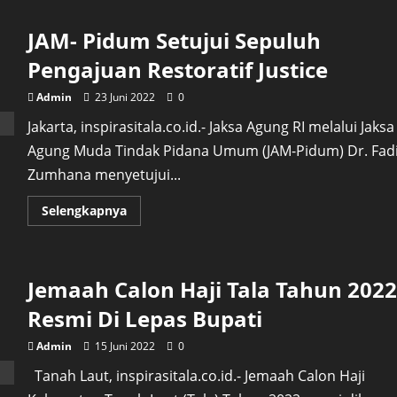
Ajak
SKPD
JAM- Pidum Setujui Sepuluh
Agar
Terus
Inovatif
Pengajuan Restoratif Justice
Dalam
Bekerja
Admin
23 Juni 2022
0
Jakarta, inspirasitala.co.id.- Jaksa Agung RI melalui Jaksa
Agung Muda Tindak Pidana Umum (JAM-Pidum) Dr. Fadi
Zumhana menyetujui...
Read
Selengkapnya
more
about
JAM-
Pidum
Setujui
Jemaah Calon Haji Tala Tahun 2022
Sepuluh
Pengajuan
Restoratif
Resmi Di Lepas Bupati
Justice
Admin
15 Juni 2022
0
Tanah Laut, inspirasitala.co.id.- Jemaah Calon Haji