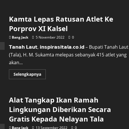
about
Diduga
Gara-
gara
Kamta Lepas Ratusan Atlet Ke
Kompor
Meleduk,
Rumah
Porprov XI Kalsel
dan
Satu
Unit
Bang Jack
5 November 2022
0
Motor
Terbakar
𝗧𝗮𝗻𝗮𝗵 𝗟𝗮𝘂𝘁, 𝗶𝗻𝘀𝗽𝗶𝗿𝗮𝘀𝗶𝘁𝗮𝗹𝗮.𝗰𝗼.𝗶𝗱 – Bupati Tanah Laut
(Tala), H. M. Sukamta melepas sebanyak 415 atlet yang
akan...
Read
Selengkapnya
more
about
Kamta
Lepas
Ratusan
Alat Tangkap Ikan Ramah
Atlet
Ke
Porprov
Lingkungan Diberikan Secara
XI
Kalsel
Gratis Kepada Nelayan Tala
Bang Jack
13 September 2022
0