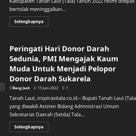
Kabupaten Tanah Laut (Tala) Tahun 2022 resmi dilepas
bertolak meninggalkan...
Read
Selengkapnya
more
about
Jemaah
Calon
Haji
Peringati Hari Donor Darah
Tala
Tahun
2022
Sedunia, PMI Mengajak Kaum
Resmi
Di
Muda Untuk Menjadi Pelopor
Lepas
Bupati
Donor Darah Sukarela
Bang Jack
15 Juni 2022
1
Tanah Laut, inspirasitala.co.id.– Bupati Tanah Laut (Tala
yang diwakili Asisten Bidang Admnistrasi Umum
Sekretariat Daerah (Setda) Tala...
Read
Selengkapnya
more
about