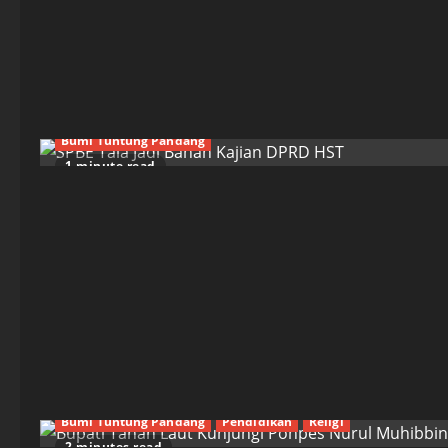
Bumi Tuntung Pandang
1 minute read
Bumi Tuntung Pandang
Pendidikan
Religi
2 minutes read