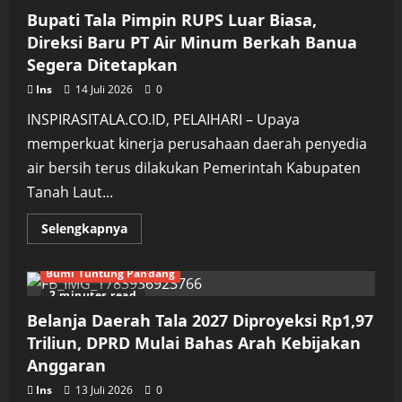
dan
Peralatan
Bupati Tala Pimpin RUPS Luar Biasa,
Sekolah,
Anak-
Direksi Baru PT Air Minum Berkah Banua
anak
Segera Ditetapkan
Keluarga
Kurang
Mampu
Ins
14 Juli 2026
0
di
Kintap
INSPIRASITALA.CO.ID, PELAIHARI – Upaya
Kembali
Bersemangat
memperkuat kinerja perusahaan daerah penyedia
Belajar
air bersih terus dilakukan Pemerintah Kabupaten
Tanah Laut...
Read
Selengkapnya
more
about
Bupati
Bumi Tuntung Pandang
Tala
Pimpin
2 minutes read
RUPS
Luar
Belanja Daerah Tala 2027 Diproyeksi Rp1,97
Biasa,
Direksi
Triliun, DPRD Mulai Bahas Arah Kebijakan
Baru
Anggaran
PT
Air
Minum
Ins
13 Juli 2026
0