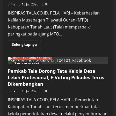
Tekankan
Literasi
Ins
16 Juli 2026
0
Digital
hingga
INSPIRASITALA.CO.ID, PELAIHARI – Keberhasilan
Keselamatan
Pelajar
Kafilah Musabaqah Tilawatil Quran (MTQ)
Kabupaten Tanah Laut (Tala) memperbaiki
peringkat pada ajang MTQ...
Read
Selengkapnya
more
about
Naik
Bumi Tuntung Pandang
Dua
Peringkat
2 minutes read
di
MTQ
Pemkab Tala Dorong Tata Kelola Desa
Kalsel,
Kafilah
Lebih Profesional, E-Voting Pilkades Terus
Tala
Dikembangkan
Terima
Bonus
dan
Ins
15 Juli 2026
0
Penghargaan,
Dua
INSPIRASITALA.CO.ID, PELAIHARI – Pemerintah
Juara
Digratiskan
Kabupaten Tanah Laut terus memperkuat tata
Umrah
kelola pemerintahan desa melalui penyempurnaan