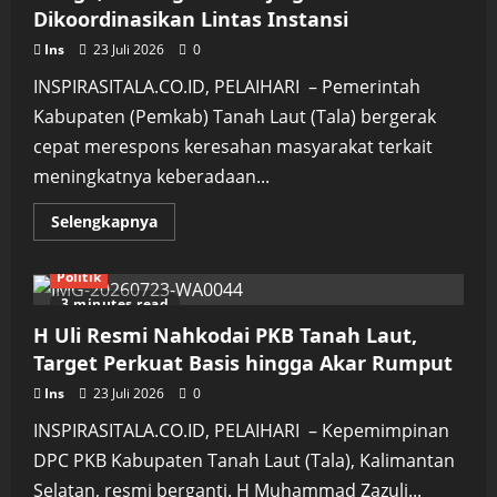
Generasi
Dikoordinasikan Lintas Instansi
Muda
dari
Narkoba
Ins
23 Juli 2026
0
INSPIRASITALA.CO.ID, PELAIHARI – Pemerintah
Kabupaten (Pemkab) Tanah Laut (Tala) bergerak
cepat merespons keresahan masyarakat terkait
meningkatnya keberadaan...
Read
Selengkapnya
more
about
Pemkab
Politik
Tala
Respons
3 minutes read
Cepat
Keresahan
H Uli Resmi Nahkodai PKB Tanah Laut,
Warga,
Penanganan
Target Perkuat Basis hingga Akar Rumput
Anjing
Liar
Ins
23 Juli 2026
0
Dikoordinasikan
Lintas
INSPIRASITALA.CO.ID, PELAIHARI – Kepemimpinan
Instansi
DPC PKB Kabupaten Tanah Laut (Tala), Kalimantan
Selatan, resmi berganti. H Muhammad Zazuli...