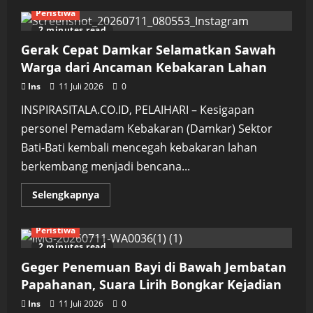
Wastra
Peristiwa
Kabupaten
Tanah
2 minutes read
Laut
Curi
Gerak Cepat Damkar Selamatkan Sawah
Perhatian
di
Warga dari Ancaman Kebakaran Lahan
HUT
Dekranas
Ins
11 Juli 2026
0
Nasional
di
INSPIRASITALA.CO.ID, PELAIHARI – Kesigapan
Makassar
personel Pemadam Kebakaran (Damkar) Sektor
Bati-Bati kembali mencegah kebakaran lahan
berkembang menjadi bencana...
Read
Selengkapnya
more
about
Gerak
Peristiwa
Cepat
Damkar
2 minutes read
Selamatkan
Sawah
Geger Penemuan Bayi di Bawah Jembatan
Warga
dari
Papahanan, Suara Lirih Bongkar Kejadian
Ancaman
Kebakaran
Ins
11 Juli 2026
0
Lahan