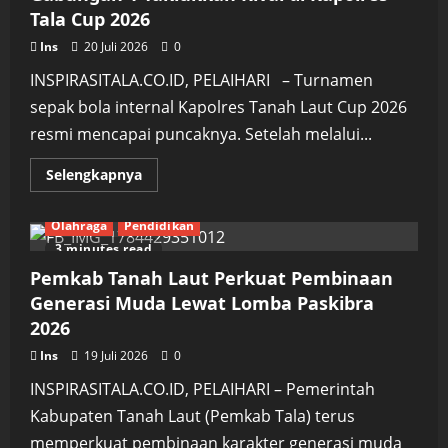
untuk
Tala Cup 2026
ASN
di
Apel
Ins
20 Juli 2026
0
Gabungan
INSPIRASITALA.CO.ID, PELAIHARI – Turnamen
sepak bola internal Kapolres Tanah Laut Cup 2026
resmi mencapai puncaknya. Setelah melalui...
Read
Selengkapnya
more
about
Soliditas
Olahraga
Pendidikan
di
Lapangan
3 minutes read
Berbuah
Gelar,
Pemkab Tanah Laut Perkuat Pembinaan
Tim
Gabungan
Generasi Muda Lewat Lomba Paskibra
1
2026
Taklukkan
Rival
di
Ins
19 Juli 2026
0
Kapolres
Tala
INSPIRASITALA.CO.ID, PELAIHARI – Pemerintah
Cup
2026
Kabupaten Tanah Laut (Pemkab Tala) terus
memperkuat pembinaan karakter generasi muda