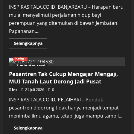
Mampu
Bersaing
INSPIRASITALA.CO.ID, BANJARBARU – Harapan baru
di
Tingkat
mulai menyelimuti perjalanan hidup bayi
Nasional
perempuan yang ditemukan di bawah Jembatan
Papahanan,...
Read
Selengkapnya
more
about
Kabar
Religi
Menggembirakan
dari
3 minutes read
Panti,
Bayi
Pesantren Tak Cukup Mengajar Mengaji,
Temuan
di
MUI Tanah Laut Dorong Jadi Pusat
Pelaihari
Tumbuh
Ins
21 Juli 2026
0
Sehat
dan
INSPIRASITALA.CO.ID, PELAIHARI – Pondok
Berat
Badannya
pesantren didorong tidak hanya menjadi tempat
Bertambah
menimba ilmu agama, tetapi juga mampu tampil...
Read
Selengkapnya
more