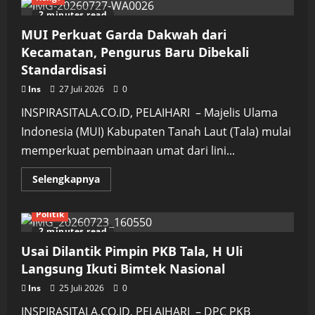
2 minutes read
MUI Perkuat Garda Dakwah dari
Kecamatan, Pengurus Baru Dibekali
Standardisasi
Ins
27 Juli 2026
0
INSPIRASITALA.CO.ID, PELAIHARI – Majelis Ulama
Indonesia (MUI) Kabupaten Tanah Laut (Tala) mulai
memperkuat pembinaan umat dari lini...
Read
Selengkapnya
more
about
MUI
Politik
Perkuat
Garda
2 minutes read
Dakwah
dari
Usai Dilantik Pimpin PKB Tala, H Uli
Kecamatan,
Pengurus
Langsung Ikuti Bimtek Nasional
Baru
Dibekali
Ins
25 Juli 2026
0
Standardisasi
INSPIRASITALA.CO.ID, PELAIHARI – DPC PKB