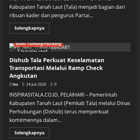
Kabupaten Tanah Laut (Tala) menjadi bagian dari
ribuan kader dan pengurus Partai...
Read
Selengkapnya
more
about
Usai
Bumi Tuntung Pandang
Dilantik
Pimpin
2 minutes read
PKB
Tala,
Dishub Tala Perkuat Keselamatan
H
Uli
Transportasi Melalui Ramp Check
Langsung
Angkutan
Ikuti
Bimtek
Nasional
Ins
24 Juli 2026
0
INSPIRASITALA.CO.ID, PELAIHARI – Pemerintah
Kabupaten Tanah Laut (Pemkab Tala) melalui Dinas
Perhubungan (Dishub) terus memperkuat
komitmennya dalam...
Read
Selengkapnya
more