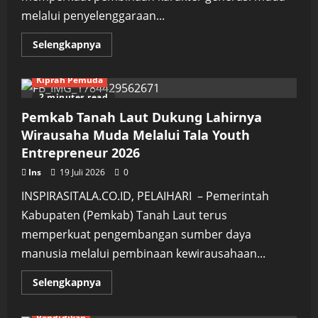
melalui penyelenggaraan...
Read
Selengkapnya
more
about
Pemkab
Kiprah Pemuda
Tanah
Laut
2 minutes read
Perkuat
Pembinaan
Pemkab Tanah Laut Dukung Lahirnya
Generasi
Muda
Wirausaha Muda Melalui Tala Youth
Lewat
Entrepreneur 2026
Lomba
Paskibra
2026
Ins
19 Juli 2026
0
INSPIRASITALA.CO.ID, PELAIHARI – Pemerintah
Kabupaten (Pemkab) Tanah Laut terus
memperkuat pengembangan sumber daya
manusia melalui pembinaan kewirausahaan...
Read
Selengkapnya
more
about
Pemkab
Pendidikan