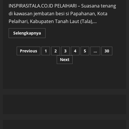
INSPIRASITALA.CO.ID PELAIHARI – Suasana tenang
di kawasan jembatan besi si Papahanan, Kota
Pelaihari, Kabupaten Tanah Laut (Tala),...
Read
Selengkapnya
more
about
Geger
Penemuan
Paginasi
Previous
1
2
3
4
5
…
30
Bayi
di
Next
Bawah
pos
Jembatan
Papahanan,
Suara
Lirih
Bongkar
Kejadian