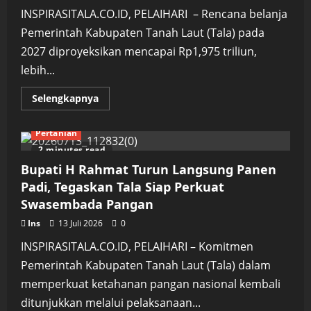
Berkah
Banua
INSPIRASITALA.CO.ID, PELAIHARI – Rencana belanja
Segera
Ditetapkan
Pemerintah Kabupaten Tanah Laut (Tala) pada
2027 diproyeksikan mencapai Rp1,975 triliun,
lebih...
Read
Selengkapnya
more
about
Belanja
Pertanian
Daerah
Tala
2 minutes read
2027
Diproyeksi
Bupati H Rahmat Turun Langsung Panen
Rp1,97
Triliun,
Padi, Tegaskan Tala Siap Perkuat
DPRD
Swasembada Pangan
Mulai
Bahas
Arah
Ins
13 Juli 2026
0
Kebijakan
Anggaran
INSPIRASITALA.CO.ID, PELAIHARI – Komitmen
Pemerintah Kabupaten Tanah Laut (Tala) dalam
memperkuat ketahanan pangan nasional kembali
ditunjukkan melalui pelaksanaan...