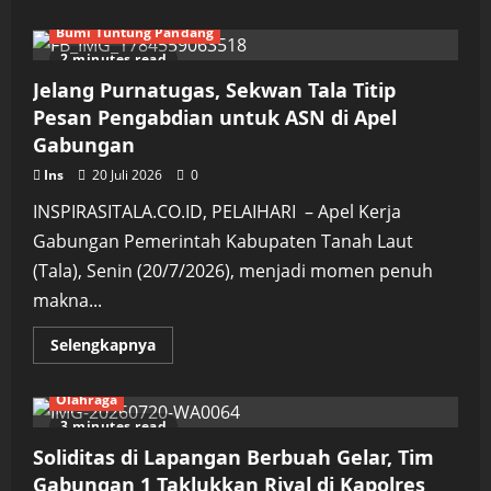
about
Pesantren
Bumi Tuntung Pandang
Tak
Cukup
2 minutes read
Mengajar
Mengaji,
Jelang Purnatugas, Sekwan Tala Titip
MUI
Tanah
Pesan Pengabdian untuk ASN di Apel
Laut
Gabungan
Dorong
Jadi
Pusat
Ins
20 Juli 2026
0
INSPIRASITALA.CO.ID, PELAIHARI – Apel Kerja
Gabungan Pemerintah Kabupaten Tanah Laut
(Tala), Senin (20/7/2026), menjadi momen penuh
makna...
Read
Selengkapnya
more
about
Jelang
Olahraga
Purnatugas,
Sekwan
3 minutes read
Tala
Titip
Soliditas di Lapangan Berbuah Gelar, Tim
Pesan
Pengabdian
Gabungan 1 Taklukkan Rival di Kapolres