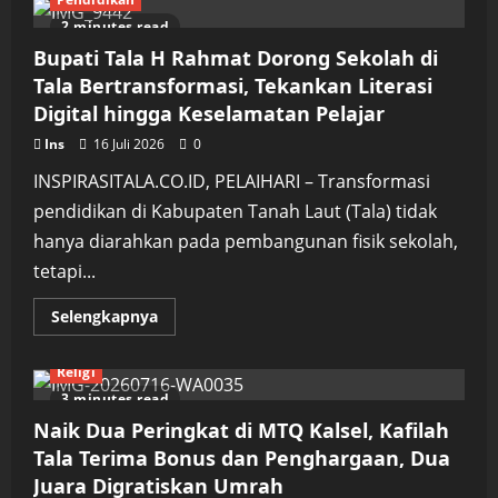
Tanah
Laut
2 minutes read
Dukung
Lahirnya
Bupati Tala H Rahmat Dorong Sekolah di
Wirausaha
Muda
Tala Bertransformasi, Tekankan Literasi
Melalui
Digital hingga Keselamatan Pelajar
Tala
Youth
Entrepreneur
Ins
16 Juli 2026
0
2026
INSPIRASITALA.CO.ID, PELAIHARI – Transformasi
pendidikan di Kabupaten Tanah Laut (Tala) tidak
hanya diarahkan pada pembangunan fisik sekolah,
tetapi...
Read
Selengkapnya
more
about
Bupati
Religi
Tala
H
3 minutes read
Rahmat
Dorong
Naik Dua Peringkat di MTQ Kalsel, Kafilah
Sekolah
di
Tala Terima Bonus dan Penghargaan, Dua
Tala
Juara Digratiskan Umrah
Bertransformasi,