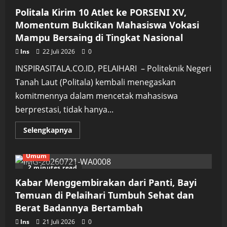
Komitmen
Keterbukaan
Politala Kirim 10 Atlet ke PORSENI XV,
Informasi
Lewat
Momentum Buktikan Mahasiswa Vokasi
Asistensi
Mampu Bersaing di Tingkat Nasional
PPID
se-
Kalsel
Ins
22 Juli 2026
0
INSPIRASITALA.CO.ID, PELAIHARI – Politeknik Negeri
Tanah Laut (Politala) kembali menegaskan
komitmennya dalam mencetak mahasiswa
berprestasi, tidak hanya...
Read
Selengkapnya
more
about
Politala
Umum
Kirim
10
2 minutes read
Atlet
ke
Kabar Menggembirakan dari Panti, Bayi
PORSENI
XV,
Temuan di Pelaihari Tumbuh Sehat dan
Momentum
Berat Badannya Bertambah
Buktikan
Mahasiswa
Vokasi
Ins
21 Juli 2026
0