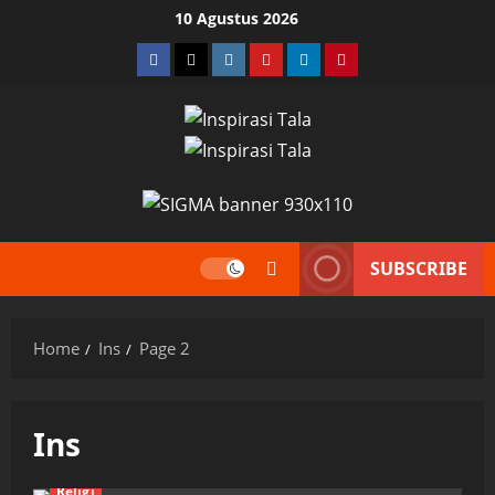
Skip
10 Agustus 2026
to
Facebook
Twitter
Instagram
YouTube
LinkedIn
Pinterest
content
SUBSCRIBE
Home
Ins
Page 2
Ins
Religi