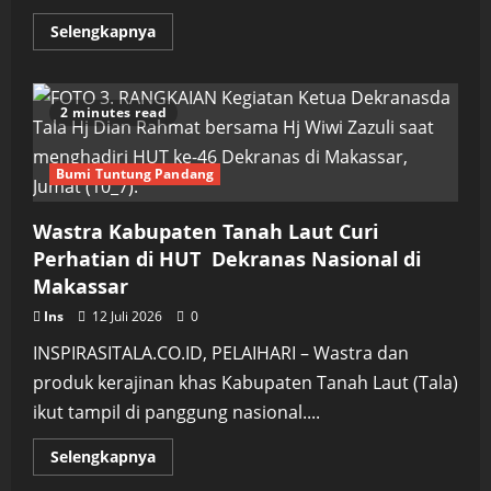
Read
Selengkapnya
more
about
Bupati
H
Rahmat
2 minutes read
Turun
Langsung
Panen
Padi,
Bumi Tuntung Pandang
Tegaskan
Tala
Siap
Wastra Kabupaten Tanah Laut Curi
Perkuat
Swasembada
Perhatian di HUT Dekranas Nasional di
Pangan
Makassar
Ins
12 Juli 2026
0
INSPIRASITALA.CO.ID, PELAIHARI – Wastra dan
produk kerajinan khas Kabupaten Tanah Laut (Tala)
ikut tampil di panggung nasional....
Read
Selengkapnya
more
about