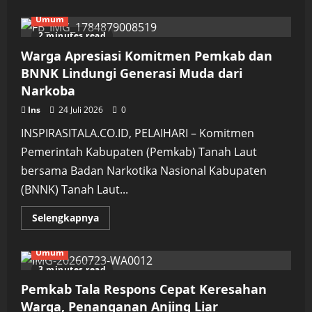
about
Dishub
Umum
Tala
Perkuat
2 minutes read
Keselamatan
Transportasi
Warga Apresiasi Komitmen Pemkab dan
Melalui
Ramp
BNNK Lindungi Generasi Muda dari
Check
Narkoba
Angkutan
Ins
24 Juli 2026
0
INSPIRASITALA.CO.ID, PELAIHARI – Komitmen
Pemerintah Kabupaten (Pemkab) Tanah Laut
bersama Badan Narkotika Nasional Kabupaten
(BNNK) Tanah Laut...
Read
Selengkapnya
more
about
Warga
Umum
Apresiasi
Komitmen
3 minutes read
Pemkab
dan
Pemkab Tala Respons Cepat Keresahan
BNNK
Lindungi
Warga, Penanganan Anjing Liar