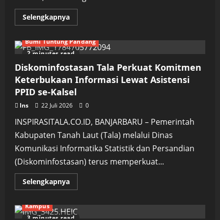
Read
Selengkapnya
more
about
H
Bumi Tuntung Pandang
Uli
Resmi
2 minutes read
Nahkodai
PKB
Diskominfostasan Tala Perkuat Komitmen
Tanah
Laut,
Keterbukaan Informasi Lewat Asistensi
Target
PPID se-Kalsel
Perkuat
Basis
hingga
Ins
22 Juli 2026
0
Akar
Rumput
INSPIRASITALA.CO.ID, BANJARBARU – Pemerintah
Kabupaten Tanah Laut (Tala) melalui Dinas
Komunikasi Informatika Statistik dan Persandian
(Diskominfostasan) terus memperkuat...
Read
Selengkapnya
more
about
Diskominfostasan
Kampus
Tala
Perkuat
3 minutes read