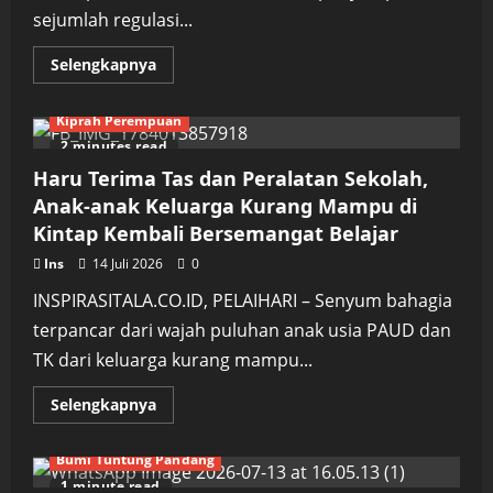
sejumlah regulasi...
Read
Selengkapnya
more
about
Pemkab
Kiprah Perempuan
Tala
Dorong
2 minutes read
Tata
Kelola
Haru Terima Tas dan Peralatan Sekolah,
Desa
Lebih
Anak-anak Keluarga Kurang Mampu di
Profesional,
Kintap Kembali Bersemangat Belajar
E-
Voting
Pilkades
Ins
14 Juli 2026
0
Terus
Dikembangkan
INSPIRASITALA.CO.ID, PELAIHARI – Senyum bahagia
terpancar dari wajah puluhan anak usia PAUD dan
TK dari keluarga kurang mampu...
Read
Selengkapnya
more
about
Haru
Bumi Tuntung Pandang
Terima
Tas
1 minute read