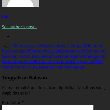
Ins
See author's posts
Tags:
#PemkabTala #Fiskal #Efisiensi #BupatiHRahmat
Post
Previous:
Hari Bhayangkara Jadi Momentum Penguatan
Layanan Publik, Doa Bersama Lintas Agama Menggema
navigation
Next:
Komisi II DPRD Tala Terus Kawal Pelayanan RSUD,
Warga Harap Mutu Layanan Kian Meningkat
Tinggalkan Balasan
Alamat email Anda tidak akan dipublikasikan.
Ruas yang
wajib ditandai
*
Komentar
*