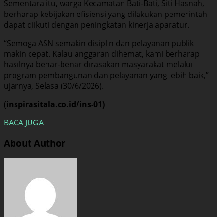
Sementara itu, warga Kecamatan Bati-Bati, Siti Hasnah,
berharap kebijakan efisiensi yang dilakukan pemerintah
dapat diikuti dengan peningkatan kinerja aparatur.
“Semoga ASN semakin disiplin dan pelayanan publik
makin cepat. Kalau anggaran dihemat, kami berharap
hasilnya benar-benar dirasakan masyarakat melalui
program pembangunan dan pelayanan yang lebih baik,”
ujarnya, Selasa (30/6/2026).
(
inspirasitala.co.id/ins-01)
BACA JUGA
About Author