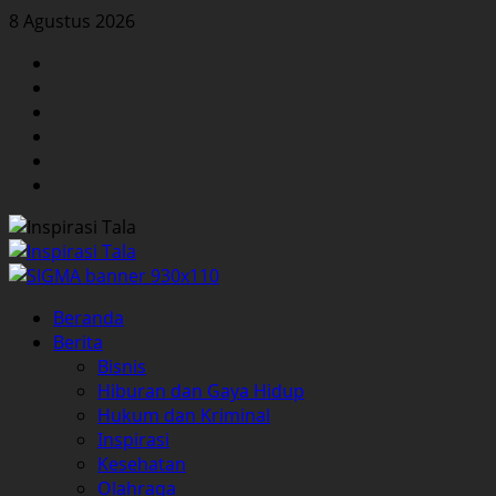
Skip
8 Agustus 2026
to
Facebook
content
Twitter
Instagram
YouTube
LinkedIn
Pinterest
Primary
Beranda
Menu
Berita
Bisnis
Hiburan dan Gaya Hidup
Hukum dan Kriminal
Inspirasi
Kesehatan
Olahraga