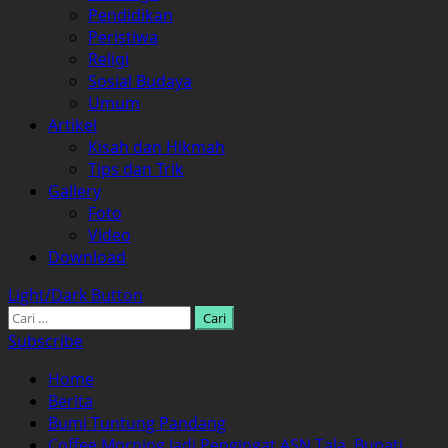
Pendidikan
Peristiwa
Religi
Sosial Budaya
Umum
Artikel
Kisah dan Hikmah
Tips dan Trik
Gallery
Foto
Video
Download
Light/Dark Button
Cari
untuk:
Subscribe
Home
Berita
Bumi Tuntung Pandang
Coffee Morning Jadi Pengingat ASN Tala, Bupati