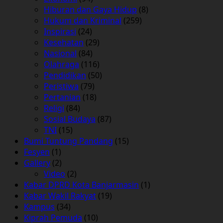
Hiburan dan Gaya Hidup
(8)
Hukum dan Kriminal
(259)
Inspirasi
(24)
Kesehatan
(29)
Nasional
(84)
Olahraga
(116)
Pendidikan
(50)
Peristiwa
(79)
Pertanian
(18)
Religi
(84)
Sosial Budaya
(87)
TNI
(15)
Bumi Tuntung Pandang
(15)
Fesyen
(1)
Gallery
(2)
Video
(2)
Kabar DPRD Kota Banjarmasin
(1)
Kabar Wakil Rakyat
(19)
Kampus
(34)
Kiprah Pemuda
(10)