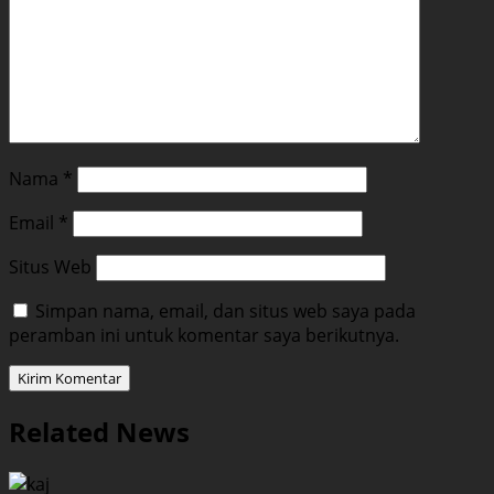
Nama
*
Email
*
Situs Web
Simpan nama, email, dan situs web saya pada
peramban ini untuk komentar saya berikutnya.
Related News