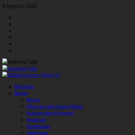
Skip
8 Agustus 2026
to
Facebook
content
Twitter
Instagram
YouTube
LinkedIn
Pinterest
Primary
Beranda
Menu
Berita
Bisnis
Hiburan dan Gaya Hidup
Hukum dan Kriminal
Inspirasi
Kesehatan
Olahraga