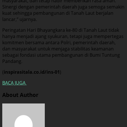
masyarakat, dan tetap hadir memberikan rasa aman.
Sinergi dengan pemerintah daerah juga semoga semakin
kuat sehingga pembangunan di Tanah Laut berjalan
lancar,” ujarnya.
Peringatan Hari Bhayangkara ke-80 di Tanah Laut tidak
hanya menjadi ajang syukuran, tetapi juga mempertegas
komitmen bersama antara Polri, pemerintah daerah,
dan masyarakat untuk menjaga stabilitas keamanan
sebagai fondasi utama pembangunan di Bumi Tuntung
Pandang.
(
inspirasitala.co.id/ins-01
)
BACA JUGA
About Author