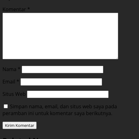
Komentar
*
Nama
*
Email
*
Situs Web
Simpan nama, email, dan situs web saya pada
peramban ini untuk komentar saya berikutnya.