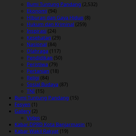
Bumi Tuntung Pandang
(2,532)
Ekonomi
(94)
Hiburan dan Gaya Hidup
(8)
Hukum dan Kriminal
(259)
Inspirasi
(24)
Kesehatan
(29)
Nasional
(84)
Olahraga
(117)
Pendidikan
(50)
Peristiwa
(79)
Pertanian
(18)
Religi
(84)
Sosial Budaya
(87)
TNI
(15)
Bumi Tuntung Pandang
(15)
Fesyen
(1)
Gallery
(2)
Video
(2)
Kabar DPRD Kota Banjarmasin
(1)
Kabar Wakil Rakyat
(19)