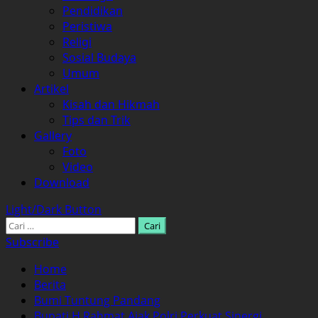
Pendidikan
Peristiwa
Religi
Sosial Budaya
Umum
Artikel
Kisah dan Hikmah
Tips dan Trik
Gallery
Foto
Video
Download
Light/Dark Button
Cari
untuk:
Subscribe
Home
Berita
Bumi Tuntung Pandang
Bupati H Rahmat Ajak Polri Perkuat Sinergi