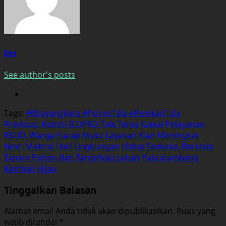
Ins
See author's posts
Tags:
#Bhayangkara #PolresTala #PemkabTala
Post
Previous:
Komisi II DPRD Tala Terus Kawal Pelayanan
RSUD, Warga Harap Mutu Layanan Kian Meningkat
navigation
Next:
Maknai Hari Lingkungan Hidup Sedunia, Baratala
Tanam Pohon dan Targetkan Lahan Pascatambang
Kembali Hijau
Tinggalkan Balasan
Alamat email Anda tidak akan dipublikasikan.
Ruas yang
wajib ditandai
*