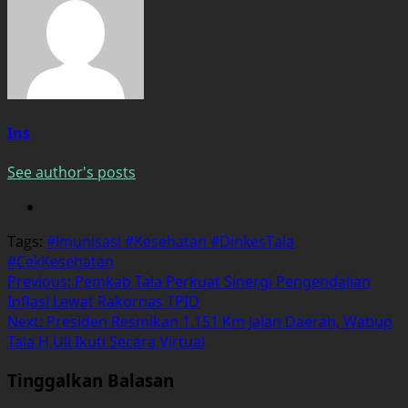
Ins
See author's posts
Tags:
#Imunisasi #Kesehatan #DinkesTala
#CekKesehatan
Post
Previous:
Pemkab Tala Perkuat Sinergi Pengendalian
Inflasi Lewat Rakornas TPID
navigation
Next:
Presiden Resmikan 1.151 Km Jalan Daerah, Wabup
Tala H Uli Ikuti Secara Virtual
Tinggalkan Balasan