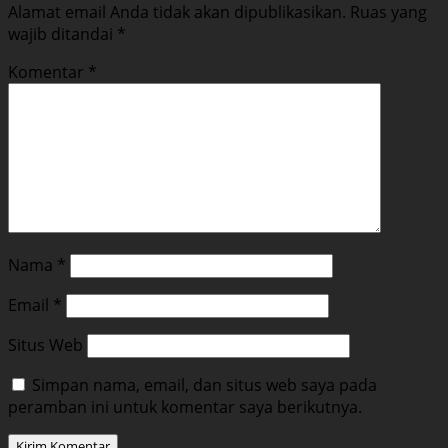
Alamat email Anda tidak akan dipublikasikan.
Ruas yang
wajib ditandai
*
Komentar
*
Nama
*
Email
*
Situs Web
Simpan nama, email, dan situs web saya pada
peramban ini untuk komentar saya berikutnya.