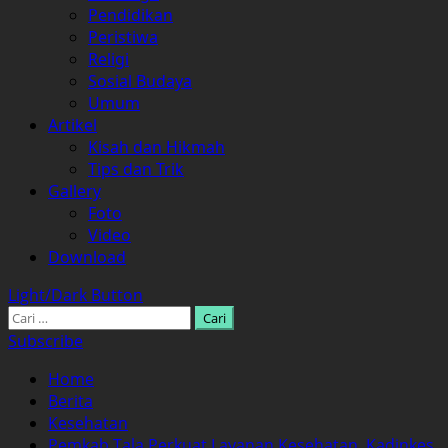
Pendidikan
Peristiwa
Religi
Sosial Budaya
Umum
Artikel
Kisah dan Hikmah
Tips dan Trik
Gallery
Foto
Video
Download
Light/Dark Button
Cari
untuk:
Subscribe
Home
Berita
Kesehatan
Pemkab Tala Perkuat Layanan Kesehatan, Kadinkes