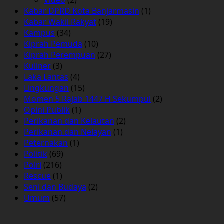
Video
(2)
Kabar DPRD Kota Banjarmasin
(1)
Kabar Wakil Rakyat
(19)
Kampus
(34)
Kiprah Pemuda
(10)
Kiprah Perempuan
(27)
Kuliner
(3)
Laka Lantas
(4)
Lingkungan
(15)
Momen 5 Rajab 1447 H Sekumpul
(2)
Opini Publik
(1)
Perikanan dan Kelautan
(2)
Perikanan dan Nelayan
(1)
Peternakan
(1)
Politik
(69)
Polri
(216)
Rescue
(1)
Seni dan Budaya
(2)
Umum
(57)