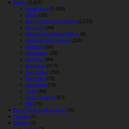
Berita
(3,021)
Advertorial
(1,068)
Bisnis
(30)
Bumi Tuntung Pandang
(2,532)
Ekonomi
(94)
Hiburan dan Gaya Hidup
(8)
Hukum dan Kriminal
(259)
Inspirasi
(24)
Kesehatan
(29)
Nasional
(84)
Olahraga
(117)
Pendidikan
(50)
Peristiwa
(79)
Pertanian
(18)
Religi
(84)
Sosial Budaya
(87)
TNI
(15)
Bumi Tuntung Pandang
(16)
Fesyen
(1)
Gallery
(2)