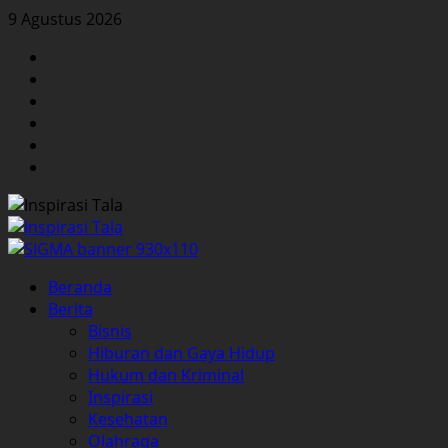
Skip
9 Agustus 2026
to
Facebook
content
Twitter
Instagram
YouTube
LinkedIn
Pinterest
Primary
Beranda
Menu
Berita
Bisnis
Hiburan dan Gaya Hidup
Hukum dan Kriminal
Inspirasi
Kesehatan
Olahraga