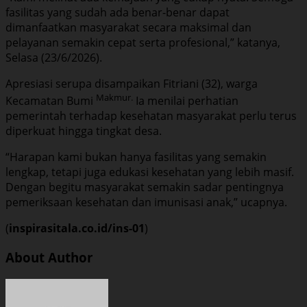
fasilitas yang sudah ada benar-benar dapat
dimanfaatkan masyarakat secara maksimal dan
pelayanan semakin cepat serta profesional,” katanya,
Selasa (23/6/2026).
Apresiasi serupa disampaikan Fitriani (32), warga
Makmur.
Kecamatan Bumi
Ia menilai perhatian
pemerintah terhadap kesehatan masyarakat perlu terus
diperkuat hingga tingkat desa.
“Harapan kami bukan hanya fasilitas yang semakin
lengkap, tetapi juga edukasi kesehatan yang lebih masif.
Dengan begitu masyarakat semakin sadar pentingnya
pemeriksaan kesehatan dan imunisasi anak,” ucapnya.
(
inspirasitala.co.id/ins-01
)
About Author