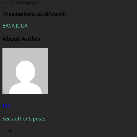
luas,” harapnya.
(
inspirasitala.co.id/ins-01
)
BACA JUGA
About Author
Ins
See author's posts