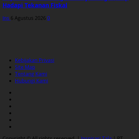
Hadapi Tekanan Fiskal
Ins
6 Agustus 2026
0
Kebijakan Privasi
Site Map
Tentang Kami
Hubungi Kami
Facebook
Twitter
Instagram
YouTube
LinkedIn
Pinterest
Copyright © All rights reserved.
|
Inspirasi Tala
| PT.