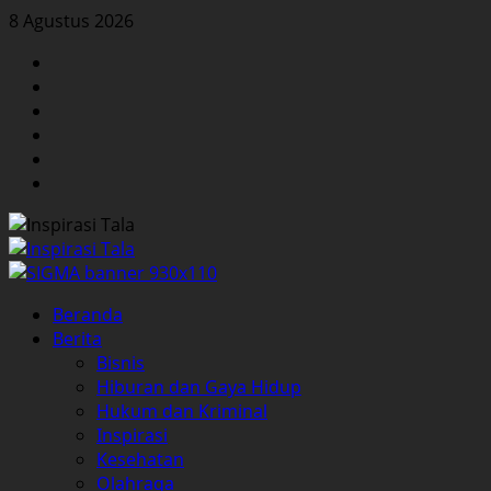
Skip
8 Agustus 2026
to
Facebook
content
Twitter
Instagram
YouTube
LinkedIn
Pinterest
Primary
Beranda
Menu
Berita
Bisnis
Hiburan dan Gaya Hidup
Hukum dan Kriminal
Inspirasi
Kesehatan
Olahraga