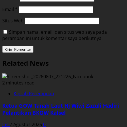
Email
*
Situs Web
Simpan nama, email, dan situs web saya pada
peramban ini untuk komentar saya berikutnya.
Related News
2 minutes read
Kiprah Perempuan
Ketua GOW Tanah Laut Hj Wiwi Zazuli Hadiri
Pelantikan BKOW Kalsel
Ins
7 Agustus 2026
0