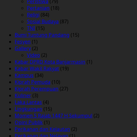
Peristiwa
(79)
Pertanian
(18)
Religi
(84)
Sosial Budaya
(87)
TNI
(15)
Bumi Tuntung Pandang
(15)
Fesyen
(1)
Gallery
(2)
Video
(2)
Kabar DPRD Kota Banjarmasin
(1)
Kabar Wakil Rakyat
(19)
Kampus
(34)
Kiprah Pemuda
(10)
Kiprah Perempuan
(27)
Kuliner
(3)
Laka Lantas
(4)
Lingkungan
(15)
Momen 5 Rajab 1447 H Sekumpul
(2)
Opini Publik
(1)
Perikanan dan Kelautan
(2)
Perikanan dan Nelayan
(1)