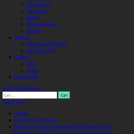
Pendidikan
Peristiwa
Religi
Sosial Budaya
Umum
Artikel
Kisah dan Hikmah
Tips dan Trik
Gallery
Foto
Video
Download
Light/Dark Button
Cari
untuk:
Subscribe
Home
Kiprah Perempuan
Silaturahmi dan Kebugaran Berjalan Seiring,
Pertemuan DWP Tala Tuai Apresiasi Warga