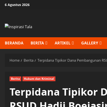
Skip
6 Agustus 2026
to
content
BERANDA
BERITA
ARTIKEL
GALLERY
Home
Berita
Terpidana Tipikor Dana Pembangunan RSU
Berita
Hukum dan Kriminal
Terpidana Tipikor
RSUD Hadji Boejas