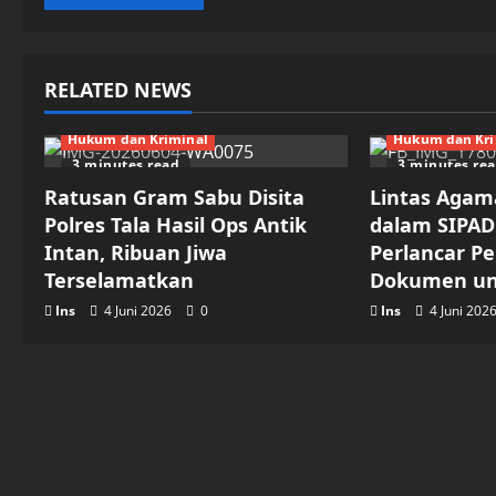
RELATED NEWS
Hukum dan Kriminal
Hukum dan Kri
3 minutes read
3 minutes re
Ratusan Gram Sabu Disita
Lintas Agam
Polres Tala Hasil Ops Antik
dalam SIPAD
Intan, Ribuan Jiwa
Perlancar P
Terselamatkan
Dokumen un
Ins
4 Juni 2026
0
Ins
4 Juni 202