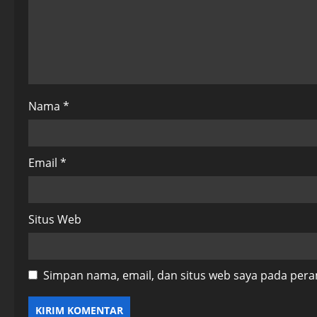
a
t
i
o
Nama
*
n
Email
*
Situs Web
Simpan nama, email, dan situs web saya pada pera