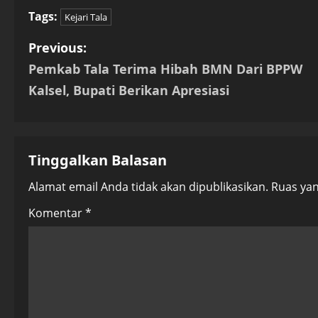
Tags:
Kejari Tala
P
Previous:
Pemkab Tala Terima Hibah BMN Dari BPPW
o
Kalsel, Bupati Berikan Apresiasi
s
t
Tinggalkan Balasan
n
Alamat email Anda tidak akan dipublikasikan.
Ruas yan
a
Komentar
*
v
i
g