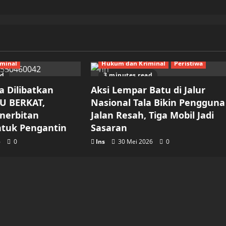
minal
Hukum dan Kriminal
Peristiwa
ad
3 minutes read
a Dilibatkan
Aksi Lempar Batu di Jalur
U BERKAT,
Nasional Tala Bikin Pengguna
enerbitan
Jalan Resah, Tiga Mobil Jadi
tuk Pengantin
Sasaran
6
0
Ins
30 Mei 2026
0