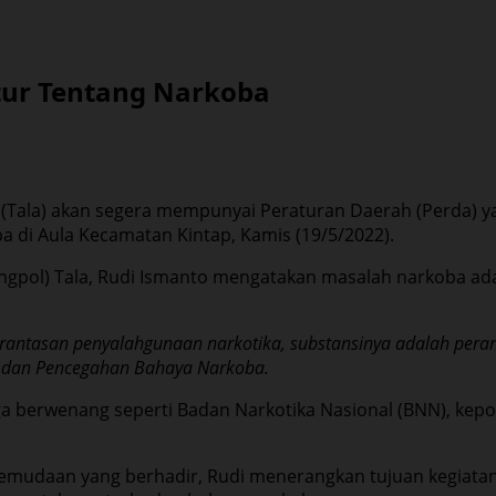
tur Tentang Narkoba
(Tala) akan segera mempunyai Peraturan Daerah (Perda) y
 di Aula Kecamatan Kintap, Kamis (19/5/2022).
angpol) Tala, Rudi Ismanto mengatakan masalah narkoba a
erantasan penyalahgunaan narkotika, substansinya adalah pera
 dan Pencegahan Bahaya Narkoba.
 berwenang seperti Badan Narkotika Nasional (BNN), kepoli
epemudaan yang berhadir, Rudi menerangkan tujuan kegiat