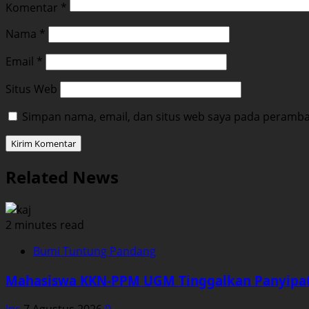
Komentar
*
Nama
*
Email
*
Situs Web
Simpan nama, email, dan situs web saya pada peramban
Related News
2 minutes read
Bumi Tuntung Pandang
Mahasiswa KKN-PPM UGM Tinggalkan Panyipat