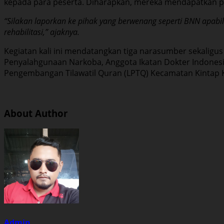
kepada para peserta. Diharapkan, mereka mendapatkan 
“Silakan laporkan ke pihak yang berwenang seperti BNN apab
rehabilitasi,” ajaknya.
Kegiatan kali ini mendatangkan tiga narasumber sekalig
Penyalahgunaan Narkoba, Anggota Ikatan Dokter Indones
Pengembangan Tilawatil Quran (LPTQ) Kecamatan Kintap 
About Author
Admin