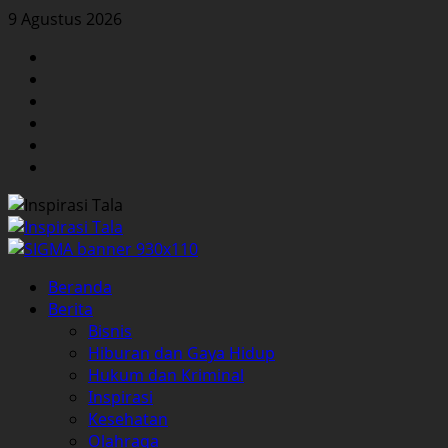
Skip
9 Agustus 2026
to
Facebook
content
Twitter
Instagram
YouTube
LinkedIn
Pinterest
Primary
Beranda
Menu
Berita
Bisnis
Hiburan dan Gaya Hidup
Hukum dan Kriminal
Inspirasi
Kesehatan
Olahraga