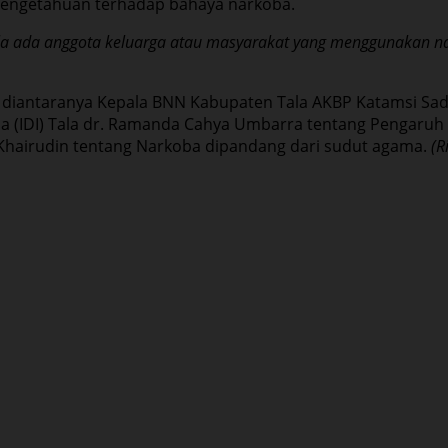
pengetahuan terhadap bahaya narkoba.
ila ada anggota keluarga atau masyarakat yang menggunakan n
us diantaranya Kepala BNN Kabupaten Tala AKBP Katamsi Sa
ia (IDI) Tala dr. Ramanda Cahya Umbarra tentang Pengaru
Khairudin tentang Narkoba dipandang dari sudut agama.
(R