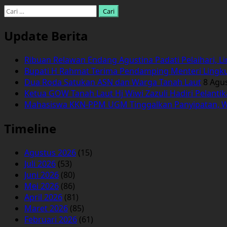
Cari
untuk:
Update Berita
Ribuan Relawan Endang Agustina Padati Pelaihari, L
Bupati H Rahmat Terima Pendamping Menteri Lingk
Dua Roda Satukan ASN dan Warga Tanah Laut
8 Agu
Ketua GOW Tanah Laut Hj Wiwi Zazuli Hadiri Pelanti
Mahasiswa KKN-PPM UGM Tinggalkan Panyipatan, 
Timeline
Agustus 2026
(15)
Juli 2026
(53)
Juni 2026
(80)
Mei 2026
(86)
April 2026
(81)
Maret 2026
(85)
Februari 2026
(61)