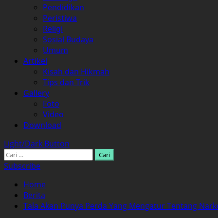
Pendidikan
Peristiwa
Religi
Sosial Budaya
Umum
Artikel
Kisah dan Hikmah
Tips dan Trik
Gallery
Foto
Video
Download
Light/Dark Button
Cari
untuk:
Subscribe
Home
Berita
Tala Akan Punya Perda Yang Mengatur Tentang Nar