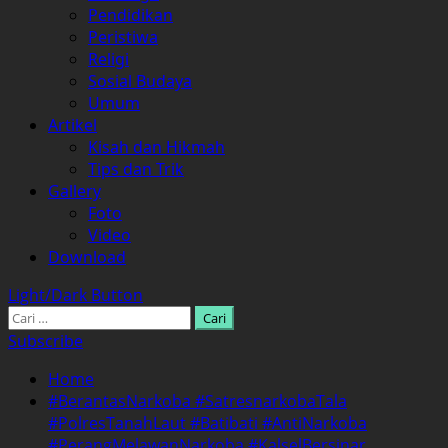
Pendidikan
Peristiwa
Religi
Sosial Budaya
Umum
Artikel
Kisah dan Hikmah
Tips dan Trik
Gallery
Foto
Video
Download
Light/Dark Button
Cari
untuk:
Subscribe
Home
#BerantasNarkoba #SatresnarkobaTala
#PolresTanahLaut #Batibati #AntiNarkoba
#PerangMelawanNarkoba #KalselBersinar