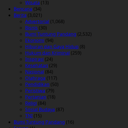
Wisata
(13)
Bencana
(34)
Berita
(3,021)
Advertorial
(1,068)
Bisnis
(30)
Bumi Tuntung Pandang
(2,532)
Ekonomi
(94)
Hiburan dan Gaya Hidup
(8)
Hukum dan Kriminal
(259)
Inspirasi
(24)
Kesehatan
(29)
Nasional
(84)
Olahraga
(117)
Pendidikan
(50)
Peristiwa
(79)
Pertanian
(18)
Religi
(84)
Sosial Budaya
(87)
TNI
(15)
Bumi Tuntung Pandang
(16)