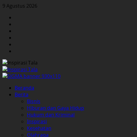
Skip
9 Agustus 2026
to
Facebook
content
Twitter
Instagram
YouTube
LinkedIn
Pinterest
Primary
Beranda
Menu
Berita
Bisnis
Hiburan dan Gaya Hidup
Hukum dan Kriminal
Inspirasi
Kesehatan
Olahraga