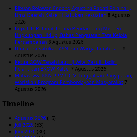
Dua
Ribuan Relawan Endang Agustina Padati Pelaihari,
Pengedar
Lima Daerah Kalsel II Satukan Kekuatan
8 Agustus
Sabu
2026
di
Bupati H Rahmat Terima Pendamping Menteri
Batibati
Lingkungan Hidup, Bahas Penguatan Tata Kelola
Persampahan
8 Agustus 2026
Dua Roda Satukan ASN dan Warga Tanah Laut
8
Agustus 2026
Ketua GOW Tanah Laut Hj Wiwi Zazuli Hadiri
Pelantikan BKOW Kalsel
7 Agustus 2026
Mahasiswa KKN-PPM UGM Tinggalkan Panyipatan,
Wariskan Program Pemberdayaan Masyarakat
7
Agustus 2026
Timeline
Agustus 2026
(15)
Juli 2026
(53)
Juni 2026
(80)