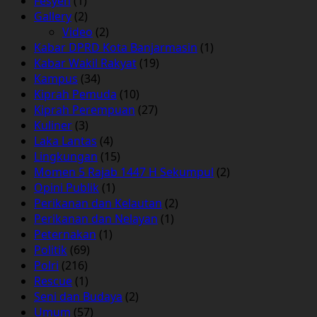
Fesyen
(1)
Gallery
(2)
Video
(2)
Kabar DPRD Kota Banjarmasin
(1)
Kabar Wakil Rakyat
(19)
Kampus
(34)
Kiprah Pemuda
(10)
Kiprah Perempuan
(27)
Kuliner
(3)
Laka Lantas
(4)
Lingkungan
(15)
Momen 5 Rajab 1447 H Sekumpul
(2)
Opini Publik
(1)
Perikanan dan Kelautan
(2)
Perikanan dan Nelayan
(1)
Peternakan
(1)
Politik
(69)
Polri
(216)
Rescue
(1)
Seni dan Budaya
(2)
Umum
(57)