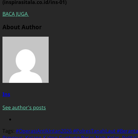
(inspirasitala.co.id/ins-01)
BACA JUGA
About Author
Ins
See author's posts
Tags:
#OperasiAntikIntan2026 #PolresTanahLaut #Bera
Previous:
Kolang-Kaling Guntung Besar Naik Kelas, Polita