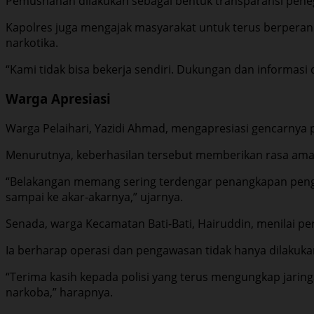
Pemusnahan dilakukan sebagai bentuk transparansi peneg
Kapolres juga mengajak masyarakat untuk terus berperan
narkotika.
“Kami tidak bisa bekerja sendiri. Dukungan dan informasi
Warga Apresiasi
Warga Pelaihari, Yazidi Ahmad, mengapresiasi gencarnya 
Menurutnya, keberhasilan tersebut memberikan rasa aman
“Belakangan memang sering terdengar penangkapan penge
sampai ke akar-akarnya,” ujarnya.
Senada, warga Kecamatan Bati-Bati, Hairuddin, menilai p
Ia berharap operasi dan pengawasan tidak hanya dilakukan
“Terima kasih kepada polisi yang terus mengungkap jarin
narkoba,” harapnya.