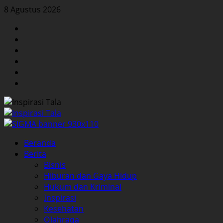
Skip
8 Agustus 2026
to
Facebook
content
Twitter
Instagram
YouTube
LinkedIn
Pinterest
Primary
Beranda
Menu
Berita
Bisnis
Hiburan dan Gaya Hidup
Hukum dan Kriminal
Inspirasi
Kesehatan
Olahraga