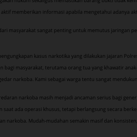
akan hukum sekaligus memastikan barang bukti tidak kemb
 aktif memberikan informasi apabila mengetahui adanya a
 dari masyarakat sangat penting untuk memutus jaringan pe
pengungkapan kasus narkotika yang dilakukan jajaran Polre
 bagi masyarakat, terutama orang tua yang khawatir anak
dar narkoba. Kami sebagai warga tentu sangat mendukung.
eredaran narkoba masih menjadi ancaman serius bagi gener
 saat ada operasi khusus, tetapi berlangsung secara berke
gan narkoba. Mudah-mudahan semakin masif dan konsisten, 