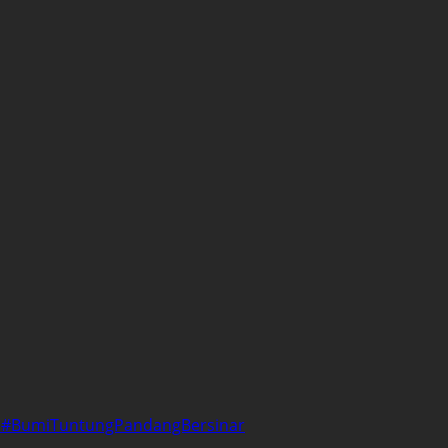
a #BumiTuntungPandangBersinar