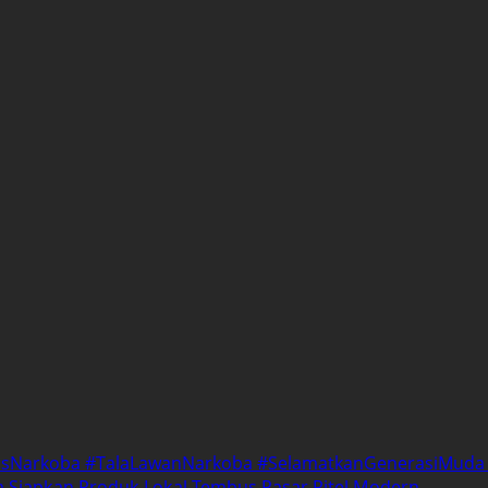
ntasNarkoba #TalaLawanNarkoba #SelamatkanGenerasiMud
la Siapkan Produk Lokal Tembus Pasar Ritel Modern