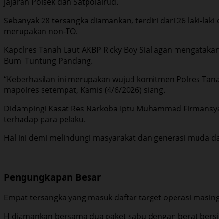
jajaran Polsek dan Satpolairud.
Sebanyak 28 tersangka diamankan, terdiri dari 26 laki-la
merupakan non-TO.
Kapolres Tanah Laut AKBP Ricky Boy Siallagan mengataka
Bumi Tuntung Pandang.
“Keberhasilan ini merupakan wujud komitmen Polres Tana
mapolres setempat, Kamis (4/6/2026) siang.
Didampingi Kasat Res Narkoba Iptu Muhammad Firmansyah
terhadap para pelaku.
Hal ini demi melindungi masyarakat dan generasi muda da
Pengungkapan Besar
Empat tersangka yang masuk daftar target operasi masing-
H diamankan bersama dua paket sabu dengan berat bersih