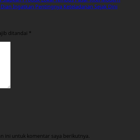
 Dian Ingatkan Pentingnya Keteladanan Sejak Dini
jib ditandai
*
 ini untuk komentar saya berikutnya.