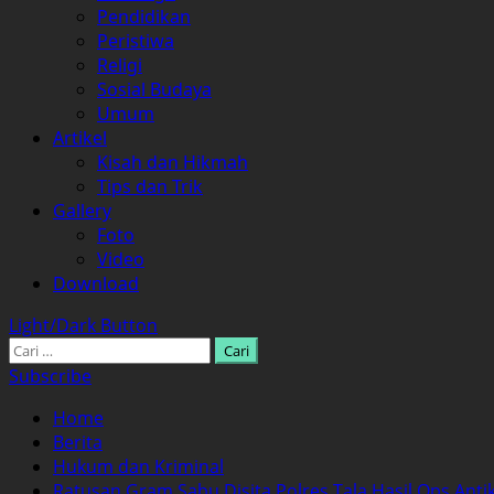
Pendidikan
Peristiwa
Religi
Sosial Budaya
Umum
Artikel
Kisah dan Hikmah
Tips dan Trik
Gallery
Foto
Video
Download
Light/Dark Button
Cari
untuk:
Subscribe
Home
Berita
Hukum dan Kriminal
Ratusan Gram Sabu Disita Polres Tala Hasil Ops Anti