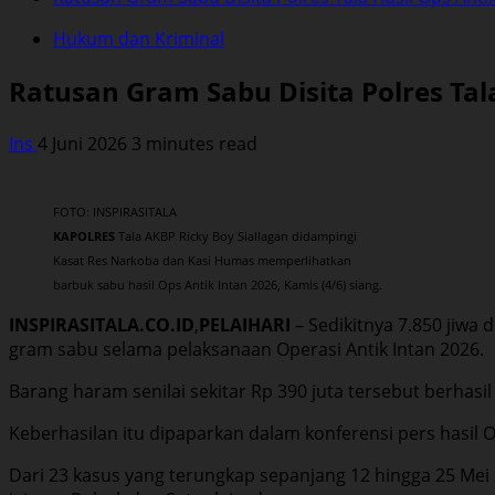
Hukum dan Kriminal
Ratusan Gram Sabu Disita Polres Tal
Ins
4 Juni 2026
3 minutes read
FOTO: INSPIRASITALA
KAPOLRES
Tala AKBP Ricky Boy Siallagan didampingi
Kasat Res Narkoba dan Kasi Humas memperlihatkan
barbuk sabu hasil Ops Antik Intan 2026, Kamis (4/6) siang.
INSPIRASITALA.CO.ID
,
PELAIHARI
– Sedikitnya 7.850 jiwa
gram sabu selama pelaksanaan Operasi Antik Intan 2026.
Barang haram senilai sekitar Rp 390 juta tersebut berhas
Keberhasilan itu dipaparkan dalam konferensi pers hasil O
Dari 23 kasus yang terungkap sepanjang 12 hingga 25 Mei