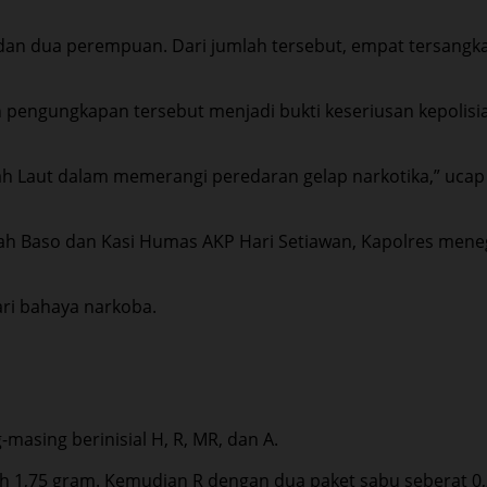
ki dan dua perempuan. Dari jumlah tersebut, empat tersang
n pengungkapan tersebut menjadi bukti keseriusan kepolis
h Laut dalam memerangi peredaran gelap narkotika,” ucap 
 Baso dan Kasi Humas AKP Hari Setiawan, Kapolres meneg
ri bahaya narkoba.
masing berinisial H, R, MR, dan A.
 1,75 gram. Kemudian R dengan dua paket sabu seberat 0,