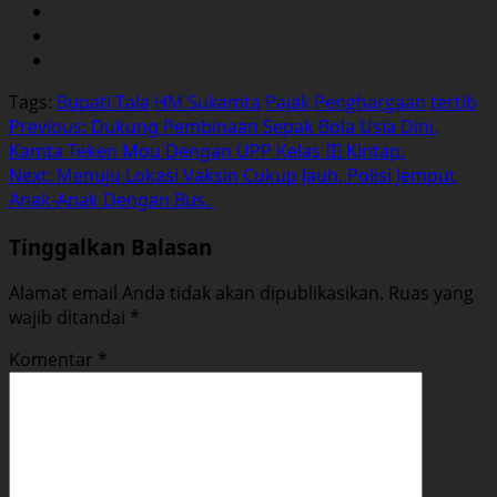
Tags:
Bupati Tala
HM Sukamta
Pajak
Penghargaan
tertib
Post
Previous:
Dukung Pembinaan Sepak Bola Usia Dini,
Kamta Teken Mou Dengan UPP Kelas III Kintap.
navigation
Next:
Menuju Lokasi Vaksin Cukup Jauh, Polisi Jemput
Anak-Anak Dengan Bus.
Tinggalkan Balasan
Alamat email Anda tidak akan dipublikasikan.
Ruas yang
wajib ditandai
*
Komentar
*