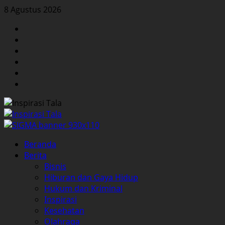
Skip
8 Agustus 2026
to
Facebook
content
Twitter
Instagram
YouTube
LinkedIn
Pinterest
Primary
Beranda
Menu
Berita
Bisnis
Hiburan dan Gaya Hidup
Hukum dan Kriminal
Inspirasi
Kesehatan
Olahraga