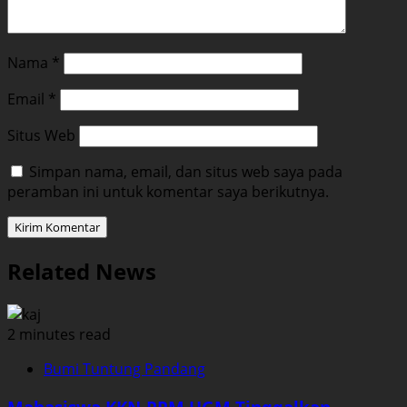
Nama
*
Email
*
Situs Web
Simpan nama, email, dan situs web saya pada
peramban ini untuk komentar saya berikutnya.
Related News
2 minutes read
Bumi Tuntung Pandang