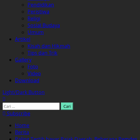
Pendidikan
Peristiwa
Religi
Sosial Budaya
Umum
Artikel
Kisah dan Hikmah
Tips dan Trik
Gallery
Foto
Video
Download
Light/Dark Button
Cari
untuk:
Subscribe
Home
Berita
Paling Tertib bayar Pajak Daerah, Beberapa Pemdes