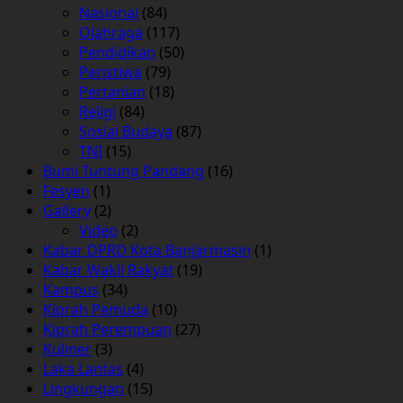
Nasional
(84)
Olahraga
(117)
Pendidikan
(50)
Peristiwa
(79)
Pertanian
(18)
Religi
(84)
Sosial Budaya
(87)
TNI
(15)
Bumi Tuntung Pandang
(16)
Fesyen
(1)
Gallery
(2)
Video
(2)
Kabar DPRD Kota Banjarmasin
(1)
Kabar Wakil Rakyat
(19)
Kampus
(34)
Kiprah Pemuda
(10)
Kiprah Perempuan
(27)
Kuliner
(3)
Laka Lantas
(4)
Lingkungan
(15)