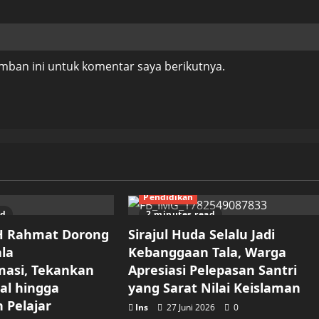
mban ini untuk komentar saya berikutnya.
Pendidikan
ad
2 minutes read
 H Rahmat Dorong
Sirajul Huda Selalu Jadi
ala
Kebanggaan Tala, Warga
masi, Tekankan
Apresiasi Pelepasan Santri
tal hingga
yang Sarat Nilai Keislaman
 Pelajar
Ins
27 Juni 2026
0