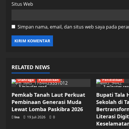
Situs Web
Simpan nama, email, dan situs web saya pada pera
RELATED NEWS
Olahraga
Pendidikan
Pendidikan
3 minutes read
2 minutes re
Pemkab Tanah Laut Perkuat
Bupati Tala
Pembinaan Generasi Muda
Sekolah di T
Lewat Lomba Paskibra 2026
Bertransfor
Literasi Digi
Ins
19 Juli 2026
0
Keselamatan