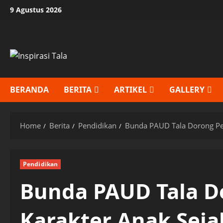
Skip
9 Agustus 2026
to
content
BERANDA
BERITA
ARTIKEL
GALLERY
Home
Berita
Pendidikan
Bunda PAUD Tala Dorong Pen
Pendidikan
Bunda PAUD Tala D
Karakter Anak Seja