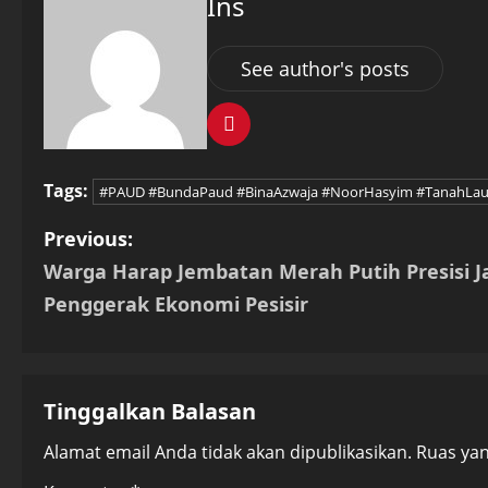
Ins
See author's posts
Tags:
#PAUD #BundaPaud #BinaAzwaja #NoorHasyim #TanahLau
P
Previous:
Warga Harap Jembatan Merah Putih Presisi J
o
Penggerak Ekonomi Pesisir
s
t
Tinggalkan Balasan
n
Alamat email Anda tidak akan dipublikasikan.
Ruas yan
a