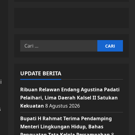
Cari
untuk:
UPDATE BERITA
i
Ribuan Relawan Endang Agustina Padati
Pelaihari, Lima Daerah Kalsel II Satukan
Kekuatan
8 Agustus 2026
s
Bupati H Rahmat Terima Pendamping
Menteri Lingkungan Hidup, Bahas
Penguatan Tata Kelola Persampahan
8