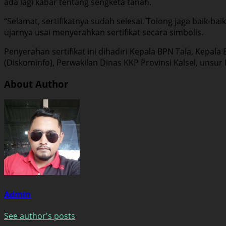
ada lagi kabar tentang sengketa tanah.
“Selamat, sertifikatnya sudah selesai. Tolong jaga baik-b
ujarnya usai menyerahkan sertifikat secara simbolis.
Penyerahan sertifikat ini dihadiri Kepala BPN Tala, Kepal
(Diskominfo), Perwakilan Dinas KKP Provinsi Kalsel, unsu
About Author
Admin
See author's posts