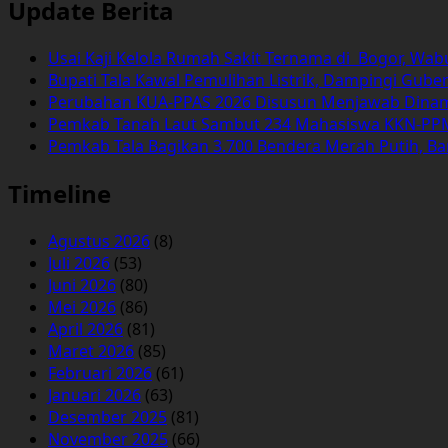
Update Berita
Usai Kaji Kelola Rumah Sakit Ternama di Bogor, Wa
Bupati Tala Kawal Pemulihan Listrik, Dampingi Gub
Perubahan KUA-PPAS 2026 Disusun Menjawab Dinamika
Pemkab Tanah Laut Sambut 234 Mahasiswa KKN-PPM
Pemkab Tala Bagikan 3.700 Bendera Merah Putih, Ba
Timeline
Agustus 2026
(8)
Juli 2026
(53)
Juni 2026
(80)
Mei 2026
(86)
April 2026
(81)
Maret 2026
(85)
Februari 2026
(61)
Januari 2026
(63)
Desember 2025
(81)
November 2025
(66)