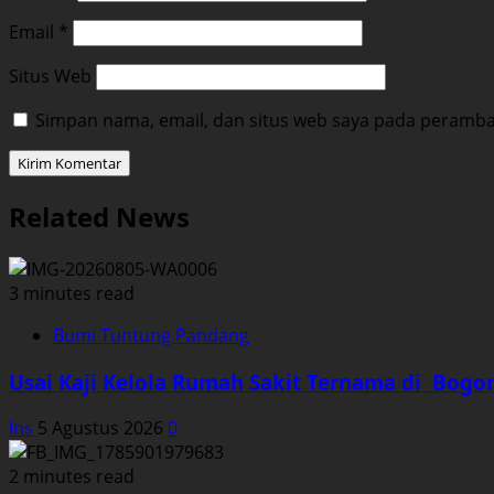
Email
*
Situs Web
Simpan nama, email, dan situs web saya pada peramban
Related News
3 minutes read
Bumi Tuntung Pandang
Usai Kaji Kelola Rumah Sakit Ternama di Bogo
Ins
5 Agustus 2026
0
2 minutes read