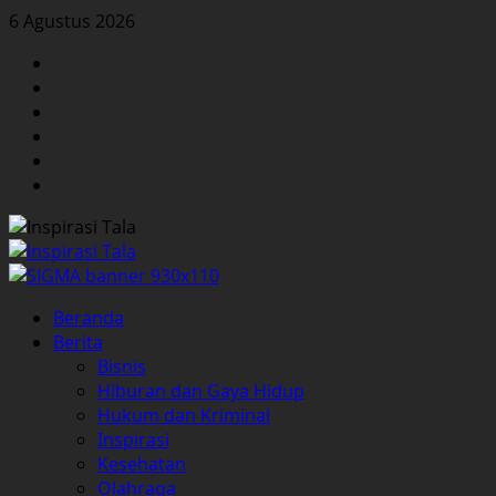
Skip
6 Agustus 2026
to
Facebook
content
Twitter
Instagram
YouTube
LinkedIn
Pinterest
Primary
Beranda
Menu
Berita
Bisnis
Hiburan dan Gaya Hidup
Hukum dan Kriminal
Inspirasi
Kesehatan
Olahraga