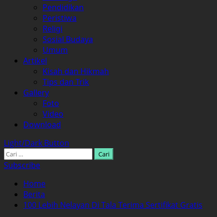
Pendidikan
Peristiwa
Religi
Sosial Budaya
Umum
Artikel
Kisah dan Hikmah
Tips dan Trik
Gallery
Foto
Video
Download
Light/Dark Button
Cari
untuk:
Subscribe
Home
Berita
100 Lebih Nelayan Di Tala Terima Sertifikat Gratis