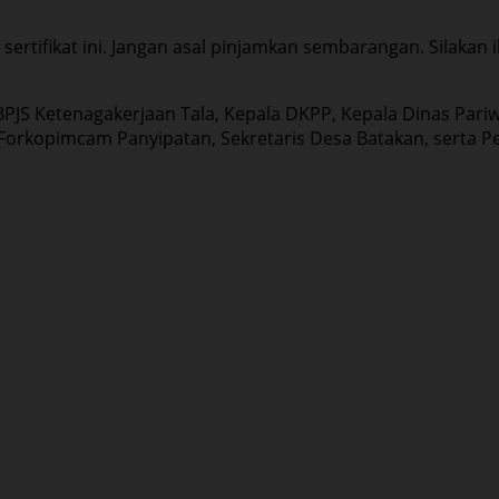
aik sertifikat ini. Jangan asal pinjamkan sembarangan. Sila
a BPJS Ketenagakerjaan Tala, Kepala DKPP, Kepala Dinas Par
r Forkopimcam Panyipatan, Sekretaris Desa Batakan, serta P