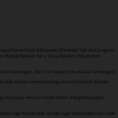
ibiayai Pemerintah Kabupaten (Pemkab) Tala dari program
po Bantai Batakan Baru, Desa Batakan, Kecamatan
n Desa Swarangan, dan 110 nelayan Desa Kuala Tambangan.
inya tidak mampu membendung rasa terimakasih kepada
ni juga bisa buat mencari modal dalam mengembangkan
nah bagi masyarakat. Ia ingin agar dikemudian hari tidak