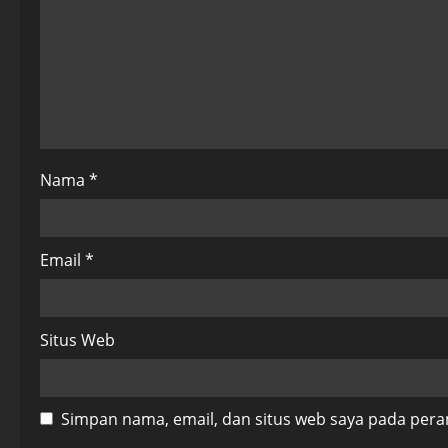
a
t
i
o
Nama
*
n
Email
*
Situs Web
Simpan nama, email, dan situs web saya pada pera