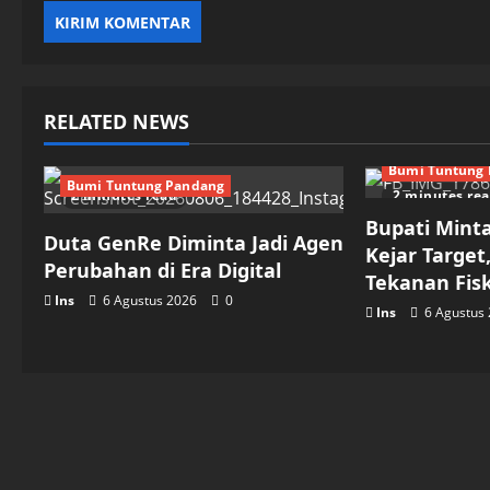
RELATED NEWS
Bumi Tuntung
Bumi Tuntung Pandang
2 minutes read
2 minutes re
Bupati Mint
Duta GenRe Diminta Jadi Agen
Kejar Target
Perubahan di Era Digital
Tekanan Fis
Ins
6 Agustus 2026
0
Ins
6 Agustus