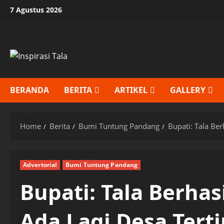
Skip
7 Agustus 2026
to
content
BERANDA
BERITA
ARTIKEL
GALLERY
Home
Berita
Bumi Tuntung Pandang
Bupati: Tala Ber
Advertorial
Bumi Tuntung Pandang
Bupati: Tala Berhas
Ada Lagi Desa Tert