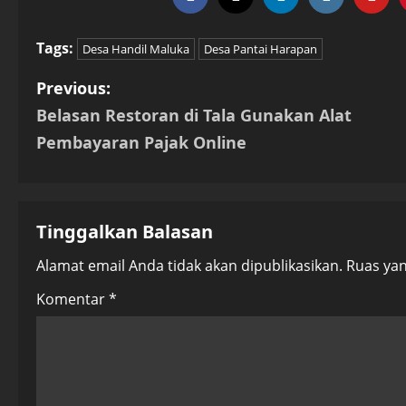
Tags:
Desa Handil Maluka
Desa Pantai Harapan
P
Previous:
Belasan Restoran di Tala Gunakan Alat
o
Pembayaran Pajak Online
s
t
Tinggalkan Balasan
n
Alamat email Anda tidak akan dipublikasikan.
Ruas yan
a
Komentar
*
v
i
g