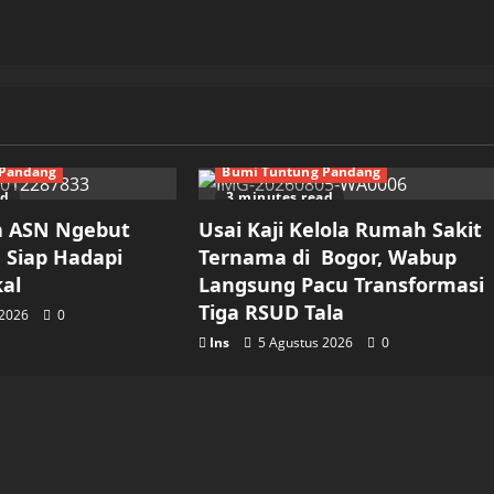
 Pandang
Bumi Tuntung Pandang
ad
3 minutes read
a ASN Ngebut
Usai Kaji Kelola Rumah Sakit
, Siap Hadapi
Ternama di Bogor, Wabup
kal
Langsung Pacu Transformasi
Tiga RSUD Tala
 2026
0
Ins
5 Agustus 2026
0