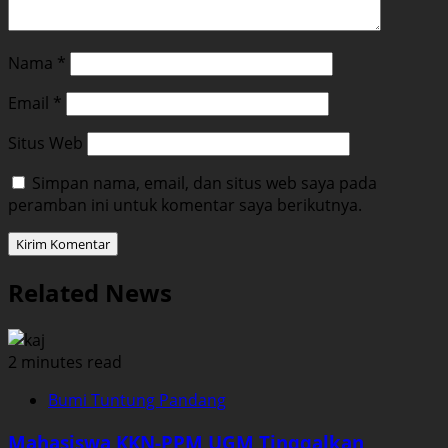
Nama
*
Email
*
Situs Web
Simpan nama, email, dan situs web saya pada
peramban ini untuk komentar saya berikutnya.
Related News
2 minutes read
Bumi Tuntung Pandang
Mahasiswa KKN-PPM UGM Tinggalkan