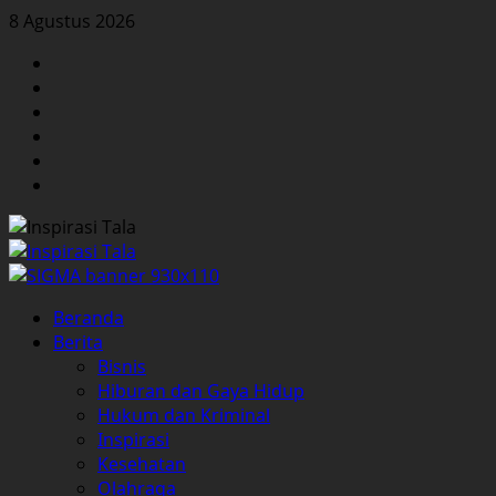
Skip
8 Agustus 2026
to
Facebook
content
Twitter
Instagram
YouTube
LinkedIn
Pinterest
Primary
Beranda
Menu
Berita
Bisnis
Hiburan dan Gaya Hidup
Hukum dan Kriminal
Inspirasi
Kesehatan
Olahraga