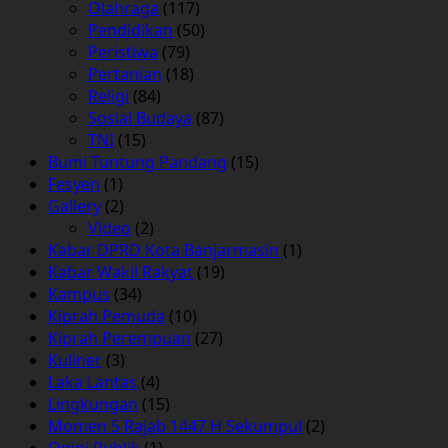
Olahraga
(117)
Pendidikan
(50)
Peristiwa
(79)
Pertanian
(18)
Religi
(84)
Sosial Budaya
(87)
TNI
(15)
Bumi Tuntung Pandang
(15)
Fesyen
(1)
Gallery
(2)
Video
(2)
Kabar DPRD Kota Banjarmasin
(1)
Kabar Wakil Rakyat
(19)
Kampus
(34)
Kiprah Pemuda
(10)
Kiprah Perempuan
(27)
Kuliner
(3)
Laka Lantas
(4)
Lingkungan
(15)
Momen 5 Rajab 1447 H Sekumpul
(2)
Opini Publik
(1)