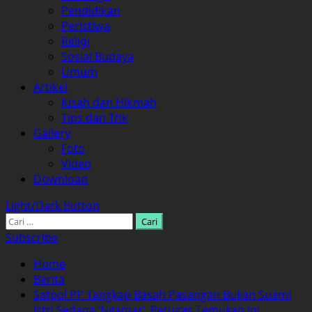
Pendidikan
Peristiwa
Religi
Sosial Budaya
Umum
Artikel
Kisah dan Hikmah
Tips dan Trik
Gallery
Foto
Video
Download
Light/Dark Button
Cari
untuk:
Subscribe
Home
Berita
Satpol PP Tangkap Basah Pasangan Bukan Suami
Istri Sedang ‘Ngamar’, Petugas Temukan ini