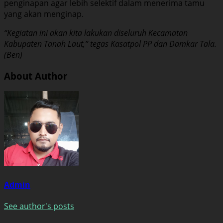
penginapan agar lebih selektif dalam menerima tamu
yang akan menginap.
“Kegiatan ini akan kita lakukan diseluruh Kecamatan
Kabupaten Tanah Laut,” tegas Kasatpol PP dan Damkar Tala.
(Ben)
About Author
Admin
See author's posts