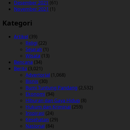
Desember 2021
(61)
November 2021
(1)
Kategori
Artikel
(39)
Religi
(22)
Sejarah
(1)
Wisata
(13)
Bencana
(34)
Berita
(3,021)
Advertorial
(1,068)
Bisnis
(30)
Bumi Tuntung Pandang
(2,532)
Ekonomi
(94)
Hiburan dan Gaya Hidup
(8)
Hukum dan Kriminal
(259)
Inspirasi
(24)
Kesehatan
(29)
Nasional
(84)