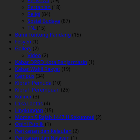
Peristiwa
(79)
Pertanian
(18)
Religi
(84)
Sosial Budaya
(87)
TNI
(15)
Bumi Tuntung Pandang
(15)
Fesyen
(1)
Gallery
(2)
Video
(2)
Kabar DPRD Kota Banjarmasin
(1)
Kabar Wakil Rakyat
(19)
Kampus
(34)
Kiprah Pemuda
(10)
Kiprah Perempuan
(26)
Kuliner
(3)
Laka Lantas
(4)
Lingkungan
(15)
Momen 5 Rajab 1447 H Sekumpul
(2)
Opini Publik
(1)
Perikanan dan Kelautan
(2)
Perikanan dan Nelayan
(1)