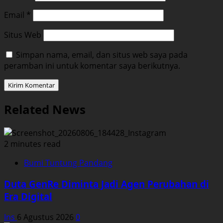
Email
*
Situs Web
Simpan nama, email, dan situs web saya pada
peramban ini untuk komentar saya berikutnya.
Related News
2 minutes read
Bumi Tuntung Pandang
Duta GenRe Diminta Jadi Agen Perubahan di
Era Digital
Ins
6 Agustus 2026
0