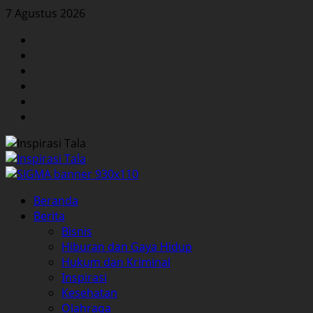
Skip
7 Agustus 2026
to
Facebook
content
Twitter
Instagram
YouTube
LinkedIn
Pinterest
Primary
Beranda
Menu
Berita
Bisnis
Hiburan dan Gaya Hidup
Hukum dan Kriminal
Inspirasi
Kesehatan
Olahraga