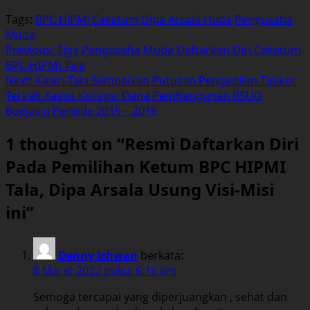
Tags:
BPC HIPMI
Caketum
Dipa Arsala Huda
Pengusaha
Muda
Post
Previous:
Tiga Pengusaha Muda Daftarkan Diri Caketum
BPC HIPMI Tala
navigation
Next:
Kajari Tala Sampaikan Putusan Pengadilan Tipikor
Terkait Kasus Korupsi Dana Pembangunan RSUD
Boejasin Periode 2015 – 2018
1 thought on “
Resmi Daftarkan Diri
Pada Pemilihan Ketum BPC HIPMI
Tala, Dipa Arsala Usung Visi-Misi
ini
”
Denny Ichwan
berkata:
8 Maret 2022 pukul 6:16 am
Semoga tercapai yang diperjuangkan , sehat dan