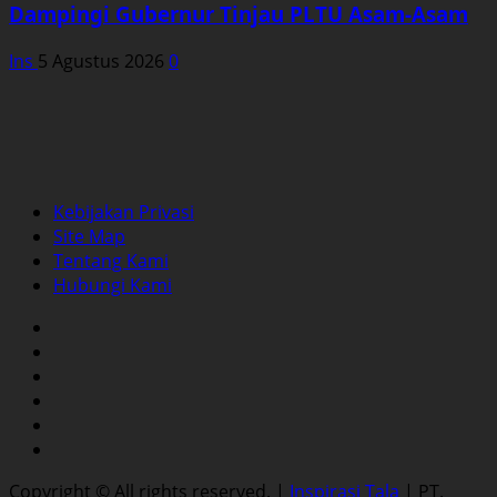
Dampingi Gubernur Tinjau PLTU Asam-Asam
Ins
5 Agustus 2026
0
Kebijakan Privasi
Site Map
Tentang Kami
Hubungi Kami
Facebook
Twitter
Instagram
YouTube
LinkedIn
Pinterest
Copyright © All rights reserved.
|
Inspirasi Tala
| PT.