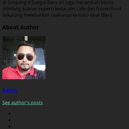
di Simpang 4 Sungai Baru ini juga merambah bisnis
dibidang kuliner seperti kedai abc cafe dan frozen food.
Sekarang melebarkan usahanya ke toko obat (Ben)
About Author
Admin
See author's posts