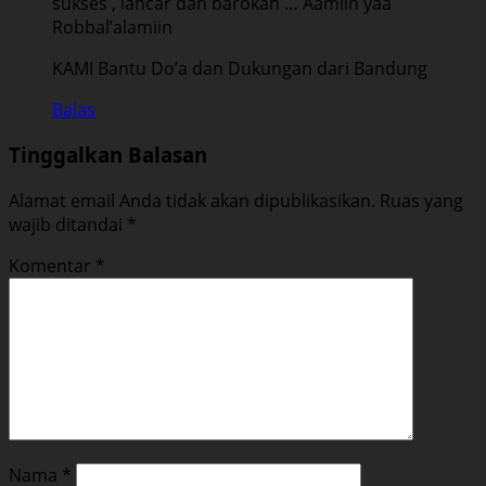
sukses , lancar dan barokah … Aamiin yaa
Robbal’alamiin
KAMI Bantu Do’a dan Dukungan dari Bandung
Balas
Tinggalkan Balasan
Alamat email Anda tidak akan dipublikasikan.
Ruas yang
wajib ditandai
*
Komentar
*
Nama
*