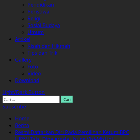
Pendidikan
Peristiwa
Religi
Sosial Budaya
Umum
Artikel
Kisah dan Hikmah
Tips dan Trik
Gallery
Foto
Video
Download
Light/Dark Button
Cari
untuk:
Subscribe
Home
Berita
Resmi Daftarkan Diri Pada Pemilihan Ketum BPC
HIPMI Tala, Dipa Arsala Usung Visi-Misi ini