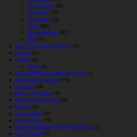
Pendidikan
(50)
Peristiwa
(79)
Pertanian
(18)
Religi
(84)
Sosial Budaya
(87)
TNI
(15)
Bumi Tuntung Pandang
(15)
Fesyen
(1)
Gallery
(2)
Video
(2)
Kabar DPRD Kota Banjarmasin
(1)
Kabar Wakil Rakyat
(19)
Kampus
(34)
Kiprah Pemuda
(10)
Kiprah Perempuan
(26)
Kuliner
(3)
Laka Lantas
(4)
Lingkungan
(15)
Momen 5 Rajab 1447 H Sekumpul
(2)
Opini Publik
(1)