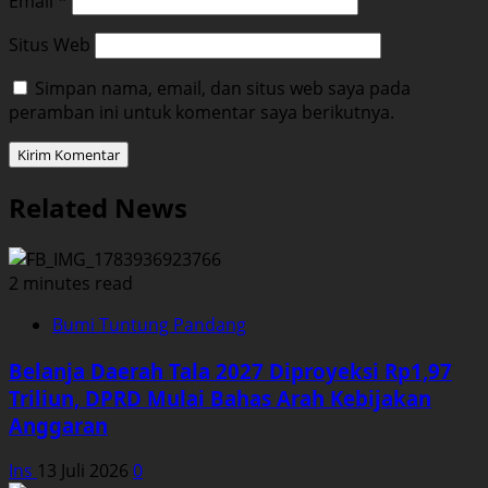
Email
*
Situs Web
Simpan nama, email, dan situs web saya pada
peramban ini untuk komentar saya berikutnya.
Related News
2 minutes read
Bumi Tuntung Pandang
Belanja Daerah Tala 2027 Diproyeksi Rp1,97
Triliun, DPRD Mulai Bahas Arah Kebijakan
Anggaran
Ins
13 Juli 2026
0