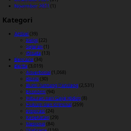
November 2021
(1)
Kategori
Artikel
(39)
Religi
(22)
Sejarah
(1)
Wisata
(13)
Bencana
(34)
Berita
(3,019)
Advertorial
(1,068)
Bisnis
(30)
Bumi Tuntung Pandang
(2,531)
Ekonomi
(94)
Hiburan dan Gaya Hidup
(8)
Hukum dan Kriminal
(259)
Inspirasi
(24)
Kesehatan
(29)
Nasional
(84)
Olahraga
(116)