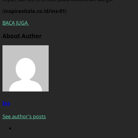
(
inspirasitala.co.id/ins-01
)
BACA JUGA
About Author
Ins
See author's posts