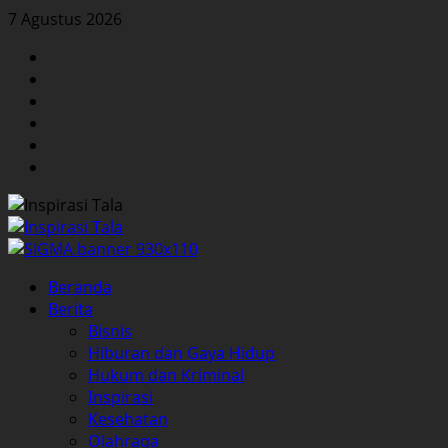
Skip
7 Agustus 2026
to
Facebook
content
Twitter
Instagram
YouTube
LinkedIn
Pinterest
Primary
Beranda
Menu
Berita
Bisnis
Hiburan dan Gaya Hidup
Hukum dan Kriminal
Inspirasi
Kesehatan
Olahraga