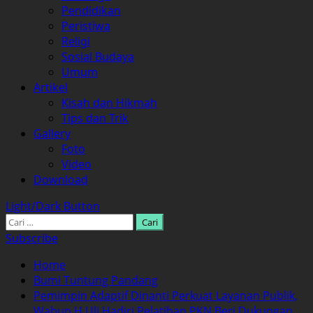
Pendidikan
Peristiwa
Religi
Sosial Budaya
Umum
Artikel
Kisah dan Hikmah
Tips dan Trik
Gallery
Foto
Video
Download
Light/Dark Button
Cari
untuk:
Subscribe
Home
Bumi Tuntung Pandang
Pemimpin Adaptif Dinanti Perkuat Layanan Publik,
Wabup H Uli Hadiri Pelatihan PKN Beri Dukungan