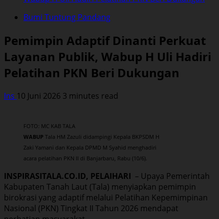
Bumi Tuntung Pandang
Pemimpin Adaptif Dinanti Perkuat
Layanan Publik, Wabup H Uli Hadiri
Pelatihan PKN Beri Dukungan
Ins
10 Juni 2026
3 minutes read
FOTO: MC KAB TALA
WABUP
Tala HM Zazuli didampingi Kepala BKPSDM H
Zaki Yamani dan Kepala DPMD M Syahid menghadiri
acara pelatihan PKN II di Banjarbaru, Rabu (10/6).
INSPIRASITALA.CO.ID, PELAIHARI
– Upaya Pemerintah
Kabupaten Tanah Laut (Tala) menyiapkan pemimpin
birokrasi yang adaptif melalui Pelatihan Kepemimpinan
Nasional (PKN) Tingkat II Tahun 2026 mendapat
perhatian masyarakat.