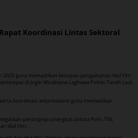
Rapat Koordinasi Lintas Sektoral
tan 2025 guna memastikan kesiapan pengamanan Idul Fitri
 bertempat di Joglo Wicaksana Laghawa Polres Tanah Laut,
serta koordinasi antarinstansi guna memastikan
egaskan pentingnya sinergitas antara Polri, TNI,
 Idul Fitri.
k dan Idul Fitri. Diskusi antara peserta rapat juga