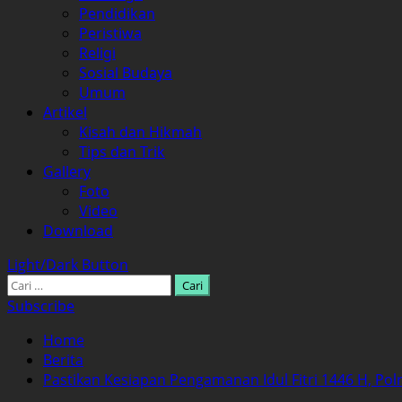
Pendidikan
Peristiwa
Religi
Sosial Budaya
Umum
Artikel
Kisah dan Hikmah
Tips dan Trik
Gallery
Foto
Video
Download
Light/Dark Button
Cari
untuk:
Subscribe
Home
Berita
Pastikan Kesiapan Pengamanan Idul Fitri 1446 H, Pol