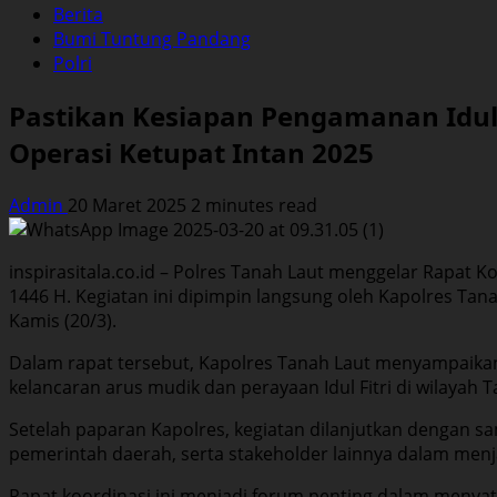
Berita
Bumi Tuntung Pandang
Polri
Pastikan Kesiapan Pengamanan Idul F
Operasi Ketupat Intan 2025
Admin
20 Maret 2025
2 minutes read
inspirasitala.co.id – Polres Tanah Laut menggelar Rapat 
1446 H. Kegiatan ini dipimpin langsung oleh Kapolres Ta
Kamis (20/3).
Dalam rapat tersebut, Kapolres Tanah Laut menyampaikan 
kelancaran arus mudik dan perayaan Idul Fitri di wilayah T
Setelah paparan Kapolres, kegiatan dilanjutkan dengan sa
pemerintah daerah, serta stakeholder lainnya dalam men
Rapat koordinasi ini menjadi forum penting dalam menyatu