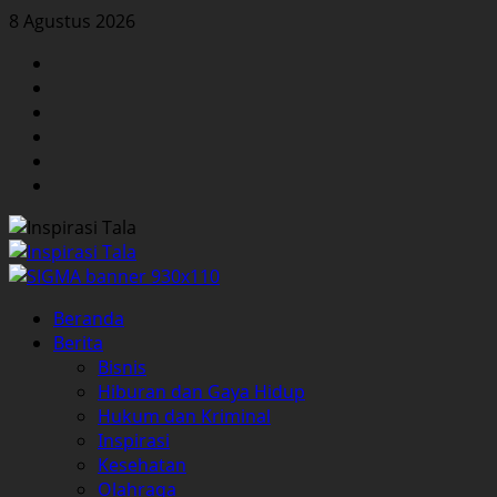
Skip
8 Agustus 2026
to
Facebook
content
Twitter
Instagram
YouTube
LinkedIn
Pinterest
Primary
Beranda
Menu
Berita
Bisnis
Hiburan dan Gaya Hidup
Hukum dan Kriminal
Inspirasi
Kesehatan
Olahraga