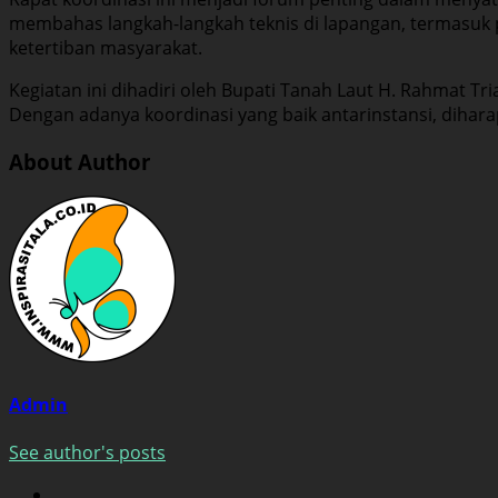
membahas langkah-langkah teknis di lapangan, termasuk 
ketertiban masyarakat.
Kegiatan ini dihadiri oleh Bupati Tanah Laut H. Rahmat Tr
Dengan adanya koordinasi yang baik antarinstansi, dihara
About Author
Admin
See author's posts