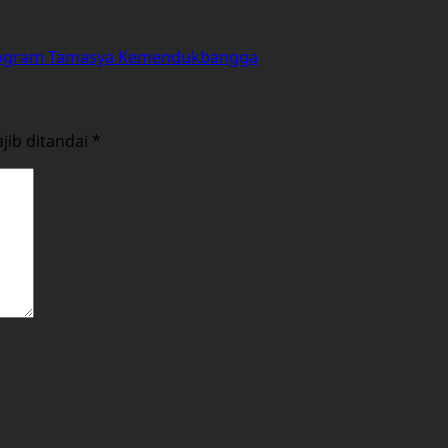
Program Tamasya Kemendukbangga
jib ditandai
*