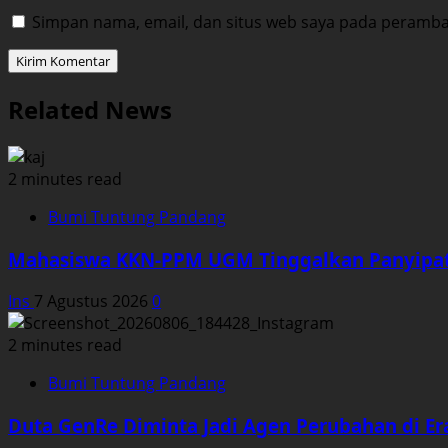
Simpan nama, email, dan situs web saya pada peramban
Related News
2 minutes read
Bumi Tuntung Pandang
Mahasiswa KKN-PPM UGM Tinggalkan Panyipat
Ins
7 Agustus 2026
0
2 minutes read
Bumi Tuntung Pandang
Duta GenRe Diminta Jadi Agen Perubahan di Era