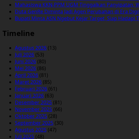
Mahasiswa KKN-PPM UGM Tinggalkan Panyipatan, 
Duta GenRe Diminta Jadi Agen Perubahan di Era Digi
Bupati Minta ASN Ngebut Kejar Target, Siap Hadapi T
Timeline
Agustus 2026
(13)
Juli 2026
(53)
Juni 2026
(80)
Mei 2026
(86)
April 2026
(81)
Maret 2026
(85)
Februari 2026
(61)
Januari 2026
(63)
Desember 2025
(81)
November 2025
(66)
Oktober 2025
(28)
September 2025
(30)
Agustus 2025
(47)
Juli 2025
(48)