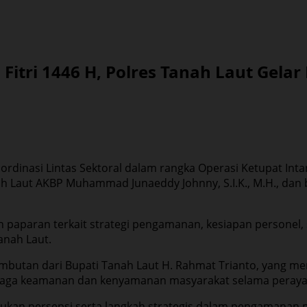
itri 1446 H, Polres Tanah Laut Gelar 
Koordinasi Lintas Sektoral dalam rangka Operasi Ketupat In
nah Laut AKBP Muhammad Junaeddy Johnny, S.I.K., M.H., dan
paparan terkait strategi pengamanan, kesiapan personel, 
anah Laut.
mbutan dari Bupati Tanah Laut H. Rahmat Trianto, yang men
jaga keamanan dan kenyamanan masyarakat selama perayaan
kan persepsi serta langkah strategis dalam pengamanan mudi