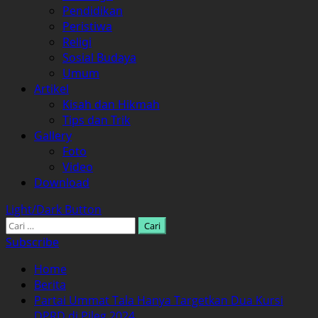
Pendidikan
Peristiwa
Religi
Sosial Budaya
Umum
Artikel
Kisah dan Hikmah
Tips dan Trik
Gallery
Foto
Video
Download
Light/Dark Button
Cari
untuk:
Subscribe
Home
Berita
Partai Ummat Tala Hanya Targetkan Dua Kursi
DPRD di Pileg 2024