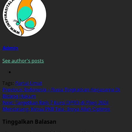
Admin
See author's posts
Tags:
Partai Umat
Post
Previous:
Indonesia – Rusia Tingkatkan Kerjasama Di
Bidang Hukum
navigation
Next:
Targetkan Raih 7 Kursi DPRD di Pileg 2024
Mendatang, Ketua PKB Tala : Insya Allah Optimis
Tinggalkan Balasan