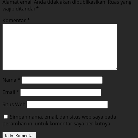
Alamat email Anda tidak akan dipublikasikan.
Ruas yang
wajib ditandai
*
Komentar
*
Nama
*
Email
*
Situs Web
Simpan nama, email, dan situs web saya pada
peramban ini untuk komentar saya berikutnya.