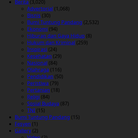
Berita
(3,020)
Advertorial
(1,068)
Bisnis
(30)
Bumi Tuntung Pandang
(2,532)
Ekonomi
(94)
Hiburan dan Gaya Hidup
(8)
Hukum dan Kriminal
(259)
Inspirasi
(24)
Kesehatan
(29)
Nasional
(84)
Olahraga
(116)
Pendidikan
(50)
Peristiwa
(79)
Pertanian
(18)
Religi
(84)
Sosial Budaya
(87)
TNI
(15)
Bumi Tuntung Pandang
(15)
Fesyen
(1)
Gallery
(2)
Video
(2)