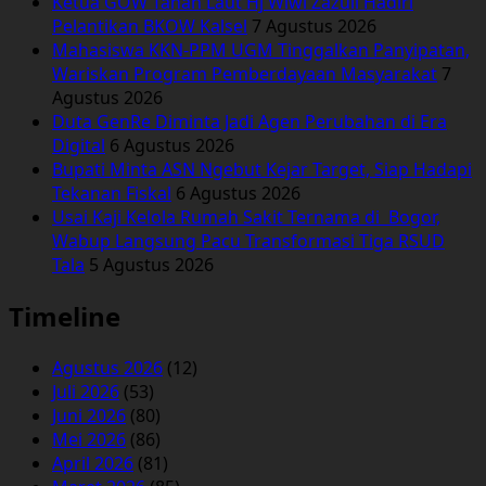
Ketua GOW Tanah Laut Hj Wiwi Zazuli Hadiri
Pelantikan BKOW Kalsel
7 Agustus 2026
Mahasiswa KKN-PPM UGM Tinggalkan Panyipatan,
Wariskan Program Pemberdayaan Masyarakat
7
Agustus 2026
Duta GenRe Diminta Jadi Agen Perubahan di Era
Digital
6 Agustus 2026
Bupati Minta ASN Ngebut Kejar Target, Siap Hadapi
Tekanan Fiskal
6 Agustus 2026
Usai Kaji Kelola Rumah Sakit Ternama di Bogor,
Wabup Langsung Pacu Transformasi Tiga RSUD
Tala
5 Agustus 2026
Timeline
Agustus 2026
(12)
Juli 2026
(53)
Juni 2026
(80)
Mei 2026
(86)
April 2026
(81)