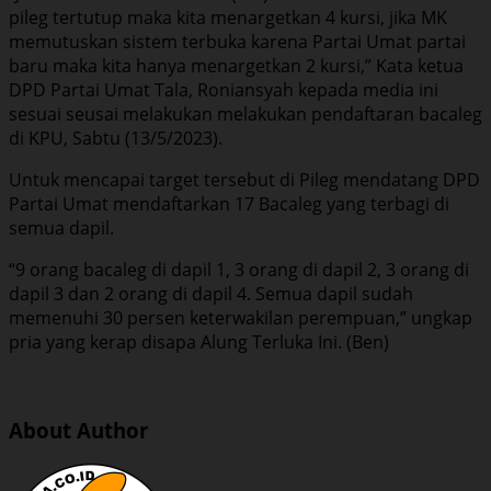
pileg tertutup maka kita menargetkan 4 kursi, jika MK
memutuskan sistem terbuka karena Partai Umat partai
baru maka kita hanya menargetkan 2 kursi,” Kata ketua
DPD Partai Umat Tala, Roniansyah kepada media ini
sesuai seusai melakukan melakukan pendaftaran bacaleg
di KPU, Sabtu (13/5/2023).
Untuk mencapai target tersebut di Pileg mendatang DPD
Partai Umat mendaftarkan 17 Bacaleg yang terbagi di
semua dapil.
“9 orang bacaleg di dapil 1, 3 orang di dapil 2, 3 orang di
dapil 3 dan 2 orang di dapil 4. Semua dapil sudah
memenuhi 30 persen keterwakilan perempuan,” ungkap
pria yang kerap disapa Alung Terluka Ini. (Ben)
About Author