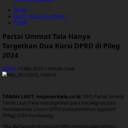
Berita
Bumi Tuntung Pandang
Politik
Partai Ummat Tala Hanya
Targetkan Dua Kursi DPRD di Pileg
2024
Admin
13 Mei 2023
1 minute read
𝗧𝗔𝗡𝗔𝗛 𝗟𝗔𝗨𝗧, 𝗶𝗻𝘀𝗽𝗶𝗿𝗮𝘀𝗶𝘁𝗮𝗹𝗮.𝗰𝗼.𝗶𝗱- DPD Partai Ummat
Tanah Laut (Tala) menargetkan para bacalegnya bisa
mendapatkan 2 kursi DPRD pada pemilihan legislatif
(Pileg) 2024 mendatang.
“Jika Mahkamah Konstitusi (MK) memutuskan sistem