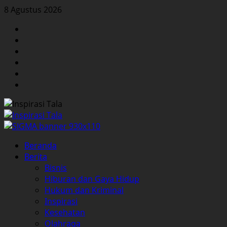
Skip
8 Agustus 2026
to
Facebook
content
Twitter
Instagram
YouTube
LinkedIn
Pinterest
Primary
Beranda
Menu
Berita
Bisnis
Hiburan dan Gaya Hidup
Hukum dan Kriminal
Inspirasi
Kesehatan
Olahraga