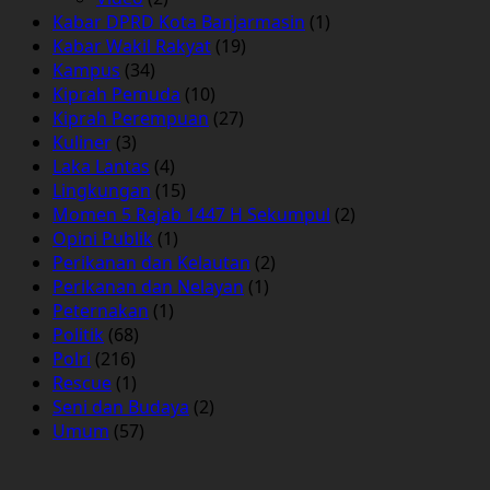
Kabar DPRD Kota Banjarmasin
(1)
Kabar Wakil Rakyat
(19)
Kampus
(34)
Kiprah Pemuda
(10)
Kiprah Perempuan
(27)
Kuliner
(3)
Laka Lantas
(4)
Lingkungan
(15)
Momen 5 Rajab 1447 H Sekumpul
(2)
Opini Publik
(1)
Perikanan dan Kelautan
(2)
Perikanan dan Nelayan
(1)
Peternakan
(1)
Politik
(68)
Polri
(216)
Rescue
(1)
Seni dan Budaya
(2)
Umum
(57)