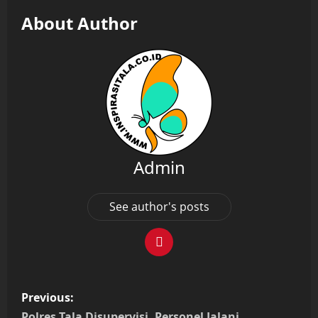
About Author
Admin
See author's posts
P
Previous:
Polres Tala Disupervisi, Personel Jalani