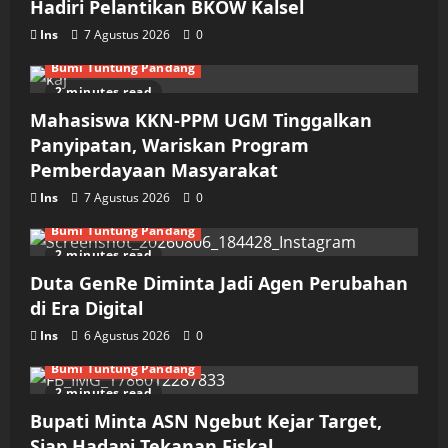
Hadiri Pelantikan BKOW Kalsel
Ins
7 Agustus 2026
0
Bumi Tuntung Pandang
2 minutes read
Mahasiswa KKN-PPM UGM Tinggalkan
Panyipatan, Wariskan Program
Pemberdayaan Masyarakat
Ins
7 Agustus 2026
0
Bumi Tuntung Pandang
2 minutes read
Duta GenRe Diminta Jadi Agen Perubahan
di Era Digital
Ins
6 Agustus 2026
0
Bumi Tuntung Pandang
2 minutes read
Bupati Minta ASN Ngebut Kejar Target,
Siap Hadapi Tekanan Fiskal