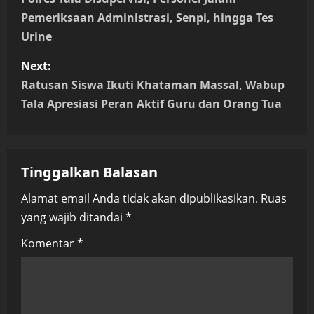
o
Pemeriksaan Administrasi, Senpi, hingga Tes
s
Urine
t
Next:
n
Ratusan Siswa Ikuti Khataman Massal, Wabup
Tala Apresiasi Peran Aktif Guru dan Orang Tua
a
v
Tinggalkan Balasan
i
Alamat email Anda tidak akan dipublikasikan.
Ruas
g
yang wajib ditandai
*
a
Komentar
*
t
i