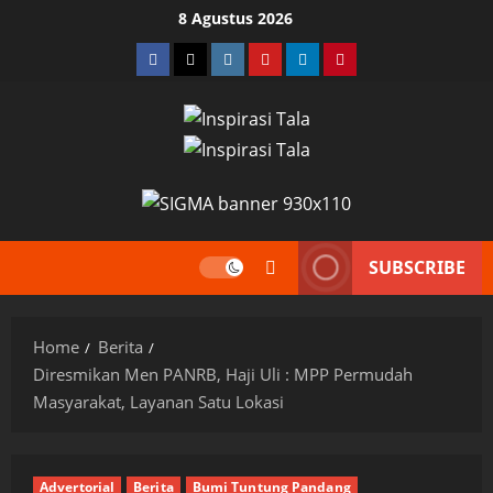
Skip
8 Agustus 2026
to
Facebook
Twitter
Instagram
YouTube
LinkedIn
Pinterest
content
SUBSCRIBE
Home
Berita
Diresmikan Men PANRB, Haji Uli : MPP Permudah
Masyarakat, Layanan Satu Lokasi
Advertorial
Berita
Bumi Tuntung Pandang