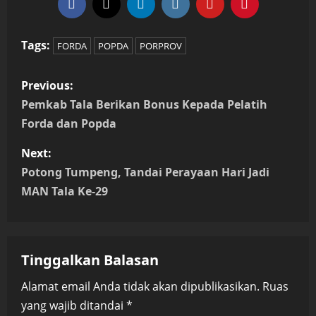
Tags:
FORDA
POPDA
PORPROV
P
Previous:
o
Pemkab Tala Berikan Bonus Kepada Pelatih
Forda dan Popda
s
Next:
t
Potong Tumpeng, Tandai Perayaan Hari Jadi
n
MAN Tala Ke-29
a
v
Tinggalkan Balasan
i
Alamat email Anda tidak akan dipublikasikan.
Ruas
yang wajib ditandai
*