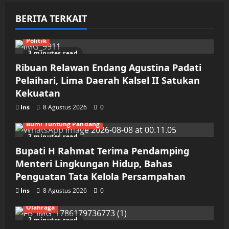
BERITA TERKAIT
Politik
3 minutes read
Ribuan Relawan Endang Agustina Padati
Pelaihari, Lima Daerah Kalsel II Satukan
Kekuatan
Ins
8 Agustus 2026
0
Bumi Tuntung Pandang
2 minutes read
Bupati H Rahmat Terima Pendamping
Menteri Lingkungan Hidup, Bahas
Penguatan Tata Kelola Persampahan
Ins
8 Agustus 2026
0
Olahraga
2 minutes read