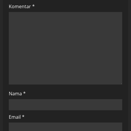
g
Komentar
*
a
t
i
o
n
Nama
*
Email
*