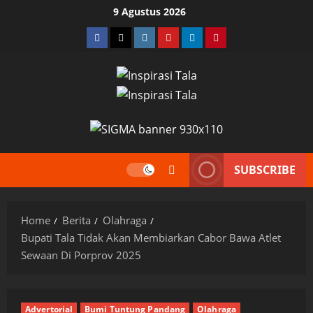
Skip
9 Agustus 2026
to
Facebook
Twitter
Instagram
YouTube
LinkedIn
Pinterest
content
SUBSCRIBE
Home
Berita
Olahraga
Bupati Tala Tidak Akan Membiarkan Cabor Bawa Atlet
Sewaan Di Porprov 2025
Advertorial
Bumi Tuntung Pandang
Olahraga