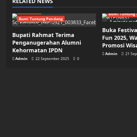
RELATED NEWS
Advertorial
B
Advertorial
Bumi Tuntung
Bumi Tuntung Pandang
2 minutes read
1 minute rea
Buka Festiva
Bupati Rahmat Terima
Fun 2025, W
Penganugerahan Alumni
Promosi Wis
Kehormatan IPDN
Admin
21 Se
Admin
22 September 2025
0