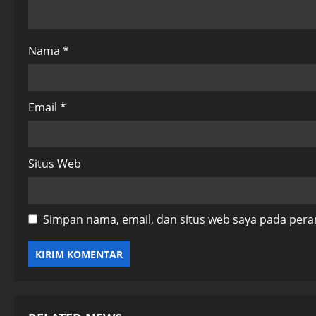
o
n
Nama
*
Email
*
Situs Web
Simpan nama, email, dan situs web saya pada pera