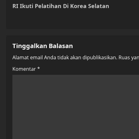
o
RI Ikuti Pelatihan Di Korea Selatan
s
t
n
Tinggalkan Balasan
a
Alamat email Anda tidak akan dipublikasikan.
Ruas yan
v
Komentar
*
i
g
a
t
i