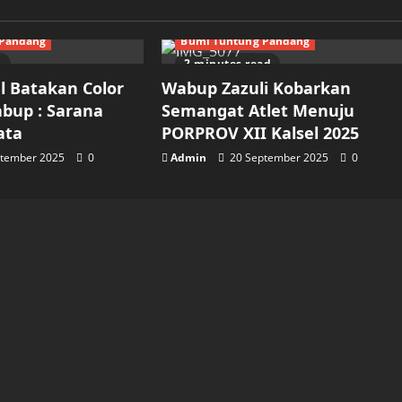
erita
Advertorial
Berita
 Pandang
Bumi Tuntung Pandang
d
2 minutes read
l Batakan Color
Wabup Zazuli Kobarkan
abup : Sarana
Semangat Atlet Menuju
ata
PORPROV XII Kalsel 2025
ptember 2025
0
Admin
20 September 2025
0