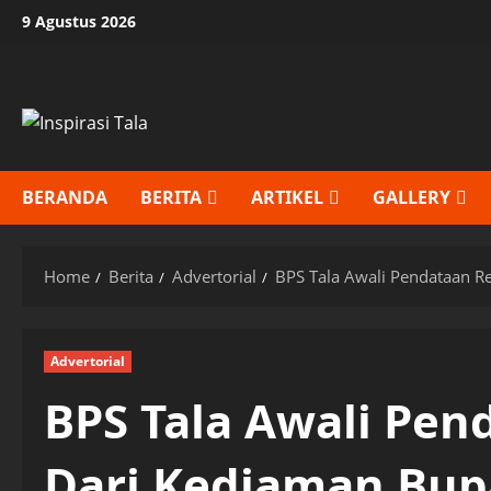
Skip
9 Agustus 2026
to
content
BERANDA
BERITA
ARTIKEL
GALLERY
Home
Berita
Advertorial
BPS Tala Awali Pendataan R
Advertorial
BPS Tala Awali Pen
Dari Kediaman Bup