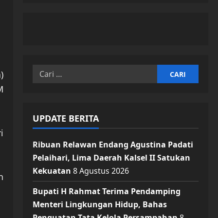
Cari
)
untuk:
M
UPDATE BERITA
i
Ribuan Relawan Endang Agustina Padati
Pelaihari, Lima Daerah Kalsel II Satukan
Kekuatan
8 Agustus 2026
h
Bupati H Rahmat Terima Pendamping
Menteri Lingkungan Hidup, Bahas
Penguatan Tata Kelola Persampahan
8