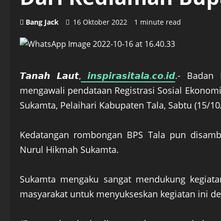
Bang Jack
16 Oktober 2022
1 minute read
𝙏𝙖𝙣𝙖𝙝 𝙇𝙖𝙪𝙩,
𝙞𝙣𝙨𝙥𝙞𝙧𝙖𝙨𝙞𝙩𝙖𝙡𝙖.𝙘𝙤.𝙞𝙙
.- Badan 
mengawali pendataan Registrasi Sosial Ekonomi
Sukamta, Pelaihari Kabupaten Tala, Sabtu (15/10
Kedatangan rombongan BPS Tala pun disambut
Nurul Hikmah Sukamta.
Sukamta mengaku sangat mendukung kegiatan
masyarakat untuk menyukseskan kegiatan ini d