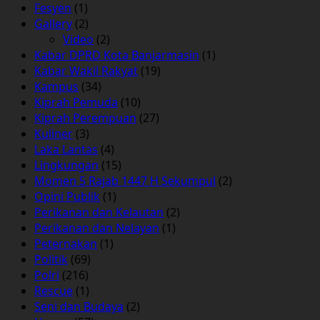
Fesyen
(1)
Gallery
(2)
Video
(2)
Kabar DPRD Kota Banjarmasin
(1)
Kabar Wakil Rakyat
(19)
Kampus
(34)
Kiprah Pemuda
(10)
Kiprah Perempuan
(27)
Kuliner
(3)
Laka Lantas
(4)
Lingkungan
(15)
Momen 5 Rajab 1447 H Sekumpul
(2)
Opini Publik
(1)
Perikanan dan Kelautan
(2)
Perikanan dan Nelayan
(1)
Peternakan
(1)
Politik
(69)
Polri
(216)
Rescue
(1)
Seni dan Budaya
(2)