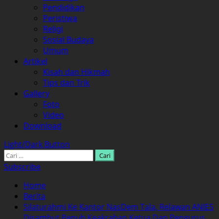
Pendidikan
Peristiwa
Religi
Sosial Budaya
Umum
Artikel
Kisah dan Hikmah
Tips dan Trik
Gallery
Foto
Video
Download
Light/Dark Button
Cari
untuk:
Subscribe
Home
Berita
Silaturahmi Ke Kantor NasDem Tala, Relawan ANIES
Disambut Penuh Keakraban Ketua Dan Pengurus