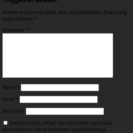
Alamat email Anda tidak akan dipublikasikan.
Ruas yang
wajib ditandai
*
Komentar
*
Nama
*
Email
*
Situs Web
Simpan nama, email, dan situs web saya pada
peramban ini untuk komentar saya berikutnya.