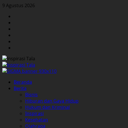
Skip
9 Agustus 2026
to
Facebook
content
Twitter
Instagram
YouTube
LinkedIn
Pinterest
Primary
Beranda
Menu
Berita
Bisnis
Hiburan dan Gaya Hidup
Hukum dan Kriminal
Inspirasi
Kesehatan
Olahraga