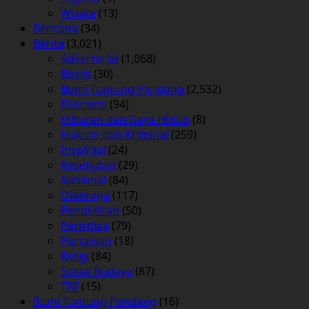
Wisata
(13)
Bencana
(34)
Berita
(3,021)
Advertorial
(1,068)
Bisnis
(30)
Bumi Tuntung Pandang
(2,532)
Ekonomi
(94)
Hiburan dan Gaya Hidup
(8)
Hukum dan Kriminal
(259)
Inspirasi
(24)
Kesehatan
(29)
Nasional
(84)
Olahraga
(117)
Pendidikan
(50)
Peristiwa
(79)
Pertanian
(18)
Religi
(84)
Sosial Budaya
(87)
TNI
(15)
Bumi Tuntung Pandang
(16)