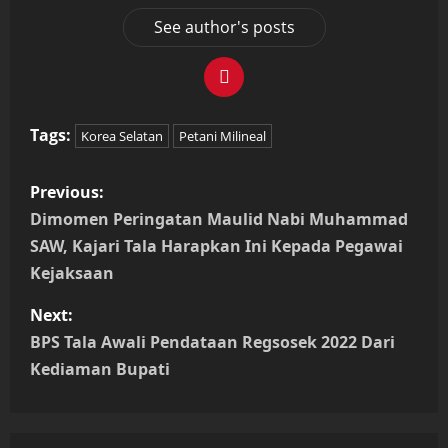
See author's posts
Tags:
Korea Selatan
Petani Milineal
P
Previous:
o
Dimomen Peringatan Maulid Nabi Muhammad
SAW, Kajari Tala Harapkan Ini Kepada Pegawai
s
Kejaksaan
t
Next:
n
BPS Tala Awali Pendataan Regsosek 2022 Dari
Kediaman Bupati
a
v