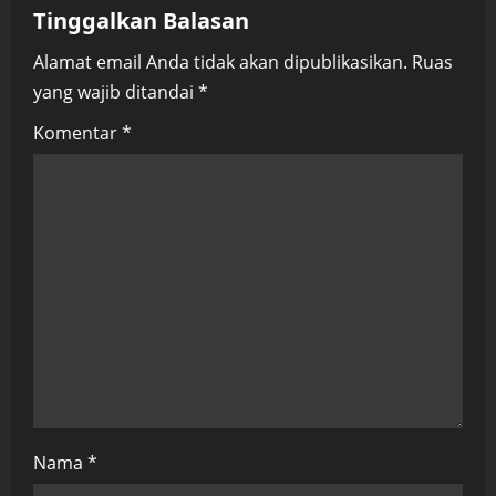
Tinggalkan Balasan
i
Alamat email Anda tidak akan dipublikasikan.
Ruas
g
yang wajib ditandai
*
a
Komentar
*
t
i
o
n
Nama
*