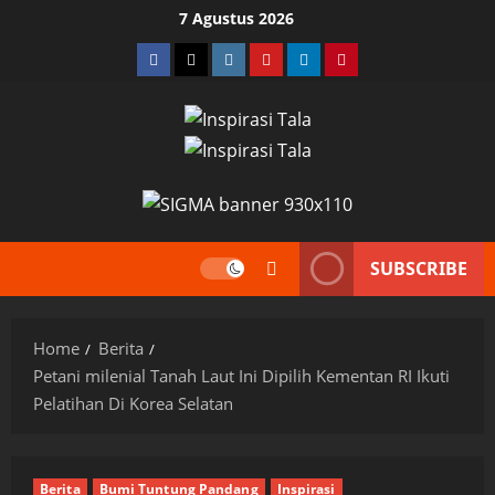
Skip
7 Agustus 2026
to
Facebook
Twitter
Instagram
YouTube
LinkedIn
Pinterest
content
SUBSCRIBE
Home
Berita
Petani milenial Tanah Laut Ini Dipilih Kementan RI Ikuti
Pelatihan Di Korea Selatan
Berita
Bumi Tuntung Pandang
Inspirasi