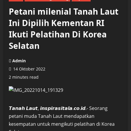
Petani milenial Tanah Laut
Ini Dipilih Kementan RI
Ikuti Pelatihan Di Korea
Selatan
Admin
14 Oktober 2022
2 minutes read
𝙏𝙖𝙣𝙖𝙝 𝙇𝙖𝙪𝙩, 𝙞𝙣𝙨𝙥𝙞𝙧𝙖𝙨𝙞𝙩𝙖𝙡𝙖.𝙘𝙤.𝙞𝙙.- Seorang
petani muda Tanah Laut mendapatkan
kesempatan untuk mengikuti pelatihan di Korea