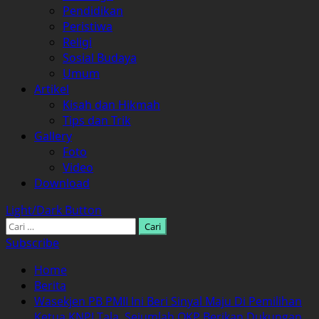
Pendidikan
Peristiwa
Religi
Sosial Budaya
Umum
Artikel
Kisah dan Hikmah
Tips dan Trik
Gallery
Foto
Video
Download
Light/Dark Button
Cari
untuk:
Subscribe
Home
Berita
Wasekjen PB PMII Ini Beri Sinyal Maju Di Pemilihan
Ketua KNPI Tala. Sejumlah OKP Berikan Dukungan