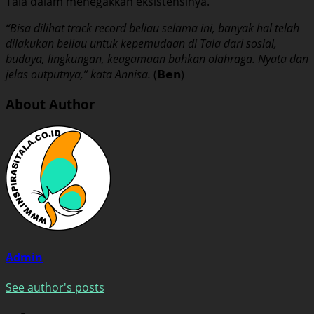
Tala dalam menegakkan eksistensinya.
“Bisa dilihat track record beliau selama ini, banyak hal telah
dilakukan beliau untuk kepemudaan di Tala dari sosial,
budaya, lingkungan, keagamaan bahkan olahraga. Nyata dan
jelas outputnya,” kata Annisa.
(𝗕𝗲𝗻)
About Author
Admin
See author's posts