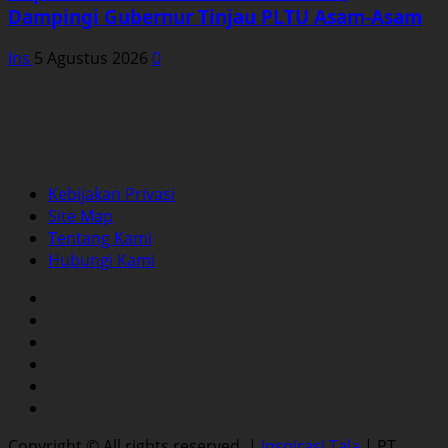
Dampingi Gubernur Tinjau PLTU Asam-Asam
Ins
5 Agustus 2026
0
Kebijakan Privasi
Site Map
Tentang Kami
Hubungi Kami
Facebook
Twitter
Instagram
YouTube
LinkedIn
Pinterest
Copyright © All rights reserved.
|
Inspirasi Tala
| PT.