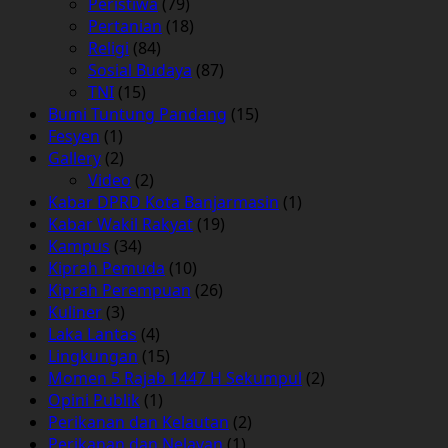
Peristiwa
(79)
Pertanian
(18)
Religi
(84)
Sosial Budaya
(87)
TNI
(15)
Bumi Tuntung Pandang
(15)
Fesyen
(1)
Gallery
(2)
Video
(2)
Kabar DPRD Kota Banjarmasin
(1)
Kabar Wakil Rakyat
(19)
Kampus
(34)
Kiprah Pemuda
(10)
Kiprah Perempuan
(26)
Kuliner
(3)
Laka Lantas
(4)
Lingkungan
(15)
Momen 5 Rajab 1447 H Sekumpul
(2)
Opini Publik
(1)
Perikanan dan Kelautan
(2)
Perikanan dan Nelayan
(1)