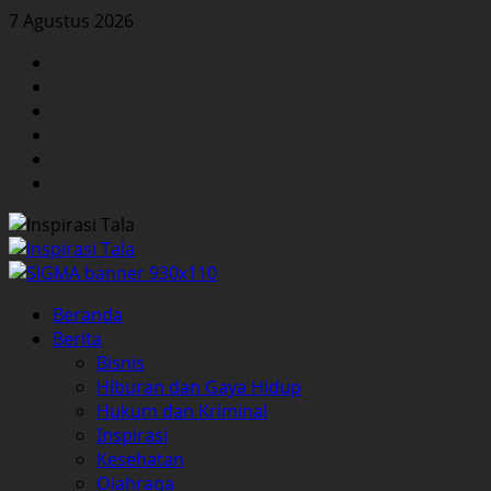
Skip
7 Agustus 2026
to
Facebook
content
Twitter
Instagram
YouTube
LinkedIn
Pinterest
Primary
Beranda
Menu
Berita
Bisnis
Hiburan dan Gaya Hidup
Hukum dan Kriminal
Inspirasi
Kesehatan
Olahraga