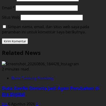
Email
*
Situs Web
Simpan nama, email, dan situs web saya pada
peramban ini untuk komentar saya berikutnya.
Related News
2 minutes read
Bumi Tuntung Pandang
Duta GenRe Diminta Jadi Agen Perubahan di
Era Digital
Ins
6 Agustus 2026
0