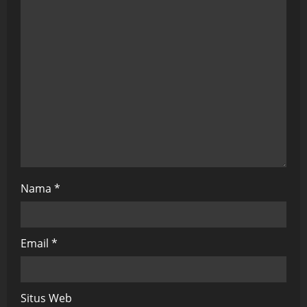
t
i
o
n
Nama
*
Email
*
Situs Web