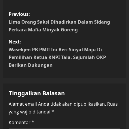
P
Previous:
o
Lima Orang Saksi Dihadirkan Dalam Sidang
Perkara Mafia Minyak Goreng
s
Next:
t
Wasekjen PB PMII Ini Beri Sinyal Maju Di
n
Pemilihan Ketua KNPI Tala. Sejumlah OKP
Berikan Dukungan
a
v
Tinggalkan Balasan
i
Alamat email Anda tidak akan dipublikasikan.
Ruas
g
yang wajib ditandai
*
a
Komentar
*