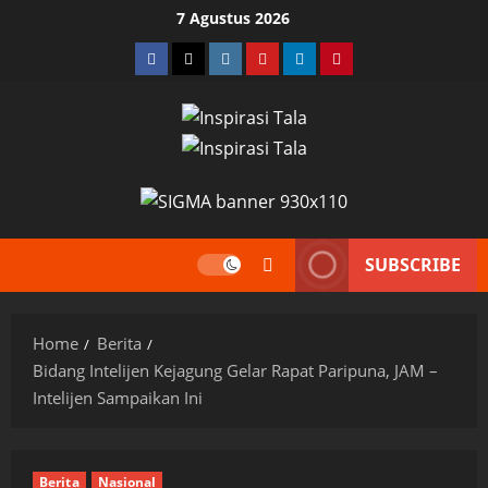
Skip
7 Agustus 2026
to
Facebook
Twitter
Instagram
YouTube
LinkedIn
Pinterest
content
SUBSCRIBE
Home
Berita
Bidang Intelijen Kejagung Gelar Rapat Paripuna, JAM –
Intelijen Sampaikan Ini
Berita
Nasional