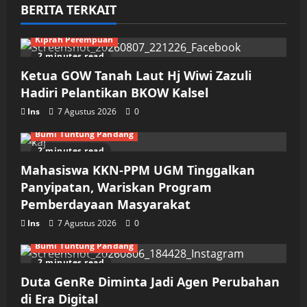
BERITA TERKAIT
Kiprah Perempuan
2 minutes read
Ketua GOW Tanah Laut Hj Wiwi Zazuli
Hadiri Pelantikan BKOW Kalsel
Ins
7 Agustus 2026
0
Bumi Tuntung Pandang
2 minutes read
Mahasiswa KKN-PPM UGM Tinggalkan
Panyipatan, Wariskan Program
Pemberdayaan Masyarakat
Ins
7 Agustus 2026
0
Bumi Tuntung Pandang
2 minutes read
Duta GenRe Diminta Jadi Agen Perubahan
di Era Digital