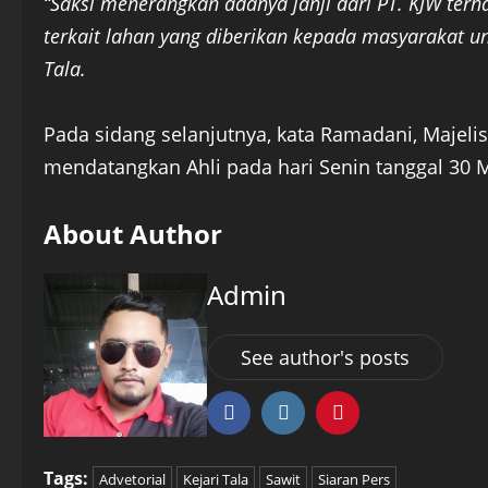
“Saksi menerangkan adanya janji dari PT. KJW ter
terkait lahan yang diberikan kepada masyarakat u
Tala.
Pada sidang selanjutnya, kata Ramadani, Maje
mendatangkan Ahli pada hari Senin tanggal 30 M
About Author
Admin
See author's posts
Tags:
Advetorial
Kejari Tala
Sawit
Siaran Pers