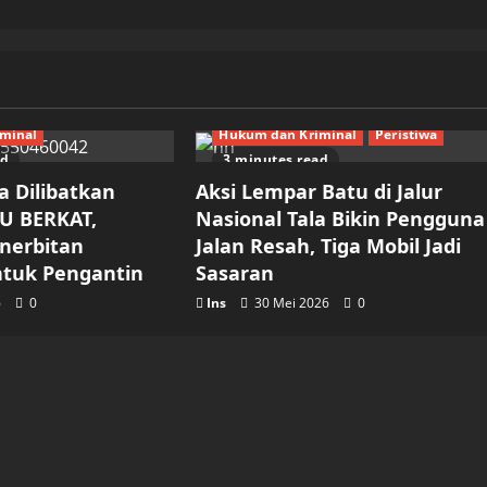
minal
Hukum dan Kriminal
Peristiwa
ad
3 minutes read
a Dilibatkan
Aksi Lempar Batu di Jalur
U BERKAT,
Nasional Tala Bikin Pengguna
enerbitan
Jalan Resah, Tiga Mobil Jadi
tuk Pengantin
Sasaran
6
0
Ins
30 Mei 2026
0