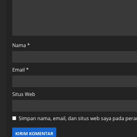
t
i
o
n
Nama
*
Email
*
Situs Web
Simpan nama, email, dan situs web saya pada pera