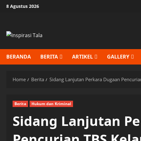
Skip
8 Agustus 2026
to
content
BERANDA
BERITA
ARTIKEL
GALLERY
Home
Berita
Sidang Lanjutan Perkara Dugaan Pencuria
Berita
Hukum dan Kriminal
Sidang Lanjutan P
Pencurian TBS Kela