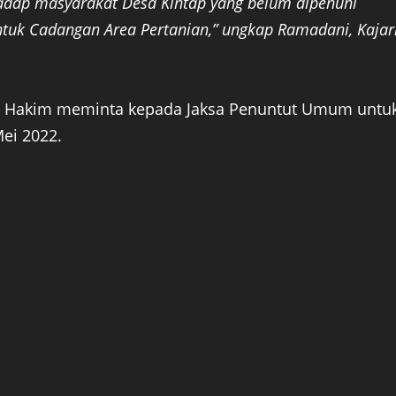
hadap masyarakat Desa Kintap yang belum dipenuhi
ntuk Cadangan Area Pertanian,” ungkap Ramadani, Kajar
lis Hakim meminta kepada Jaksa Penuntut Umum untu
ei 2022.