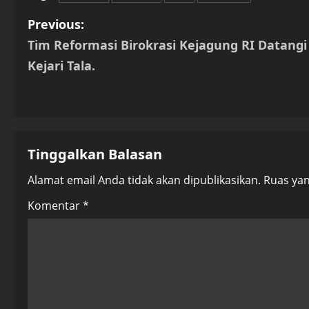
P
Previous:
Tim Reformasi Birokrasi Kejagung RI Datangi
o
Kejari Tala.
s
t
n
Tinggalkan Balasan
a
Alamat email Anda tidak akan dipublikasikan.
Ruas yan
v
Komentar
*
i
g
a