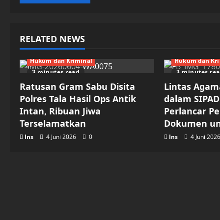
RELATED NEWS
Hukum dan Kriminal
Hukum dan Kri
3 minutes read
3 minutes re
Ratusan Gram Sabu Disita
Lintas Agam
Polres Tala Hasil Ops Antik
dalam SIPAD
Intan, Ribuan Jiwa
Perlancar P
Terselamatkan
Dokumen un
Ins
4 Juni 2026
0
Ins
4 Juni 202