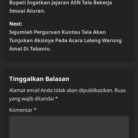
o
Bupati Ingatkan Jajaran ASN Tala Bekerja
Sesuai Aturan.
s
Next:
t
Sejumlah Perguruan Kuntau Tala Akan
n
Tunjukan Aksinya Pada Acara Lelang Warung
Amal Di Tabanio.
a
v
Tinggalkan Balasan
i
Alamat email Anda tidak akan dipublikasikan.
Ruas
g
yang wajib ditandai
*
a
Komentar
*
t
i