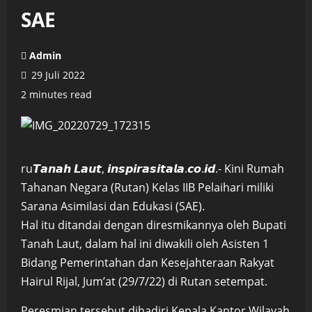
SAE
Admin
29 Juli 2022
2 minutes read
ru𝙏𝙖𝙣𝙖𝙝 𝙇𝙖𝙪𝙩, 𝙞𝙣𝙨𝙥𝙞𝙧𝙖𝙨𝙞𝙩𝙖𝙡𝙖.𝙘𝙤.𝙞𝙙.- Kini Rumah
Tahanan Negara (Rutan) Kelas IIB Pelaihari miliki
Sarana Asimilasi dan Edukasi (SAE).
Hal itu ditandai dengan diresmikannya oleh Bupati
Tanah Laut, dalam hal ini diwakili oleh Asisten 1
Bidang Pemerintahan dan Kesejahteraan Rakyat
Hairul Rijal, Jum’at (29/7/22) di Rutan setempat.
Peresmian tersebut dihadiri Kepala Kantor Wilayah