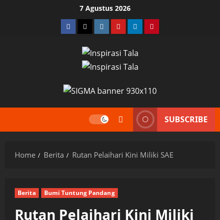
Skip
7 Agustus 2026
to
Facebook
Twitter
Instagram
YouTube
LinkedIn
Pinterest
content
SUBSCRIBE
Home
Berita
Rutan Pelaihari Kini Miliki SAE
Berita
Bumi Tuntung Pandang
Rutan Pelaihari Kini Miliki