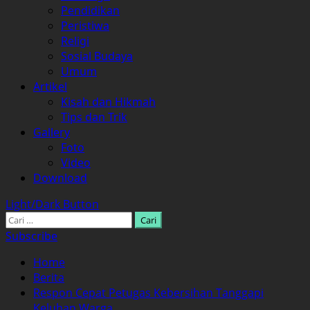
Pendidikan
Peristiwa
Religi
Sosial Budaya
Umum
Artikel
Kisah dan Hikmah
Tips dan Trik
Gallery
Foto
Video
Download
Light/Dark Button
Cari
untuk:
Subscribe
Home
Berita
Respon Cepat Petugas Kebersihan Tanggapi
Keluhan Warga.