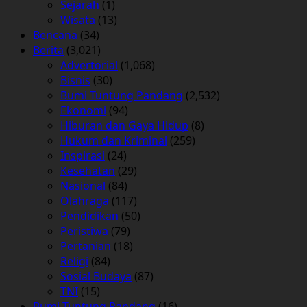
Sejarah
(1)
Wisata
(13)
Bencana
(34)
Berita
(3,021)
Advertorial
(1,068)
Bisnis
(30)
Bumi Tuntung Pandang
(2,532)
Ekonomi
(94)
Hiburan dan Gaya Hidup
(8)
Hukum dan Kriminal
(259)
Inspirasi
(24)
Kesehatan
(29)
Nasional
(84)
Olahraga
(117)
Pendidikan
(50)
Peristiwa
(79)
Pertanian
(18)
Religi
(84)
Sosial Budaya
(87)
TNI
(15)
Bumi Tuntung Pandang
(16)