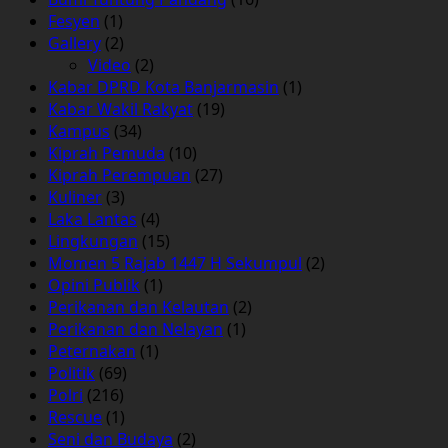
Fesyen
(1)
Gallery
(2)
Video
(2)
Kabar DPRD Kota Banjarmasin
(1)
Kabar Wakil Rakyat
(19)
Kampus
(34)
Kiprah Pemuda
(10)
Kiprah Perempuan
(27)
Kuliner
(3)
Laka Lantas
(4)
Lingkungan
(15)
Momen 5 Rajab 1447 H Sekumpul
(2)
Opini Publik
(1)
Perikanan dan Kelautan
(2)
Perikanan dan Nelayan
(1)
Peternakan
(1)
Politik
(69)
Polri
(216)
Rescue
(1)
Seni dan Budaya
(2)