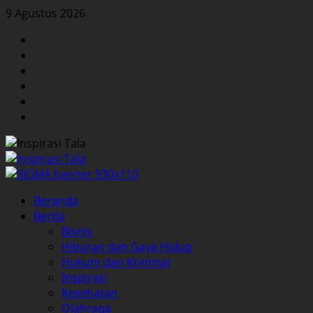
Skip
9 Agustus 2026
to
Facebook
content
Twitter
Instagram
YouTube
LinkedIn
Pinterest
Primary
Beranda
Menu
Berita
Bisnis
Hiburan dan Gaya Hidup
Hukum dan Kriminal
Inspirasi
Kesehatan
Olahraga