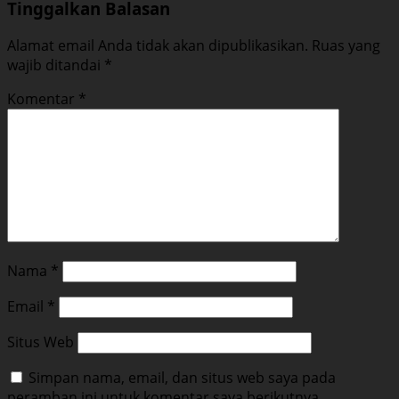
Tinggalkan Balasan
Alamat email Anda tidak akan dipublikasikan.
Ruas yang
wajib ditandai
*
Komentar
*
Nama
*
Email
*
Situs Web
Simpan nama, email, dan situs web saya pada
peramban ini untuk komentar saya berikutnya.