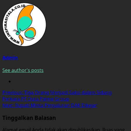
Admin
See author's posts
Post
Previous:
Tiga Orang Menjadi Saksi dalam Sidang
Perkara PT Duta Palma Group
navigation
Next:
Bupati Minta Penyaluran DAK Dikejar
Tinggalkan Balasan
Alamat email Anda tidak akan dipublikasikan.
Ruas yang