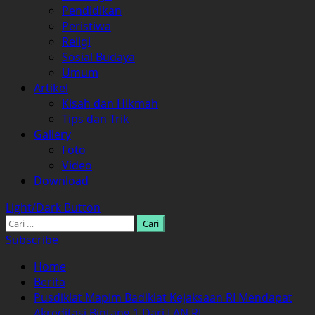
Pendidikan
Peristiwa
Religi
Sosial Budaya
Umum
Artikel
Kisah dan Hikmah
Tips dan Trik
Gallery
Foto
Video
Download
Light/Dark Button
Cari
untuk:
Subscribe
Home
Berita
Pusdiklat Mapim Badiklat Kejaksaan RI Mendapat
Akreditasi Bintang 1 Dari LAN RI