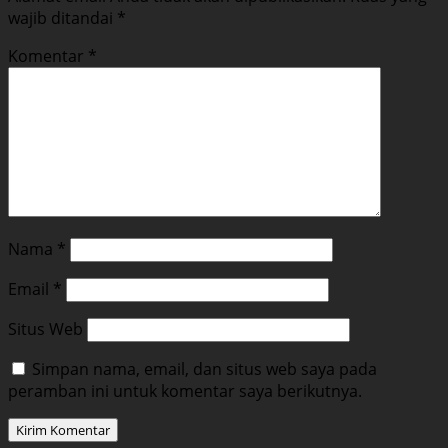
wajib ditandai
*
Komentar
*
Nama
*
Email
*
Situs Web
Simpan nama, email, dan situs web saya pada
peramban ini untuk komentar saya berikutnya.