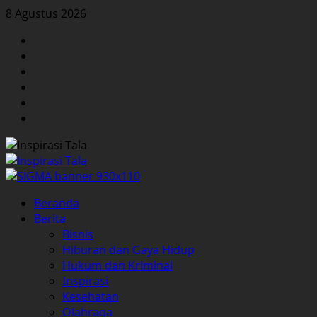
Skip
8 Agustus 2026
to
Facebook
content
Twitter
Instagram
YouTube
LinkedIn
Pinterest
Primary
Beranda
Menu
Berita
Bisnis
Hiburan dan Gaya Hidup
Hukum dan Kriminal
Inspirasi
Kesehatan
Olahraga