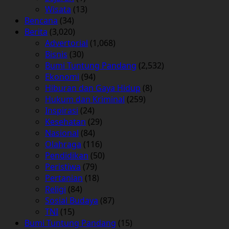
Wisata
(13)
Bencana
(34)
Berita
(3,020)
Advertorial
(1,068)
Bisnis
(30)
Bumi Tuntung Pandang
(2,532)
Ekonomi
(94)
Hiburan dan Gaya Hidup
(8)
Hukum dan Kriminal
(259)
Inspirasi
(24)
Kesehatan
(29)
Nasional
(84)
Olahraga
(116)
Pendidikan
(50)
Peristiwa
(79)
Pertanian
(18)
Religi
(84)
Sosial Budaya
(87)
TNI
(15)
Bumi Tuntung Pandang
(15)