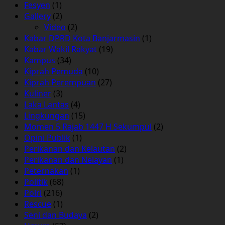
Fesyen
(1)
Gallery
(2)
Video
(2)
Kabar DPRD Kota Banjarmasin
(1)
Kabar Wakil Rakyat
(19)
Kampus
(34)
Kiprah Pemuda
(10)
Kiprah Perempuan
(27)
Kuliner
(3)
Laka Lantas
(4)
Lingkungan
(15)
Momen 5 Rajab 1447 H Sekumpul
(2)
Opini Publik
(1)
Perikanan dan Kelautan
(2)
Perikanan dan Nelayan
(1)
Peternakan
(1)
Politik
(68)
Polri
(216)
Rescue
(1)
Seni dan Budaya
(2)