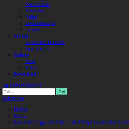
Pendidikan
Peristiwa
Religi
Sosial Budaya
Umum
Artikel
Kisah dan Hikmah
Tips dan Trik
Gallery
Foto
Video
Download
Light/Dark Button
Cari
untuk:
Subscribe
Home
Berita
Layanan Unggulan Kejari Tala Pengantaran dan Cuci 