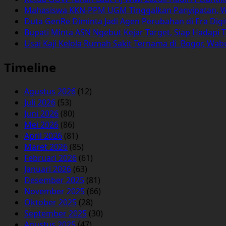
Mahasiswa KKN-PPM UGM Tinggalkan Panyipatan, 
Duta GenRe Diminta Jadi Agen Perubahan di Era Digi
Bupati Minta ASN Ngebut Kejar Target, Siap Hadapi T
Usai Kaji Kelola Rumah Sakit Ternama di Bogor, Wa
Timeline
Agustus 2026
(12)
Juli 2026
(53)
Juni 2026
(80)
Mei 2026
(86)
April 2026
(81)
Maret 2026
(85)
Februari 2026
(61)
Januari 2026
(63)
Desember 2025
(81)
November 2025
(66)
Oktober 2025
(28)
September 2025
(30)
Agustus 2025
(47)