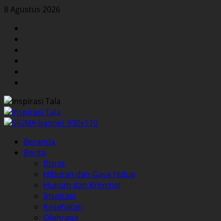
Skip
8 Agustus 2026
to
Facebook
content
Twitter
Instagram
YouTube
LinkedIn
Pinterest
Primary
Beranda
Menu
Berita
Bisnis
Hiburan dan Gaya Hidup
Hukum dan Kriminal
Inspirasi
Kesehatan
Olahraga