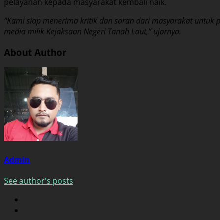
pelayanan kepada masyarakat kembali naik.
“Kami siap menerima kritik dan saran dari masyarakat untuk pe
media milik Kejaksaan Negeri Tanah Laut,” ujarnya.
About Author
Admin
See author's posts