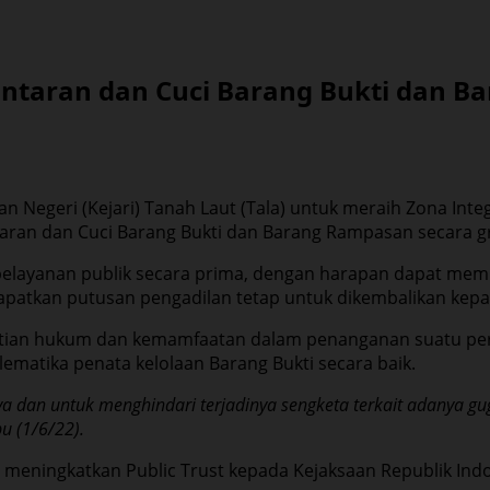
ntaran dan Cuci Barang Bukti dan Ba
n Negeri (Kejari) Tanah Laut (Tala) untuk meraih Zona Inte
an dan Cuci Barang Bukti dan Barang Rampasan secara gr
 pelayanan publik secara prima, dengan harapan dapat memb
patkan putusan pengadilan tetap untuk dikembalikan kepa
epastian hukum dan kemamfaatan dalam penanganan suatu perk
lematika penata kelolaan Barang Bukti secara baik.
ya dan untuk menghindari terjadinya sengketa terkait adanya g
u (1/6/22).
 meningkatkan Public Trust kepada Kejaksaan Republik Ind