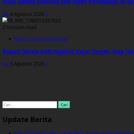
Duta GenRe Diminta Jadi Agen Perubahan di Era
Ins
6 Agustus 2026
0
2 minutes read
Bumi Tuntung Pandang
Bupati Minta ASN Ngebut Kejar Target, Siap Ha
Ins
6 Agustus 2026
0
Cari
untuk:
Update Berita
Ketua GOW Tanah Laut Hj Wiwi Zazuli Hadiri Pelanti