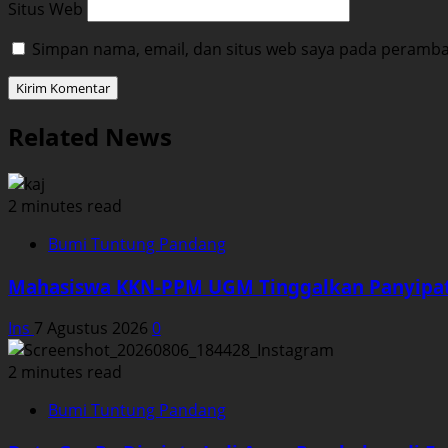
Situs Web
Simpan nama, email, dan situs web saya pada peramban
Related News
2 minutes read
Bumi Tuntung Pandang
Mahasiswa KKN-PPM UGM Tinggalkan Panyipat
Ins
7 Agustus 2026
0
2 minutes read
Bumi Tuntung Pandang