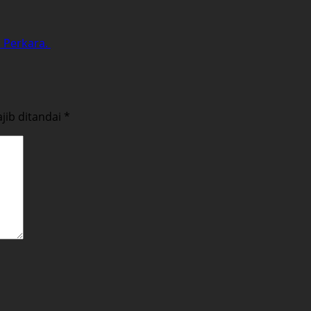
i Perkara.
jib ditandai
*