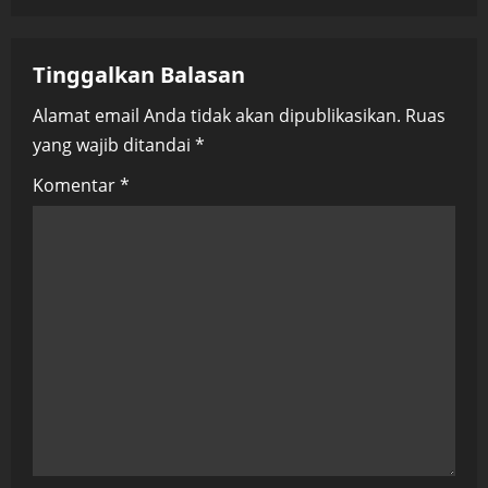
v
Tinggalkan Balasan
i
Alamat email Anda tidak akan dipublikasikan.
Ruas
g
yang wajib ditandai
*
a
Komentar
*
t
i
o
n