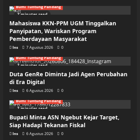
Bumi Tuntung Pandang
2 minutes read
Mahasiswa KKN-PPM UGM Tinggalkan
Panyipatan, Wariskan Program
Pemberdayaan Masyarakat
Ins
7 Agustus 2026
0
Bumi Tuntung Pandang
2 minutes read
Duta GenRe Diminta Jadi Agen Perubahan
di Era Digital
Ins
6 Agustus 2026
0
Bumi Tuntung Pandang
2 minutes read
Bupati Minta ASN Ngebut Kejar Target,
Siap Hadapi Tekanan Fiskal
Ins
6 Agustus 2026
0