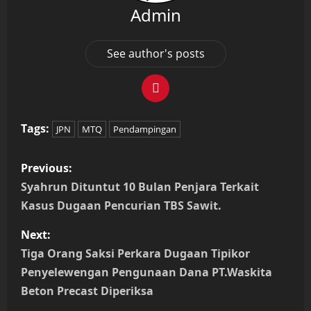
Admin
See author's posts
Tags:
JPN
MTQ
Pendampingan
P
Previous:
o
Syahrun Dituntut 10 Bulan Penjara Terkait
Kasus Dugaan Pencurian TBS Sawit.
s
Next:
t
Tiga Orang Saksi Perkara Dugaan Tipikor
n
Penyelewengan Pengunaan Dana PT.Waskita
Beton Precast Diperiksa
a