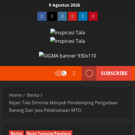
Skip
9 Agustus 2026
to
Facebook
Twitter
Instagram
YouTube
LinkedIn
Pinterest
content
SUBSCRIBE
Home
Berita
Kejari Tala Diminta Menjadi Pendamping Pengadaan
Barang Dan Jasa Pelaksanaan MTQ
Berita
Bumi Tuntung Pandang