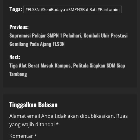
Tags:
#FLS3N #SeniBudaya #SMPN3BatiBati #Pantomim
P
Previous:
o
Supremasi Pelajar SMPN 1 Pelaihari, Kembali Ukir Prestasi
Gemilang Pada Ajang FLS3N
s
Next:
t
Tiga Alat Berat Masuk Kampus, Politala Siapkan SDM Siap
n
Tambang
a
v
Tinggalkan Balasan
i
Alamat email Anda tidak akan dipublikasikan.
Ruas
yang wajib ditandai
*
g
Komentar
*