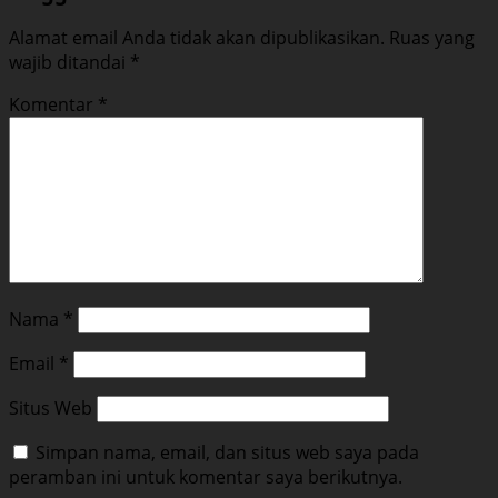
Alamat email Anda tidak akan dipublikasikan.
Ruas yang
wajib ditandai
*
Komentar
*
Nama
*
Email
*
Situs Web
Simpan nama, email, dan situs web saya pada
peramban ini untuk komentar saya berikutnya.