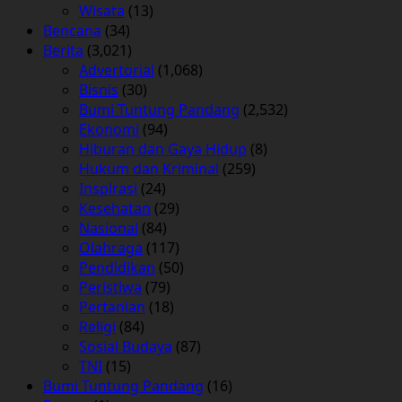
Wisata
(13)
Bencana
(34)
Berita
(3,021)
Advertorial
(1,068)
Bisnis
(30)
Bumi Tuntung Pandang
(2,532)
Ekonomi
(94)
Hiburan dan Gaya Hidup
(8)
Hukum dan Kriminal
(259)
Inspirasi
(24)
Kesehatan
(29)
Nasional
(84)
Olahraga
(117)
Pendidikan
(50)
Peristiwa
(79)
Pertanian
(18)
Religi
(84)
Sosial Budaya
(87)
TNI
(15)
Bumi Tuntung Pandang
(16)