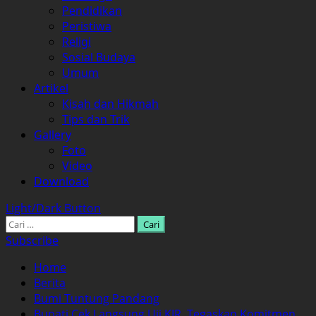
Pendidikan
Peristiwa
Religi
Sosial Budaya
Umum
Artikel
Kisah dan Hikmah
Tips dan Trik
Gallery
Foto
Video
Download
Light/Dark Button
Cari
untuk:
Subscribe
Home
Berita
Bumi Tuntung Pandang
Bupati Cek Langsung Uji KIR, Tegaskan Komitmen