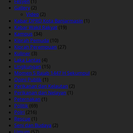
Fesyen
(1)
Gallery
(2)
Video
(2)
Kabar DPRD Kota Banjarmasin
(1)
Kabar Wakil Rakyat
(19)
Kampus
(34)
Kiprah Pemuda
(10)
Kiprah Perempuan
(27)
Kuliner
(3)
Laka Lantas
(4)
Lingkungan
(15)
Momen 5 Rajab 1447 H Sekumpul
(2)
Opini Publik
(1)
Perikanan dan Kelautan
(2)
Perikanan dan Nelayan
(1)
Peternakan
(1)
Politik
(69)
Polri
(216)
Rescue
(1)
Seni dan Budaya
(2)
Umum
(57)