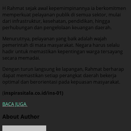
H Rahmat sejak awal kepemimpinannya ia berkomitmen
memperkuat pelayanan publik di semua sektor, mulai
dari infrastruktur, kesehatan, pendidikan, hingga
perhubungan dan pengelolaan keuangan daerah.
Menurutnya, pelayanan yang baik adalah wajah
pemerintah di mata masyarakat. Negara harus selalu
hadir untuk memastikan kepentingan warga tersayang
secara memadai.
Dengan turun langsung ke lapangan, Rahmat berharap
dapat memastikan setiap perangkat daerah bekerja
optimal dan berorientasi pada kepuasan masyarakat.
(
inspirasitala.co.id/ins-01)
BACA JUGA
About Author