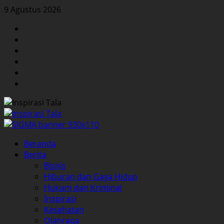
Skip
9 Agustus 2026
to
Facebook
content
Twitter
Instagram
YouTube
LinkedIn
Pinterest
Primary
Beranda
Menu
Berita
Bisnis
Hiburan dan Gaya Hidup
Hukum dan Kriminal
Inspirasi
Kesehatan
Olahraga