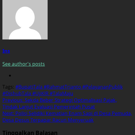
Ins
See author's posts
Tags:
#BupatiTala #RahmatTrianto #PelayananPublik
#DishubTala #UjiKIR #TalaMaju
Post
Previous:
Sekda Beber Strategi Optimalisasi Pajak,
Tindak Lanjut Evaluasi Pemerintah Pusat
navigation
Next:
Polisi Selidiki Kematian Enam Sapi di Desa Pemuda,
Desa Desus Terpapar Racun Menyeruak
Tinggalkan Balasan