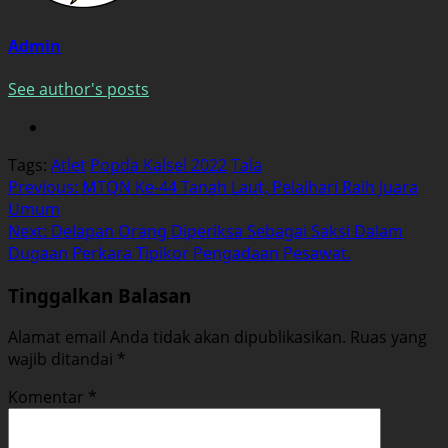
Admin
See author's posts
Tags:
Atlet
Popda Kalsel 2022
Tala
Post
Previous:
MTQN Ke-44 Tanah Laut, Pelaihari Raih Juara
Umum
navigation
Next:
Delapan Orang Diperiksa Sebagai Saksi Dalam
Dugaan Perkara Tipikor Pengadaan Pesawat.
Tinggalkan Balasan
Alamat email Anda tidak akan dipublikasikan.
Ruas yang
wajib ditandai
*
Komentar
*