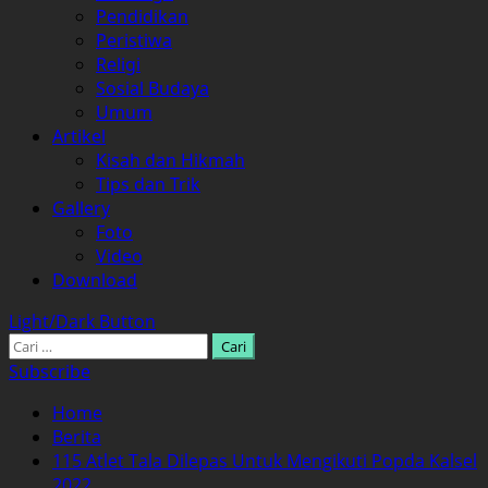
Pendidikan
Peristiwa
Religi
Sosial Budaya
Umum
Artikel
Kisah dan Hikmah
Tips dan Trik
Gallery
Foto
Video
Download
Light/Dark Button
Cari
untuk:
Subscribe
Home
Berita
115 Atlet Tala Dilepas Untuk Mengikuti Popda Kalsel
2022