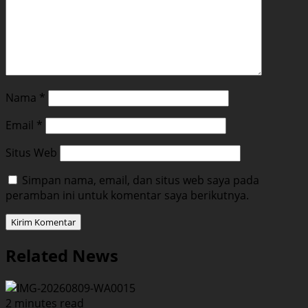
Nama
*
Email
*
Situs Web
Simpan nama, email, dan situs web saya pada
peramban ini untuk komentar saya berikutnya.
Related News
2 minutes read