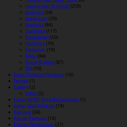
Hukum dan Kriminal
(259)
Inspirasi
(24)
Kesehatan
(29)
Nasional
(84)
Olahraga
(117)
Pendidikan
(50)
Peristiwa
(79)
Pertanian
(18)
Religi
(84)
Sosial Budaya
(87)
TNI
(15)
Bumi Tuntung Pandang
(16)
Fesyen
(1)
Gallery
(2)
Video
(2)
Kabar DPRD Kota Banjarmasin
(1)
Kabar Wakil Rakyat
(19)
Kampus
(34)
Kiprah Pemuda
(10)
Kiprah Perempuan
(27)