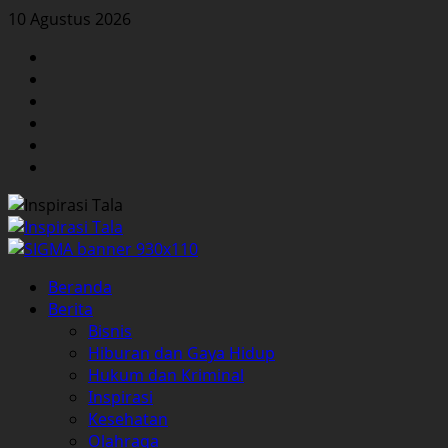
Skip
10 Agustus 2026
to
Facebook
content
Twitter
Instagram
YouTube
LinkedIn
Pinterest
Primary
Beranda
Menu
Berita
Bisnis
Hiburan dan Gaya Hidup
Hukum dan Kriminal
Inspirasi
Kesehatan
Olahraga