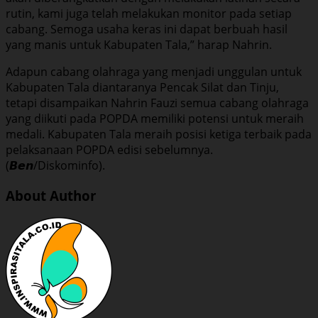
rutin, kami juga telah melakukan monitor pada setiap
cabang. Semoga usaha keras ini dapat berbuah hasil
yang manis untuk Kabupaten Tala,” harap Nahrin.
Adapun cabang olahraga yang menjadi unggulan untuk
Kabupaten Tala diantaranya Pencak Silat dan Tinju,
tetapi disampaikan Nahrin Fauzi semua cabang olahraga
yang diikuti pada POPDA memiliki potensi untuk meraih
medali. Kabupaten Tala meraih posisi ketiga terbaik pada
pelaksanaan POPDA edisi sebelumnya.
(𝘽𝙚𝙣/Diskominfo).
About Author