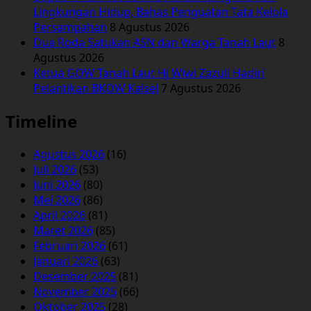
Lingkungan Hidup, Bahas Penguatan Tata Kelola
Persampahan
8 Agustus 2026
Dua Roda Satukan ASN dan Warga Tanah Laut
8
Agustus 2026
Ketua GOW Tanah Laut Hj Wiwi Zazuli Hadiri
Pelantikan BKOW Kalsel
7 Agustus 2026
Timeline
Agustus 2026
(16)
Juli 2026
(53)
Juni 2026
(80)
Mei 2026
(86)
April 2026
(81)
Maret 2026
(85)
Februari 2026
(61)
Januari 2026
(63)
Desember 2025
(81)
November 2025
(66)
Oktober 2025
(28)