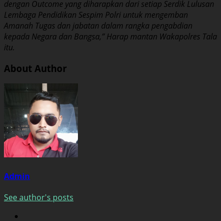
dengan Outcome yang diharapkan dari setiap Serdik Lulusan
Lembaga Pendidikan Sespim Polri untuk mengemban
Amanah Tugas dan jabatan dalam rangka pengabdian
kepada Negara dan Bangsa,” Harap mantan Wakapolres Tala
itu.
About Author
Admin
See author's posts