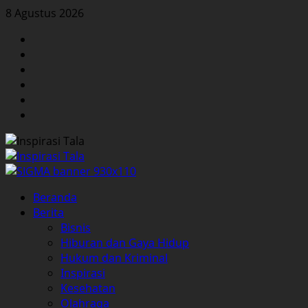
Skip
8 Agustus 2026
to
Facebook
content
Twitter
Instagram
YouTube
LinkedIn
Pinterest
Primary
Beranda
Menu
Berita
Bisnis
Hiburan dan Gaya Hidup
Hukum dan Kriminal
Inspirasi
Kesehatan
Olahraga