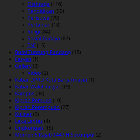
Olahraga
(116)
Pendidikan
(50)
Peristiwa
(79)
Pertanian
(18)
Religi
(84)
Sosial Budaya
(87)
TNI
(15)
Bumi Tuntung Pandang
(15)
Fesyen
(1)
Gallery
(2)
Video
(2)
Kabar DPRD Kota Banjarmasin
(1)
Kabar Wakil Rakyat
(19)
Kampus
(34)
Kiprah Pemuda
(10)
Kiprah Perempuan
(27)
Kuliner
(3)
Laka Lantas
(4)
Lingkungan
(15)
Momen 5 Rajab 1447 H Sekumpul
(2)