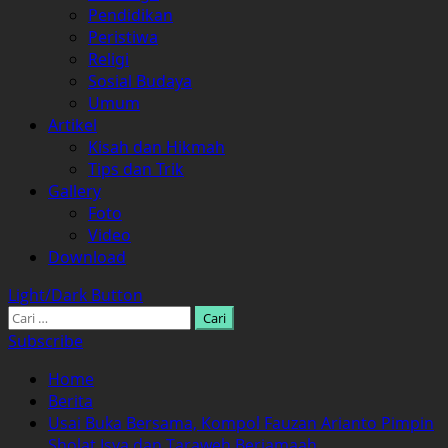
Pendidikan
Peristiwa
Religi
Sosial Budaya
Umum
Artikel
Kisah dan Hikmah
Tips dan Trik
Gallery
Foto
Video
Download
Light/Dark Button
Cari
untuk:
Subscribe
Home
Berita
Usai Buka Bersama, Kompol Fauzan Arianto Pimpin
Sholat Isya dan Taraweh Berjamaah.