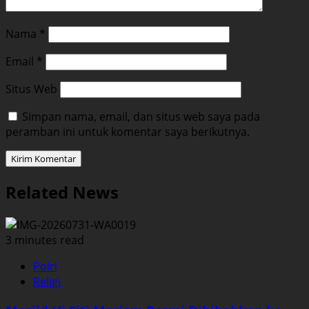
Nama
*
Email
*
Situs Web
Simpan nama, email, dan situs web saya pada
peramban ini untuk komentar saya berikutnya.
Related News
3 minutes read
Polri
Religi