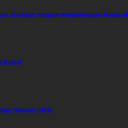
an, Wariskan Program Pemberdayaan Masyara
 Digital
dapi Tekanan Fiskal