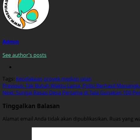
Admin
See author's posts
Tags:
Kecelakaan
proyek median jalan
Post
Previous:
Tak Butuh Waktu Lama, Polisi Berhasil Menang
Next:
Sungai Rasau Desa Pertama di Tala Gunakan 100 Pers
navigation
Tinggalkan Balasan
Alamat email Anda tidak akan dipublikasikan.
Ruas yang wa