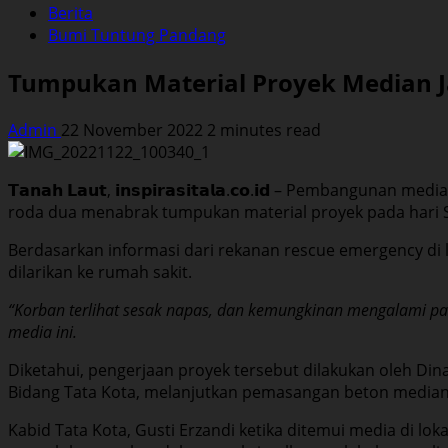
Berita
Bumi Tuntung Pandang
Tumpukan Material Proyek Median Ja
Admin
22 November 2022
2 minutes read
𝗧𝗮𝗻𝗮𝗵 𝗟𝗮𝘂𝘁, 𝗶𝗻𝘀𝗽𝗶𝗿𝗮𝘀𝗶𝘁𝗮𝗹𝗮.𝗰𝗼.𝗶𝗱 – Pem
roda dua menabrak tumpukan material proyek pada hari S
Berdasarkan informasi dari rekanan rescue emergency di
dilarikan ke rumah sakit.
“Korban terlihat sesak napas, dan kemungkinan mengalami pata
media ini.
Diketahui, pengerjaan proyek tersebut dilakukan oleh D
Bidang Tata Kota, melanjutkan pemasangan beton median d
Kabid Tata Kota, Gusti Erzandi ketika ditemui media di lok