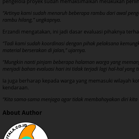
pengelola proyek sudah memaksimalkan melakukan perlin
“Artinya kami sudah menaruh beberapa rambu dari awal penger
rambu hilang,” ungkapnya.
Erzandi mengatakan, ini jadi dasar evaluasi pihaknya ter
“Tadi kami sudah koordinasi dengan pihak pelaksana kemung
material berserakan di jalan,” ujarnya.
“Mungkin nanti pinjam beberapa halaman warga yang memang b
menjadi bahan evaluasi hari ini tidak terjadi lagi hal-hal yang 
Ia juga berharap kepada warga yang memasuki wilayah kot
kendaraan.
“Kita sama-sama menjaga agar tidak membahayakan diri kita 
About Author