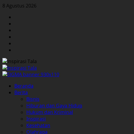
Skip
8 Agustus 2026
to
Facebook
content
Twitter
Instagram
YouTube
LinkedIn
Pinterest
Primary
Beranda
Menu
Berita
Bisnis
Hiburan dan Gaya Hidup
Hukum dan Kriminal
Inspirasi
Kesehatan
Olahraga