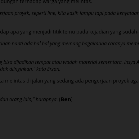
dungan terhadap warga yang melintas.
jaan proyek, seperti line, kita kasih lampu tapi pada kenyat
hadap apa yang menjadi titik temu pada kejadian yang sudah
kinan nanti ada hal hal yang memang bagaimana caranya memin
isa dijadikan tempat atau wadah material sementara. Insya A
tidak diinginkan,” kata Erzan.
a melintas di jalan yang sedang ada pengerjaan proyek aga
dan orang lain,” harapnya
. (𝗕𝗲𝗻)