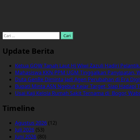
Cari
untuk:
Update Berita
Ketua GOW Tanah Laut Hj Wiwi Zazuli Hadiri Pelanti
Mahasiswa KKN-PPM UGM Tinggalkan Panyipatan, 
Duta GenRe Diminta Jadi Agen Perubahan di Era Digi
Bupati Minta ASN Ngebut Kejar Target, Siap Hadapi T
Usai Kaji Kelola Rumah Sakit Ternama di Bogor, Wa
Timeline
Agustus 2026
(12)
Juli 2026
(53)
Juni 2026
(80)