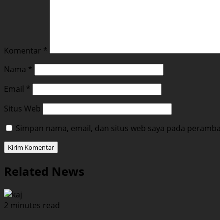
Komentar
*
Nama
*
Email
*
Situs Web
Simpan nama, email, dan situs web saya pada peramban
Related News
2 minutes read