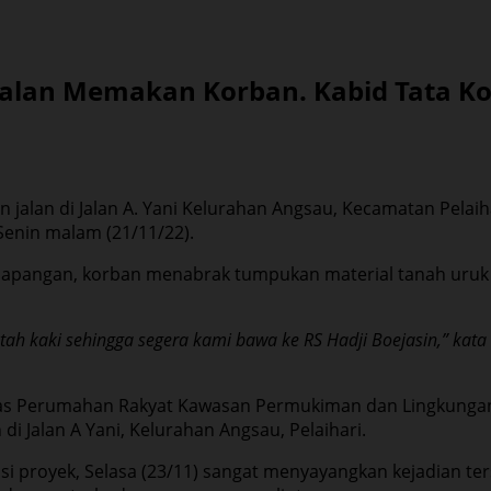
lan Memakan Korban. Kabid Tata Kota
bangunan median jalan di Jalan A. Yani Kelurahan Angsau, Kecamat
enin malam (21/11/22).
 lapangan, korban menabrak tumpukan material tanah uruk 
h kaki sehingga segera kami bawa ke RS Hadji Boejasin,” kata N
inas Perumahan Rakyat Kawasan Permukiman dan Lingkungan
i Jalan A Yani, Kelurahan Angsau, Pelaihari.
asi proyek, Selasa (23/11) sangat menyayangkan kejadian ter