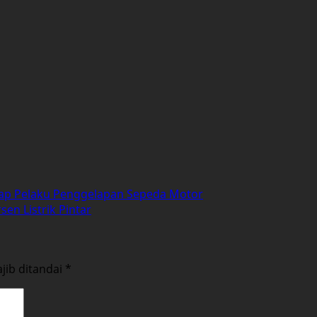
kap Pelaku Penggelapan Sepeda Motor
en Listrik Pintar
jib ditandai
*