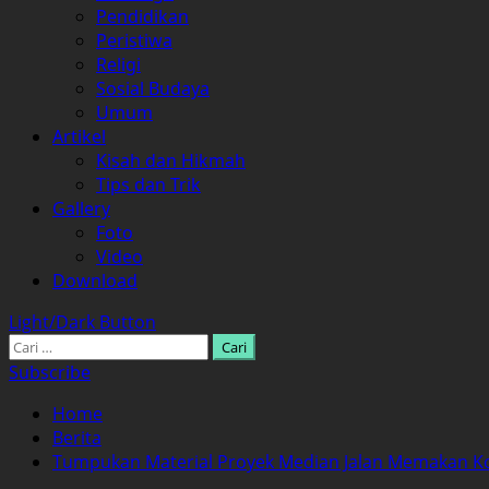
Pendidikan
Peristiwa
Religi
Sosial Budaya
Umum
Artikel
Kisah dan Hikmah
Tips dan Trik
Gallery
Foto
Video
Download
Light/Dark Button
Cari
untuk:
Subscribe
Home
Berita
Tumpukan Material Proyek Median Jalan Memakan Korb