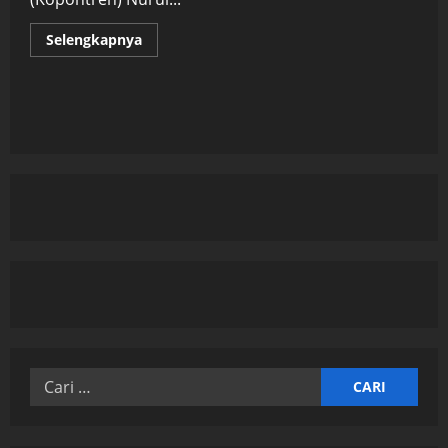
Read
Selengkapnya
more
about
RAT
Kopontren
Nurul
Hijrah:
Laba
Melonjak
Signifikan
Hingga
Segini
Cari
untuk: