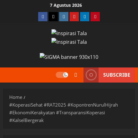
Skip
7 Agustus 2026
to
Facebook
Twitter
Instagram
YouTube
LinkedIn
Pinterest
content
SUBSCRIBE
Home
#KoperasiSehat #RAT2025 #KopontrenNurulHijrah
#EkonomiKerakyatan #TransparansiKoperasi
#KalselBergerak