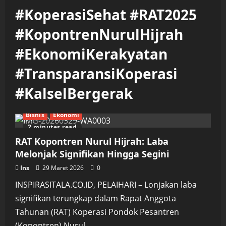
#KoperasiSehat #RAT2025
#KopontrenNurulHijrah
#EkonomiKerakyatan
#TransparansiKoperasi
#KalselBergerak
Bisnis
Ekonomi
2 minutes read
RAT Kopontren Nurul Hijrah: Laba
Melonjak Signifikan Hingga Segini
Ins
29 Maret 2026
0
INSPIRASITALA.CO.ID, PELAIHARI – Lonjakan laba
signifikan terungkap dalam Rapat Anggota
Tahunan (RAT) Koperasi Pondok Pesantren
(Kopontren) Nurul...