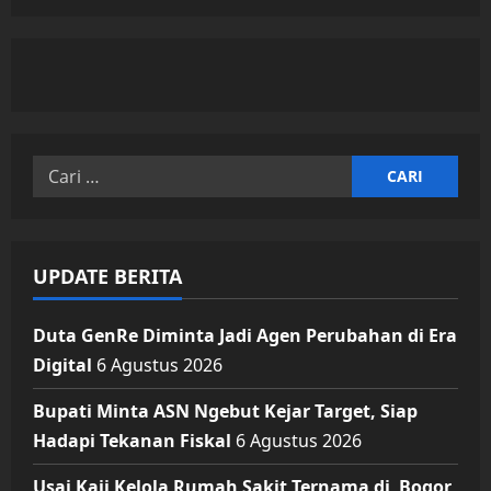
dari
Olahraga
hingga
Pembelajaran
Cari
untuk:
UPDATE BERITA
Duta GenRe Diminta Jadi Agen Perubahan di Era
Digital
6 Agustus 2026
Bupati Minta ASN Ngebut Kejar Target, Siap
Hadapi Tekanan Fiskal
6 Agustus 2026
Usai Kaji Kelola Rumah Sakit Ternama di Bogor,