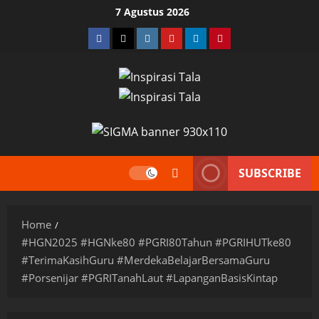
Skip
7 Agustus 2026
to
Facebook
Twitter
Instagram
YouTube
LinkedIn
Pinterest
content
SUBSCRIBE
Home
#HGN2025 #HGNke80 #PGRI80Tahun #PGRIHUTke80
#TerimaKasihGuru #MerdekaBelajarBersamaGuru
#Porsenijar #PGRITanahLaut #LapanganBasisKintap