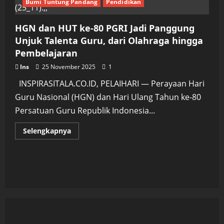
Bumi Tuntung Pandang
Pendidikan
HGN dan HUT ke-80 PGRI Jadi Panggung
Unjuk Talenta Guru, dari Olahraga hingga
Pembelajaran
Ins
25 November 2025
1
INSPIRASITALA.CO.ID, PELAIHARI — Perayaan Hari
Guru Nasional (HGN) dan Hari Ulang Tahun ke-80
Persatuan Guru Republik Indonesia...
Read
Selengkapnya
more
about
HGN
dan
HUT
ke-
80
PGRI
Jadi
Panggung
Unjuk
Talenta
Guru,