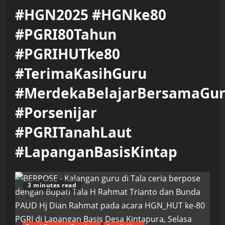
#HGN2025 #HGNke80
#PGRI80Tahun
#PGRIHUTke80
#TerimaKasihGuru
#MerdekaBelajarBersamaGu
#Porsenijar
#PGRITanahLaut
#LapanganBasisKintap
3 minutes read