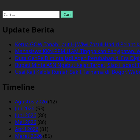
dengan
Dua
Cari
Sekolah
untuk:
di
Update Berita
Kintap,
PT
Ketua GOW Tanah Laut Hj Wiwi Zazuli Hadiri Pelanti
LCM
Mahasiswa KKN-PPM UGM Tinggalkan Panyipatan, 
Serap
Duta GenRe Diminta Jadi Agen Perubahan di Era Digi
Fresh
Bupati Minta ASN Ngebut Kejar Target, Siap Hadapi T
Graduate
Usai Kaji Kelola Rumah Sakit Ternama di Bogor, Wa
di
Sekitar
Timeline
Tambang
Jadi
Agustus 2026
(12)
Karyawan
Juli 2026
(53)
Juni 2026
(80)
Mei 2026
(86)
April 2026
(81)
Maret 2026
(85)