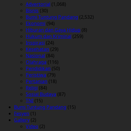
Advertorial
(1,068)
Bisnis
(30)
Bumi Tuntung Pandang
(2,532)
Ekonomi
(94)
Hiburan dan Gaya Hidup
(8)
Hukum dan Kriminal
(259)
Inspirasi
(24)
Kesehatan
(29)
Nasional
(84)
Olahraga
(116)
Pendidikan
(50)
Peristiwa
(79)
Pertanian
(18)
Religi
(84)
Sosial Budaya
(87)
TNI
(15)
Bumi Tuntung Pandang
(15)
Fesyen
(1)
Gallery
(2)
Video
(2)