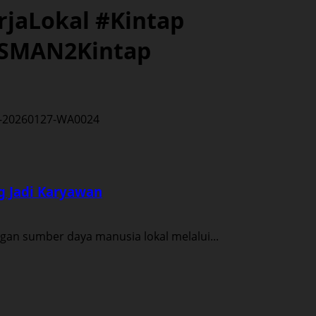
jaLokal #Kintap
#SMAN2Kintap
g Jadi Karyawan
an sumber daya manusia lokal melalui...