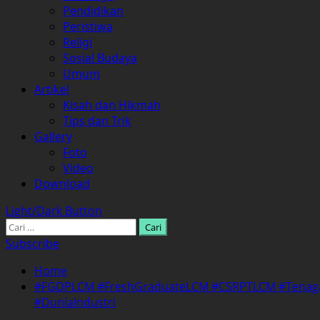
Pendidikan
Peristiwa
Religi
Sosial Budaya
Umum
Artikel
Kisah dan Hikmah
Tips dan Trik
Gallery
Foto
Video
Download
Light/Dark Button
Cari
untuk:
Subscribe
Home
#FGDPLCM #FreshGraduateLCM #CSRPTLCM #TenagaKe
#DuniaIndustri