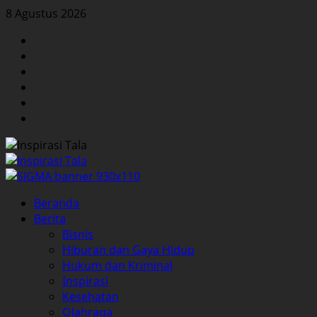
Skip
8 Agustus 2026
to
Facebook
content
Twitter
Instagram
YouTube
LinkedIn
Pinterest
Primary
Beranda
Menu
Berita
Bisnis
Hiburan dan Gaya Hidup
Hukum dan Kriminal
Inspirasi
Kesehatan
Olahraga