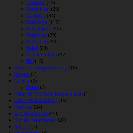
Inspirasi
(24)
Kesehatan
(29)
Nasional
(84)
Olahraga
(117)
Pendidikan
(50)
Peristiwa
(79)
Pertanian
(18)
Religi
(84)
Sosial Budaya
(87)
TNI
(15)
Bumi Tuntung Pandang
(16)
Fesyen
(1)
Gallery
(2)
Video
(2)
Kabar DPRD Kota Banjarmasin
(1)
Kabar Wakil Rakyat
(19)
Kampus
(34)
Kiprah Pemuda
(10)
Kiprah Perempuan
(27)
Kuliner
(3)
Laka Lantas
(4)