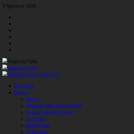
Skip
9 Agustus 2026
to
Facebook
content
Twitter
Instagram
YouTube
LinkedIn
Pinterest
Primary
Beranda
Menu
Berita
Bisnis
Hiburan dan Gaya Hidup
Hukum dan Kriminal
Inspirasi
Kesehatan
Olahraga