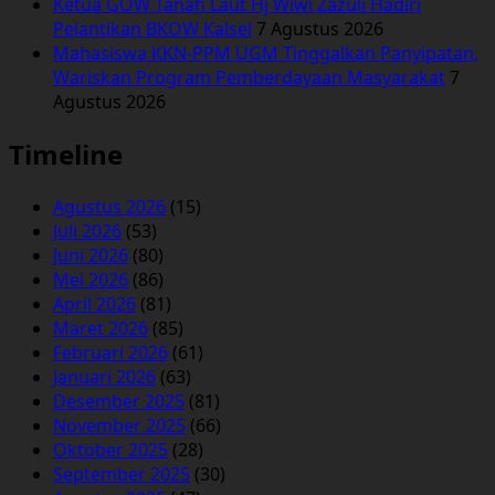
Ketua GOW Tanah Laut Hj Wiwi Zazuli Hadiri
Pelantikan BKOW Kalsel
7 Agustus 2026
Mahasiswa KKN-PPM UGM Tinggalkan Panyipatan,
Wariskan Program Pemberdayaan Masyarakat
7
Agustus 2026
Timeline
Agustus 2026
(15)
Juli 2026
(53)
Juni 2026
(80)
Mei 2026
(86)
April 2026
(81)
Maret 2026
(85)
Februari 2026
(61)
Januari 2026
(63)
Desember 2025
(81)
November 2025
(66)
Oktober 2025
(28)
September 2025
(30)