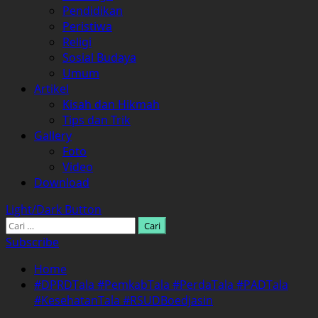
Pendidikan
Peristiwa
Religi
Sosial Budaya
Umum
Artikel
Kisah dan Hikmah
Tips dan Trik
Gallery
Foto
Video
Download
Light/Dark Button
Cari
untuk:
Subscribe
Home
#DPRDTala #PemkabTala #PerdaTala #PADTala
#KesehatanTala #RSUDBoedjasin