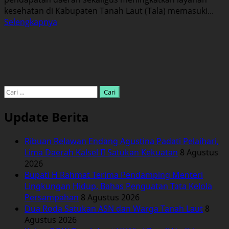
kesehatan di Kabupaten Tanah Laut (Tala) memasuki...
Read
Selengkapnya
more
about
DPRD
Tala
Sahkan
Dua
Cari
Perda
untuk:
Strategis,
Update Berita
Begini
Harapan
Ribuan Relawan Endang Agustina Padati Pelaihari,
Warga
Lima Daerah Kalsel II Satukan Kekuatan
8 Agustus
2026
Bupati H Rahmat Terima Pendamping Menteri
Lingkungan Hidup, Bahas Penguatan Tata Kelola
Persampahan
8 Agustus 2026
Dua Roda Satukan ASN dan Warga Tanah Laut
8
Agustus 2026