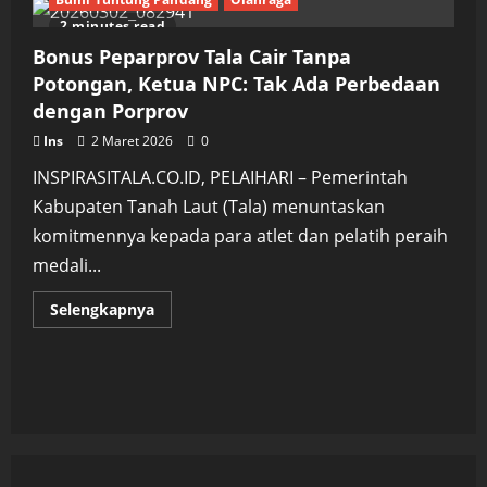
2 minutes read
Bonus Peparprov Tala Cair Tanpa
Potongan, Ketua NPC: Tak Ada Perbedaan
dengan Porprov
Ins
2 Maret 2026
0
INSPIRASITALA.CO.ID, PELAIHARI – Pemerintah
Kabupaten Tanah Laut (Tala) menuntaskan
komitmennya kepada para atlet dan pelatih peraih
medali...
Read
Selengkapnya
more
about
Bonus
Peparprov
Tala
Cair
Tanpa
Potongan,
Ketua
NPC:
Tak