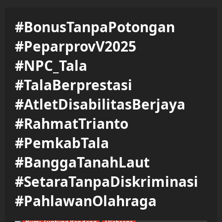
#BonusTanpaPotongan
#PeparprovV2025
#NPC_Tala
#TalaBerprestasi
#AtletDisabilitasBerjaya
#RahmatTrianto
#PemkabTala
#BanggaTanahLaut
#SetaraTanpaDiskriminasi
#PahlawanOlahraga
Bumi Tuntung Pandang
Olahraga