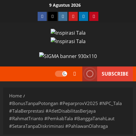
Skip
9 Agustus 2026
to
Facebook
Twitter
Instagram
YouTube
LinkedIn
Pinterest
content
SUBSCRIBE
Home
#BonusTanpaPotongan #PeparprovV2025 #NPC_Tala
#TalaBerprestasi #AtletDisabilitasBerjaya
#RahmatTrianto #PemkabTala #BanggaTanahLaut
#SetaraTanpaDiskriminasi #PahlawanOlahraga