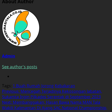
About Author
Admin
See author's posts
Tags:
1 Buah Rumah
Jorong
Kebakaran
Post
Previous:
Mencegah Terjadinya Kekosongan Jabatan,
Sukamta Ingin Pilkades Serentak di September 2023
navigation
Next:
Membanggakan, Hasan Bawa Nama MAN Tala
Wakili Kalimantan Di Ajang SAC National Championship,