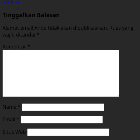
Jakarta.
Tinggalkan Balasan
Alamat email Anda tidak akan dipublikasikan.
Ruas yang
wajib ditandai
*
Komentar
*
Nama
*
Email
*
Situs Web