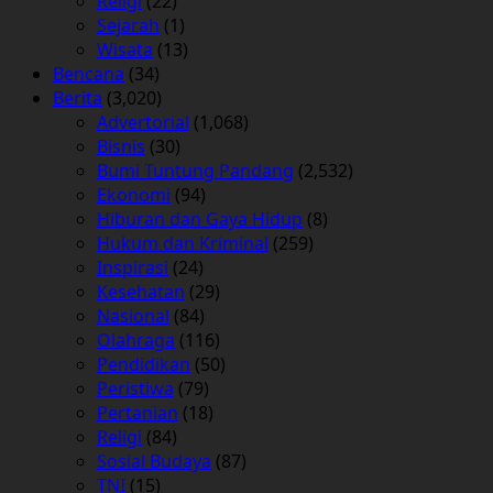
Religi
(22)
Sejarah
(1)
Wisata
(13)
Bencana
(34)
Berita
(3,020)
Advertorial
(1,068)
Bisnis
(30)
Bumi Tuntung Pandang
(2,532)
Ekonomi
(94)
Hiburan dan Gaya Hidup
(8)
Hukum dan Kriminal
(259)
Inspirasi
(24)
Kesehatan
(29)
Nasional
(84)
Olahraga
(116)
Pendidikan
(50)
Peristiwa
(79)
Pertanian
(18)
Religi
(84)
Sosial Budaya
(87)
TNI
(15)