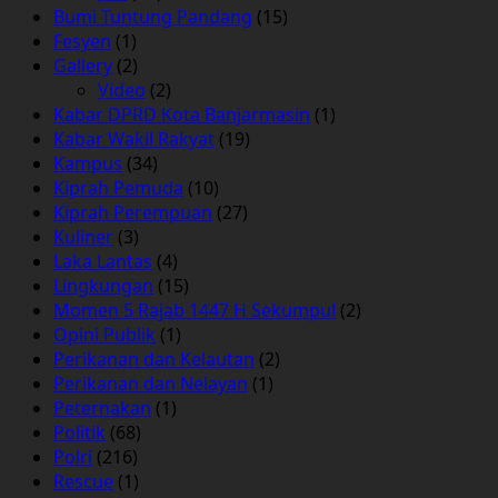
Bumi Tuntung Pandang
(15)
Fesyen
(1)
Gallery
(2)
Video
(2)
Kabar DPRD Kota Banjarmasin
(1)
Kabar Wakil Rakyat
(19)
Kampus
(34)
Kiprah Pemuda
(10)
Kiprah Perempuan
(27)
Kuliner
(3)
Laka Lantas
(4)
Lingkungan
(15)
Momen 5 Rajab 1447 H Sekumpul
(2)
Opini Publik
(1)
Perikanan dan Kelautan
(2)
Perikanan dan Nelayan
(1)
Peternakan
(1)
Politik
(68)
Polri
(216)
Rescue
(1)