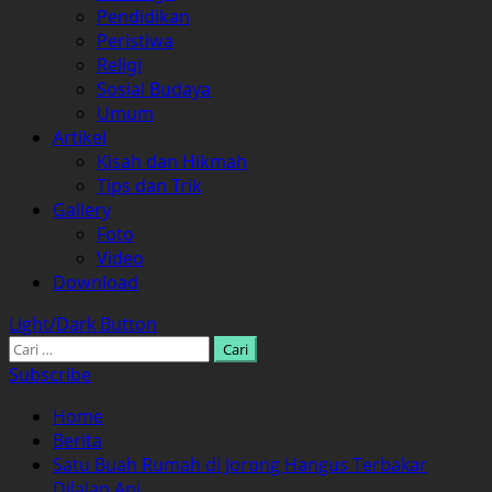
Pendidikan
Peristiwa
Religi
Sosial Budaya
Umum
Artikel
Kisah dan Hikmah
Tips dan Trik
Gallery
Foto
Video
Download
Light/Dark Button
Cari
untuk:
Subscribe
Home
Berita
Satu Buah Rumah di Jorong Hangus Terbakar
Dilalap Api.