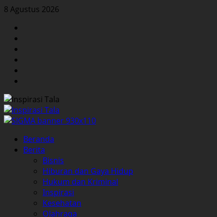
Skip
8 Agustus 2026
to
Facebook
content
Twitter
Instagram
YouTube
LinkedIn
Pinterest
Primary
Beranda
Menu
Berita
Bisnis
Hiburan dan Gaya Hidup
Hukum dan Kriminal
Inspirasi
Kesehatan
Olahraga