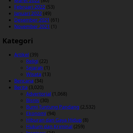
Maret 2022
(80)
Februari 2022
(53)
Januari 2022
(49)
Desember 2021
(61)
November 2021
(1)
Kategori
Artikel
(39)
Religi
(22)
Sejarah
(1)
Wisata
(13)
Bencana
(34)
Berita
(3,020)
Advertorial
(1,068)
Bisnis
(30)
Bumi Tuntung Pandang
(2,532)
Ekonomi
(94)
Hiburan dan Gaya Hidup
(8)
Hukum dan Kriminal
(259)
Inspirasi
(24)