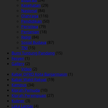
Kesehatan
(29)
Nasional
(84)
Olahraga
(116)
Pendidikan
(50)
Peristiwa
(79)
Pertanian
(18)
Religi
(84)
Sosial Budaya
(87)
TNI
(15)
Bumi Tuntung Pandang
(15)
Fesyen
(1)
Gallery
(2)
Video
(2)
Kabar DPRD Kota Banjarmasin
(1)
Kabar Wakil Rakyat
(19)
Kampus
(34)
Kiprah Pemuda
(10)
Kiprah Perempuan
(27)
Kuliner
(3)
Laka Lantas
(4)