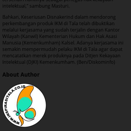
intelektual,” sambung Masturi.
Bahkan, Keseriusan Disnakerind dalam mendorong
perkembangan produk IKM di Tala telah dibuktikan
melalui kerjasama yang sudah terjalin dengan Kantor
Wilayah (Kanwil) Kementerian Hukum dan Hak Asasi
Manusia (Kemenkumham) Kalsel. Adanya kerjasama ini
semakin mempermudah pelaku IKM di Tala agar dapat
mencatatkan merek produknya pada Ditjen Kekayaan
Intelektual (DJKI) Kemenkumham. (Ben/Diskominfo)
About Author