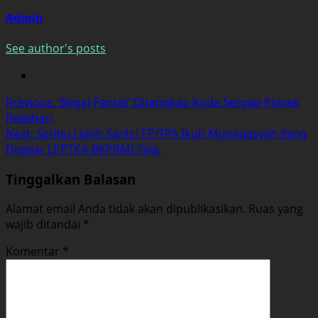
Admin
See author's posts
Post
Previous:
‘Begal Pantat’ Ditangkap Kuda Sergap Polsek
Pelaihari
navigation
Next:
Seribu Lebih Santri TP/TPA Ikuti Munaqasyah Yang
Digelar LPPTKA-BKPRMI Tala.
Tinggalkan Balasan
Alamat email Anda tidak akan dipublikasikan.
Ruas yang
wajib ditandai
*
Komentar
*