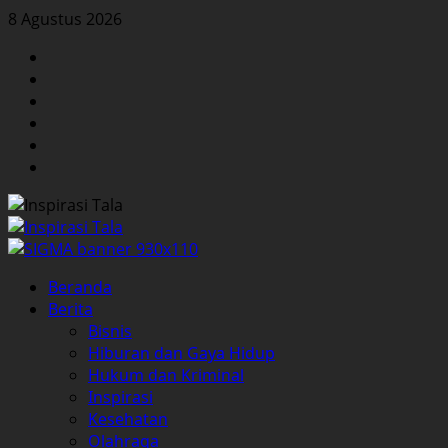
Skip
8 Agustus 2026
to
Facebook
content
Twitter
Instagram
YouTube
LinkedIn
Pinterest
Primary
Beranda
Menu
Berita
Bisnis
Hiburan dan Gaya Hidup
Hukum dan Kriminal
Inspirasi
Kesehatan
Olahraga