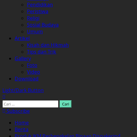
Pendidikan
Peristiwa
Religi
Sosial Budaya
Umum
Artikel
Kisah dan Hikmah
Tips dan Trik
Gallery
Foto
Video
Download
Light/Dark Button
Cari
untuk:
Subscribe
Home
Berita
Produk IKM Perbengkelan Binaan Disnakerind