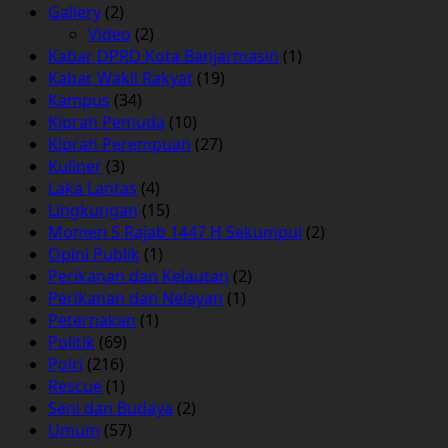
Gallery
(2)
Video
(2)
Kabar DPRD Kota Banjarmasin
(1)
Kabar Wakil Rakyat
(19)
Kampus
(34)
Kiprah Pemuda
(10)
Kiprah Perempuan
(27)
Kuliner
(3)
Laka Lantas
(4)
Lingkungan
(15)
Momen 5 Rajab 1447 H Sekumpul
(2)
Opini Publik
(1)
Perikanan dan Kelautan
(2)
Perikanan dan Nelayan
(1)
Peternakan
(1)
Politik
(69)
Polri
(216)
Rescue
(1)
Seni dan Budaya
(2)
Umum
(57)