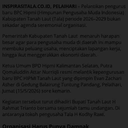
INSPIRASITALA.CO.ID, PELAIHARI
– Pelantikan pengurus
baru BPC Hipmi (Himpunan Pengusaha Muda Indonesia)
Kabupaten Tanah Laut (Tala) periode 2026–2029 bukan
sekadar agenda seremonial organisasi.
Pemerintah Kabupaten Tanah Laut menaruh harapan
besar agar para pengusaha muda di daerah ini mampu
membuka peluang usaha, menciptakan lapangan kerja,
hingga ikut menggerakkan ekonomi daerah.
Ketua Umum BPD Hipmi Kalimantan Selatan, Putra
Qomaluddin Attar Nurriqli resmi melantik kepengurusan
baru BPC HIPMI Tanah Laut yang dipimpin Evan Zachari
Asher di Gedung Balairung Tuntung Pandang, Pelaihari,
Jumat (15/5/2026) sore kemarin.
Kegiatan tersebut turut dihadiri Bupati Tanah Laut H
Rahmat Trianto bersama sejumlah tamu undangan. Di
antaranya tokoh pengusaha Tala H Kodhy Rawi.
Organisasi Harus Punya Dampak